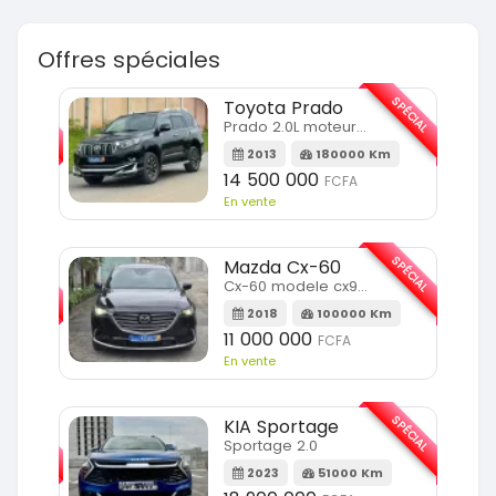
Offres spéciales
SPÉCIAL
SPÉCIAL
Toyota Prado
Prado 2.0L moteur d4d
2013
180000 Km
14 500 000
FCFA
En vente
SPÉCIAL
SPÉCIAL
Mazda Cx-60
Cx-60 modele cx9 full option
Km
2018
100000 Km
11 000 000
FCFA
En vente
SPÉCIAL
SPÉCIAL
KIA Sportage
Sportage 2.0
m
2023
51000 Km