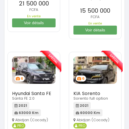
21 500 000
15 500 000
FCFA
En vente
FCFA
Voir détails
En vente
Voir détails
SPÉCIAL
SPÉCIAL
6
6
Hyundai Santa FE
KIA Sorento
Santa FE 2.0
Sorento full option
2021
2021
63000 Km
60000 Km
Abidjan (Cocody)
Abidjan (Cocody)
PRO
PRO