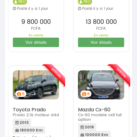
PRO
PRO
Posté il y a 1 jour
Posté il y a 1 jour
9 800 000
13 800 000
FCFA
FCFA
En vente
En vente
Voir détails
Voir détails
SPÉCIAL
SPÉCIAL
5
6
Toyota Prado
Mazda Cx-60
Prado 2.0L moteur d4d
Cx-60 modele cx9 full
option
2013
2018
180000 Km
100000 Km