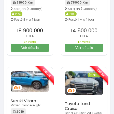
51000 Km
78000 Km
Abidjan (Cocody)
Abidjan (Cocody)
PRO
PRO
Posté il y a 1 jour
Posté il y a 1 jour
18 900 000
14 500 000
FCFA
FCFA
En vente
En vente
Voir détails
Voir détails
SPÉCIAL
SPÉCIAL
NEUF
5
6
Suzuki Vitara
Toyota Land
Vitara modele glx
Cruiser
2019
Land Cruiser vxr LC300