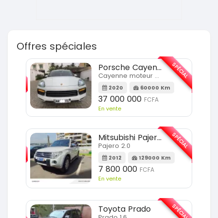
Offres spéciales
SPÉCIAL
SPÉCIAL
Porsche Cayenne
Cayenne moteur v6
m
2020
60000 Km
37 000 000
FCFA
En vente
SPÉCIAL
SPÉCIAL
Mitsubishi Pajero
Pajero 2.0
2012
129000 Km
7 800 000
FCFA
En vente
SPÉCIAL
SPÉCIAL
Toyota Prado
Prado 1.6