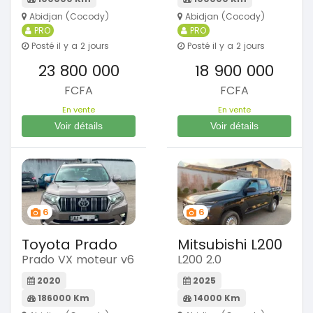
Abidjan (Cocody)
Abidjan (Cocody)
PRO
PRO
Posté il y a 2 jours
Posté il y a 2 jours
23 800 000
18 900 000
FCFA
FCFA
En vente
En vente
Voir détails
Voir détails
6
6
Toyota Prado
Mitsubishi L200
Prado VX moteur v6
L200 2.0
2020
2025
186000 Km
14000 Km