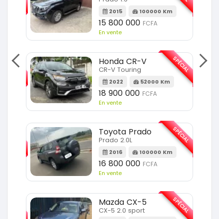
m
2015
100000 Km
15 800 000
FCFA
En vente
SPÉCIAL
SPÉCIAL
Honda CR-V
CR-V Touring
m
2022
52000 Km
18 900 000
FCFA
En vente
SPÉCIAL
SPÉCIAL
Toyota Prado
Prado 2.0L
m
2016
100000 Km
16 800 000
FCFA
En vente
SPÉCIAL
SPÉCIAL
Mazda CX-5
CX-5 2.0 sport