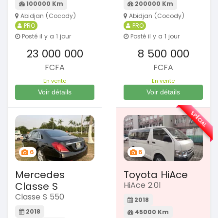
100000 Km
200000 Km
Abidjan (Cocody)
Abidjan (Cocody)
PRO
PRO
Posté il y a 1 jour
Posté il y a 1 jour
23 000 000
8 500 000
FCFA
FCFA
En vente
En vente
Voir détails
Voir détails
SPÉCIAL
6
6
Mercedes
Toyota HiAce
Classe S
HiAce 2.0l
Classe S 550
2018
2018
45000 Km