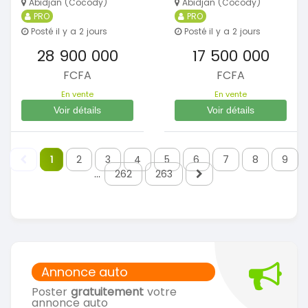
Abidjan (Cocody)
Abidjan (Cocody)
PRO
PRO
Posté il y a 2 jours
Posté il y a 2 jours
28 900 000
17 500 000
FCFA
FCFA
En vente
En vente
Voir détails
Voir détails
1
2
3
4
5
6
7
8
9
...
262
263
Annonce auto
Poster
gratuitement
votre
annonce auto