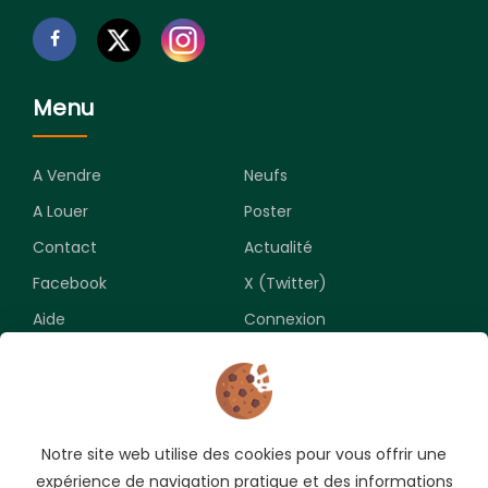
Menu
A Vendre
Neufs
A Louer
Poster
Contact
Actualité
Facebook
X (Twitter)
Aide
Connexion
Newsletter
Notre site web utilise des cookies pour vous offrir une
Souscrivez pour recevoir les meilleures opportunités.
expérience de navigation pratique et des informations