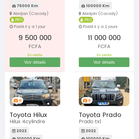
75000 Km
100000 Km
Abidjan (Cocody)
Abidjan (Cocody)
PRO
PRO
Posté il y a 1 jour
Posté il y a 2 jours
9 500 000
11 000 000
FCFA
FCFA
En vente
En vente
Voir détails
Voir détails
6
6
Toyota Hilux
Toyota Prado
Hilux 4cylindre
Prado txl
2022
2022
100000 Km
100000 Km