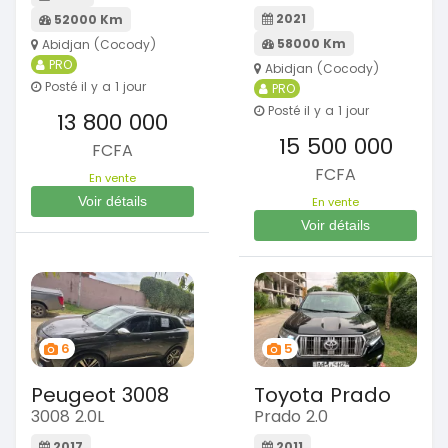
2021
52000 Km
58000 Km
Abidjan (Cocody)
PRO
Abidjan (Cocody)
Posté il y a 1 jour
PRO
Posté il y a 1 jour
13 800 000
15 500 000
FCFA
FCFA
En vente
Voir détails
En vente
Voir détails
6
5
Peugeot 3008
Toyota Prado
3008 2.0L
Prado 2.0
2017
2011