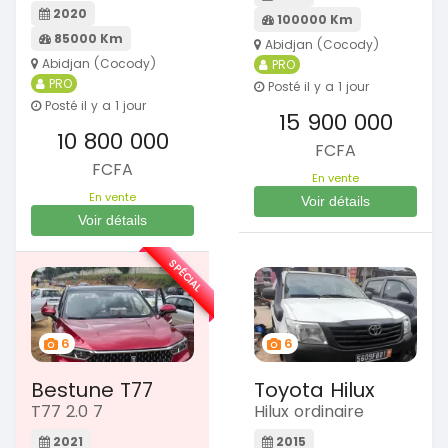
2020
100000 Km
85000 Km
Abidjan (Cocody)
Abidjan (Cocody)
PRO
PRO
Posté il y a 1 jour
Posté il y a 1 jour
15 900 000
10 800 000
FCFA
FCFA
En vente
En vente
Voir détails
Voir détails
SPÉCIAL
6
6
Bestune T77
Toyota Hilux
T77 2.0 7
Hilux ordinaire
2021
2015