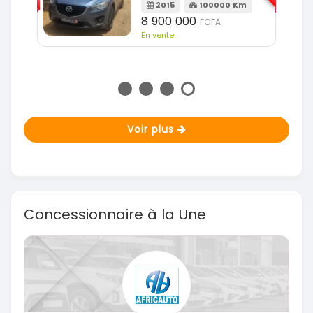
Km
2015
100000 Km
8 900 000
FCFA
En vente
Voir plus
Concessionnaire à la Une