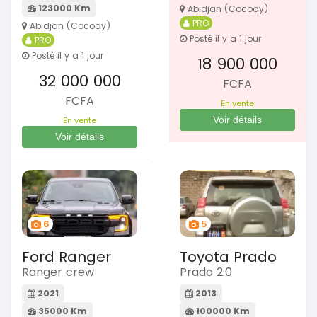
123000 Km
Abidjan (Cocody)
PRO
Abidjan (Cocody)
Posté il y a 1 jour
PRO
Posté il y a 1 jour
18 900 000
32 000 000
FCFA
FCFA
En vente
Voir détails
En vente
Voir détails
6
5
Ford Ranger
Toyota Prado
Ranger crew
Prado 2.0
2021
2013
35000 Km
100000 Km