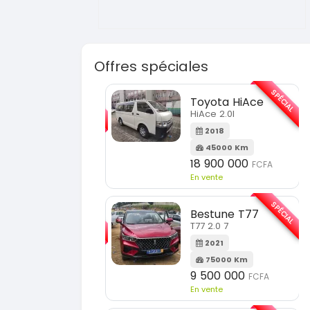
Offres spéciales
SPÉCIAL
Toyota HiAce
Hyundai Elantr
HiAce 2.0l
Elantra 2.0l
2018
2021
45000 Km
100000 Km
18 900 000
9 800 000
FCFA
FCFA
En vente
En vente
SPÉCIAL
Bestune T77
Toyota Fortun
T77 2.0 7
Fortuner 2.0 VVTI
2021
2014
75000 Km
100000 Km
9 500 000
13 800 000
FCFA
FCF
En vente
En vente