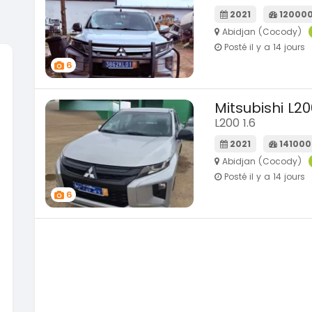
2021
12000
Abidjan (Cocody)
Posté il y a 14 jours
6
SPÉCIAL
SPÉCIAL
a
Suzuki Vitara
Mitsubishi L20
Vitara modele glx
L200 1.6
2019
2021
141000
85000 Km
Abidjan (Cocody)
9 300 000
FCFA
Posté il y a 14 jours
En vente
6
SPÉCIAL
SPÉCIAL
er
Toyota Land Cruiser
NEUF
Land Cruiser vxr LC300
2026
1 Km
105 000 000
FCFA
En vente
A
SPÉCIAL
Toyota Hilux