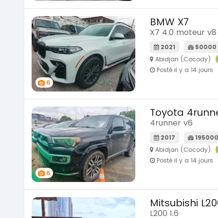
BMW X7
X7 4.0 moteur v8
2021
50000
Abidjan (Cocody)
Posté il y a 14 jours
6
Toyota 4runn
4runner v6
2017
19500
Abidjan (Cocody)
Posté il y a 14 jours
6
Mitsubishi L20
L200 1.6