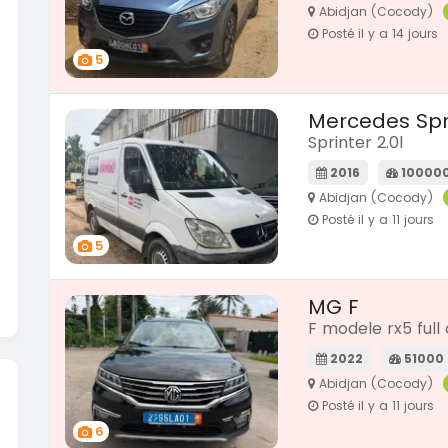
Abidjan (Cocody)
SPÉCIAL
Posté il y a 14 jours
Dacia Dokker
SPÉCIAL
Dokker 1.6
5
2014
100000 Km
Mercedes Spr
3 800 000
FCFA
Sprinter 2.0l
En vente
A
2016
10000
Abidjan (Cocody)
Posté il y a 11 jours
5
MG F
F modele rx5 full
2022
51000
Abidjan (Cocody)
Posté il y a 11 jours
6