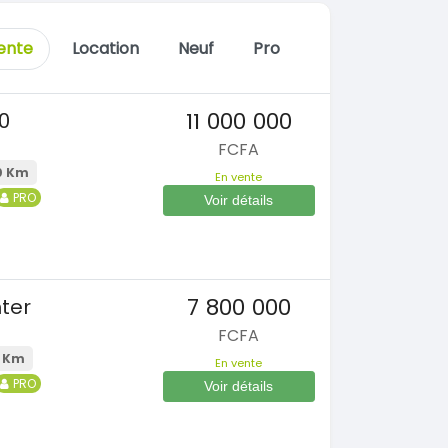
ente
Location
Neuf
Pro
11 000 000
0
FCFA
0 Km
En vente
PRO
Voir détails
7 800 000
ter
FCFA
 Km
En vente
PRO
Voir détails