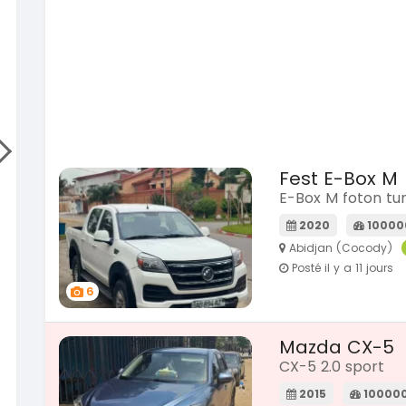
SPÉCIAL
Hilux 2017
Prado 2.0L moteur d4d
2017
93000 Km
14 500 000
FCFA
En vente
A
SPÉCIAL
Mitsubishi L200
SPÉCIAL
L200 sportero
Fest E-Box M
Cx-60 modele cx9 full option
2021
E-Box M foton tu
76000 Km
18 500 000
2020
10000
FCFA
En vente
Abidjan (Cocody)
Posté il y a 11 jours
SPÉCIAL
6
KIA Sportage
SPÉCIAL
Sportage x-line
2024
Mazda CX-5
10000 Km
CX-5 2.0 sport
22 800 000
FCFA
En vente
2015
10000
A