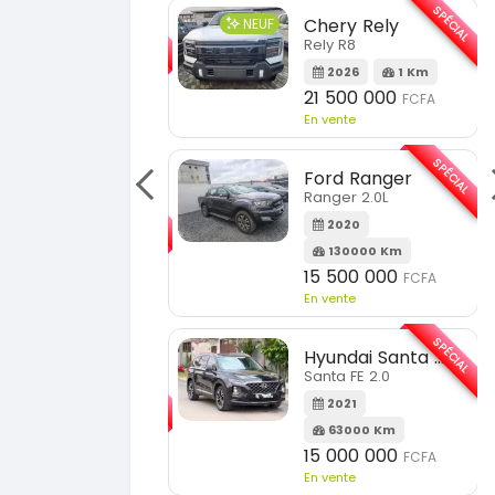
SPÉCIAL
Chery Rely
Toyota Prado
NEUF
Rely R8
2026
1 Km
2013
21 500 000
FCFA
180000 Km
En vente
14 500 000
FCF
En vente
SPÉCIAL
Ford Ranger
Ranger 2.0L
Mazda Cx-60
2020
130000 Km
2018
15 500 000
FCFA
100000 Km
En vente
11 000 000
FCFA
En vente
SPÉCIAL
Hyundai Santa FE
Santa FE 2.0
KIA Sportage
Sportage 2.0
2021
63000 Km
2023
15 000 000
FCFA
51000 Km
En vente
18 900 000
FCF