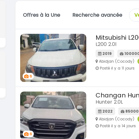
Offres à la Une
Recherche avancée
V
Mitsubishi L20
L200 2.0l
2019
10000
Abidjan (Cocody)
Posté il y a 11 jours
6
Changan Hun
Hunter 2.0L
2022
85000
Abidjan (Cocody)
Posté il y a 14 jours
6