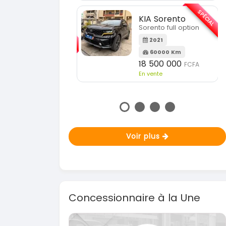
En vente
SPÉCIAL
KIA Sorento
Sorento full option
KIA Sportage
Sportage 2021
2021
60000 Km
2021
18 500 000
FCFA
78000 Km
En vente
14 500 000
FCF
En vente
Voir plus
Concessionnaire à la Une