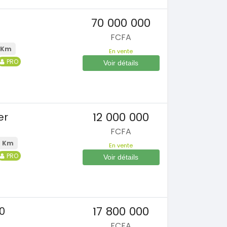
70 000 000
FCFA
 Km
En vente
PRO
Voir détails
12 000 000
er
FCFA
0 Km
En vente
PRO
Voir détails
17 800 000
0
FCFA