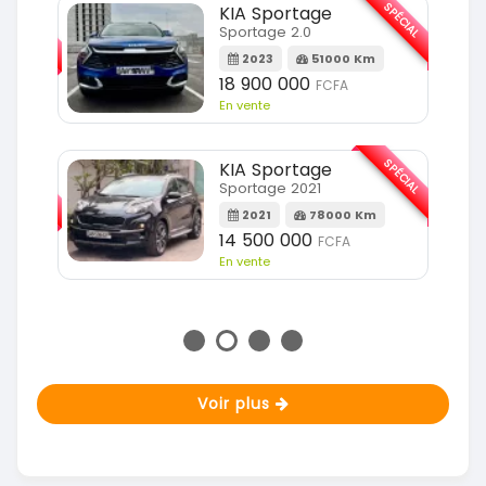
SPÉCIAL
KIA Sportage
SPÉCIAL
Sportage 2.0
2023
51000 Km
m
18 900 000
FCFA
En vente
SPÉCIAL
KIA Sportage
SPÉCIAL
Sportage 2021
2021
78000 Km
m
14 500 000
FCFA
En vente
Voir plus