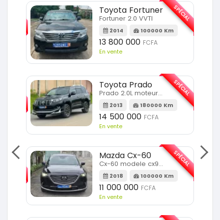
SPÉCIAL
SPÉCIAL
Toyota Fortuner
Fortuner 2.0 VVTI
m
2014
100000 Km
13 800 000
FCFA
En vente
SPÉCIAL
Toyota Prado
SPÉCIAL
Prado 2.0L moteur d4d
2013
180000 Km
14 500 000
FCFA
En vente
SPÉCIAL
Mazda Cx-60
SPÉCIAL
Cx-60 modele cx9 full option
2018
100000 Km
Km
11 000 000
FCFA
En vente