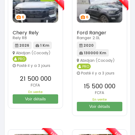
6
6
Chery Rely
Ford Ranger
Rely R8
Ranger 2.0L
2026
1 Km
2020
Abidjan (Cocody)
130000 Km
PRO
Abidjan (Cocody)
Posté il y a 3 jours
PRO
Posté il y a 3 jours
21 500 000
15 500 000
FCFA
En vente
FCFA
Voir détails
En vente
Voir détails