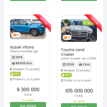
SPÉCIAL
SPÉCIAL
NEUF
5
6
Suzuki Vitara
Toyota Land
Vitara modele glx
Cruiser
2019
Land Cruiser vxr LC300
85000 Km
2026
1 Km
Abidjan (Cocody)
Abidjan (Cocody)
PRO
PRO
Posté il y a 3 jours
Posté il y a 4 jours
9 300 000
105 000 000
FCFA
FCFA
En vente
En vente
Voir détails
Voir détails