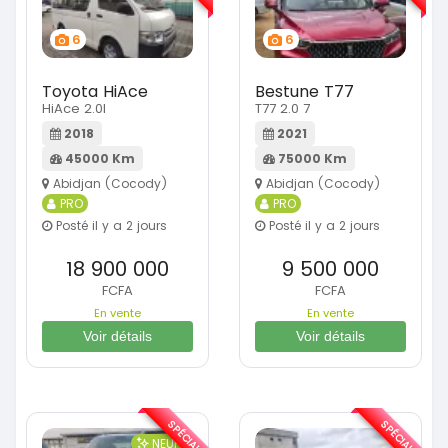
6
6
Toyota HiAce
Bestune T77
HiAce 2.0l
T77 2.0 7
2018
2021
45000 Km
75000 Km
Abidjan (Cocody)
Abidjan (Cocody)
PRO
PRO
Posté il y a 2 jours
Posté il y a 2 jours
18 900 000
9 500 000
FCFA
FCFA
En vente
En vente
Voir détails
Voir détails
SPÉCIAL
SPÉCIAL
NEUF