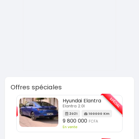
Offres spéciales
SPÉCIAL
SPÉCIAL
Hyundai Elantra
Elantra 2.0l
m
2021
100000 Km
9 800 000
FCFA
En vente