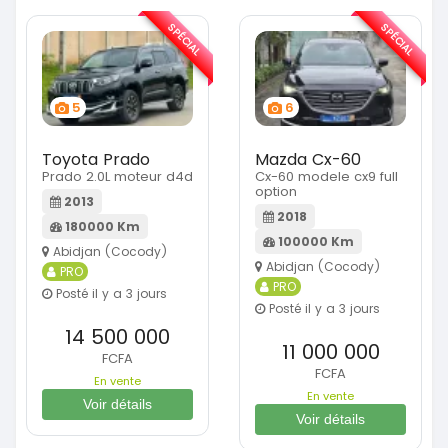
SPÉCIAL
SPÉCIAL
5
6
Toyota Prado
Mazda Cx-60
Prado 2.0L moteur d4d
Cx-60 modele cx9 full
option
2013
2018
180000 Km
100000 Km
Abidjan (Cocody)
Abidjan (Cocody)
PRO
PRO
Posté il y a 3 jours
Posté il y a 3 jours
14 500 000
11 000 000
FCFA
FCFA
En vente
En vente
Voir détails
Voir détails