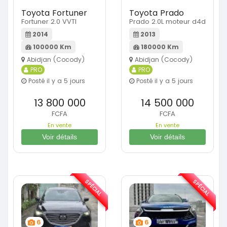
Toyota Fortuner
Toyota Prado
Fortuner 2.0 VVTI
Prado 2.0L moteur d4d
2014
2013
100000 Km
180000 Km
Abidjan (Cocody)
Abidjan (Cocody)
PRO
PRO
Posté il y a 5 jours
Posté il y a 5 jours
13 800 000
14 500 000
FCFA
FCFA
En vente
En vente
Voir détails
Voir détails
SPÉCIAL
SPÉCIAL
6
6