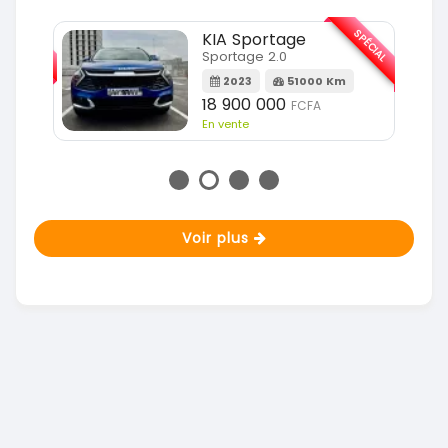
SPÉCIAL
SPÉCIAL
KIA Sportage
Sportage 2.0
m
2023
51000 Km
18 900 000
FCFA
En vente
Voir plus