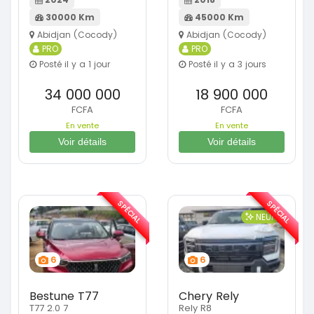
30000 Km
45000 Km
Abidjan (Cocody)
Abidjan (Cocody)
PRO
PRO
Posté il y a 1 jour
Posté il y a 3 jours
34 000 000
18 900 000
FCFA
FCFA
En vente
En vente
Voir détails
Voir détails
SPÉCIAL
SPÉCIAL
NEUF
6
6
Bestune T77
Chery Rely
T77 2.0 7
Rely R8