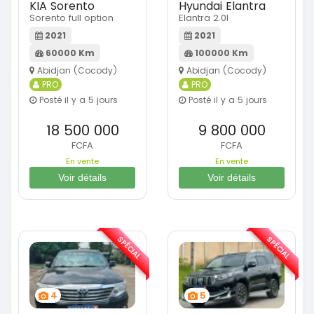
KIA Sorento
Hyundai Elantra
Sorento full option
Elantra 2.0l
2021
2021
60000 Km
100000 Km
Abidjan (Cocody)
Abidjan (Cocody)
PRO
PRO
Posté il y a 5 jours
Posté il y a 5 jours
18 500 000
9 800 000
FCFA
FCFA
En vente
En vente
Voir détails
Voir détails
SPÉCIAL
SPÉCIAL
4
5