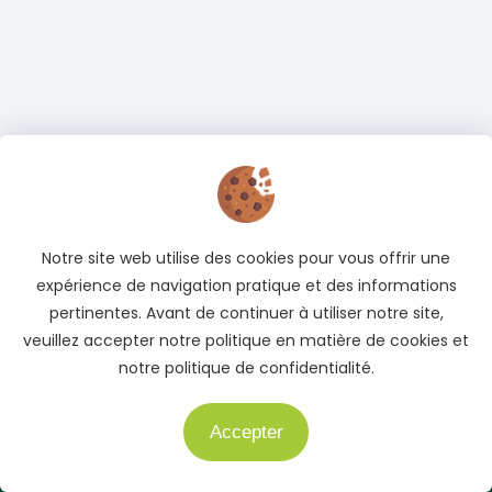
Adresse
Notre site web utilise des cookies pour vous offrir une
Cocody, Abidjan, Côte d'Ivoire
expérience de navigation pratique et des informations
pertinentes. Avant de continuer à utiliser notre site,
Téléphone
veuillez accepter notre politique en matière de cookies et
+225 05 04 78 83 83
notre politique de confidentialité.
+225 01 40 51 51 04
E-mail
Accepter
Besoin d'aide ?
info@auto.ci