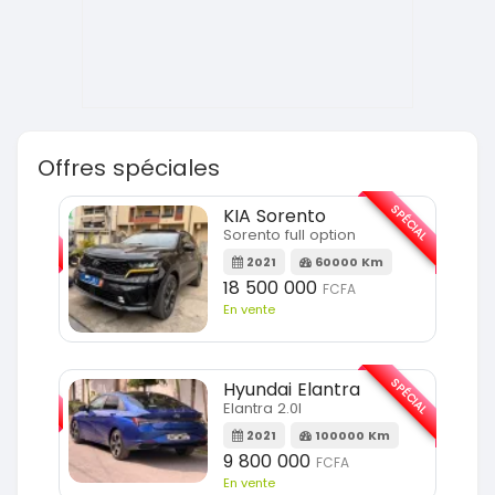
Offres spéciales
SPÉCIAL
SPÉCIAL
KIA Sorento
Sorento full option
m
2021
60000 Km
18 500 000
FCFA
En vente
SPÉCIAL
SPÉCIAL
Hyundai Elantra
Elantra 2.0l
m
2021
100000 Km
9 800 000
FCFA
En vente