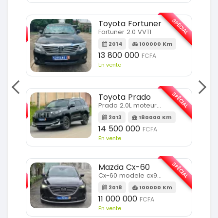
SPÉCIAL
SPÉCIAL
Toyota Fortuner
Fortuner 2.0 VVTI
m
2014
100000 Km
13 800 000
FCFA
En vente
SPÉCIAL
SPÉCIAL
Toyota Prado
Prado 2.0L moteur d4d
2013
180000 Km
14 500 000
FCFA
En vente
SPÉCIAL
SPÉCIAL
Mazda Cx-60
Cx-60 modele cx9 full option
Km
2018
100000 Km
11 000 000
FCFA
En vente