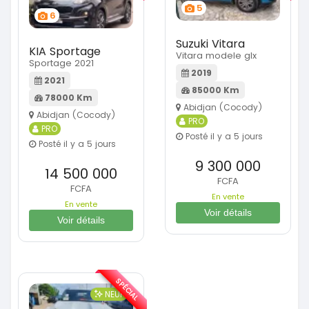
5
6
Suzuki Vitara
KIA Sportage
Vitara modele glx
Sportage 2021
2019
2021
85000 Km
78000 Km
Abidjan (Cocody)
Abidjan (Cocody)
PRO
PRO
Posté il y a 5 jours
Posté il y a 5 jours
9 300 000
14 500 000
FCFA
FCFA
En vente
En vente
Voir détails
Voir détails
SPÉCIAL
NEUF