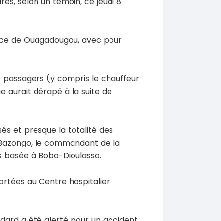
res, selon un témoin, ce jeudi 8
ance de Ouagadougou, avec pour
SPÉCIAL
SPÉCIAL
Porsche Cayenne
Toyota HiAce
x passagers (y compris le chauffeur
Cayenne moteur v6
HiAce 2.0l
e aurait dérapé à la suite de
2018
0 Km
45000 Km
 000
18 900 000
FCFA
FCFA
En vente
sés et presque la totalité des
 Bazongo, le commandant de la
SPÉCIAL
SPÉCIAL
Mitsubishi Pajero
Bestune T77
 basée à Bobo-Dioulasso.
.0
T77 2.0 7
2021
rtées au Centre hospitalier
0 Km
75000 Km
000
9 500 000
FCFA
FCFA
En vente
ndard a été alerté pour un accident