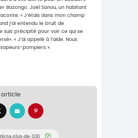
SPÉCIAL
SPÉCIAL
 Prado
Chery Rely
dier Bazongo. Joël Sanou, un habitant
NEUF
Rely R8
aconte: « J’étais dans mon champ
2026
1 Km
and j’ai entendu le bruit de
21 500 000
0 Km
FCFA
suis précipité pour voir ce qui se
En vente
 000
FCFA
rsé». « J’ai appelé à l’aide. Nous
SPÉCIAL
x sapeurs-pompiers ».
Ford Ranger
SPÉCIAL
Ranger 2.0L
CR-V
ring
2020
130000 Km
15 500 000
 Km
FCFA
En vente
 000
FCFA
article
SPÉCIAL
Hyundai Santa FE
SPÉCIAL
Santa FE 2.0
 Prado
0L
2021
63000 Km
15 000 000
0 Km
FCFA
En vente
 000
FCFA