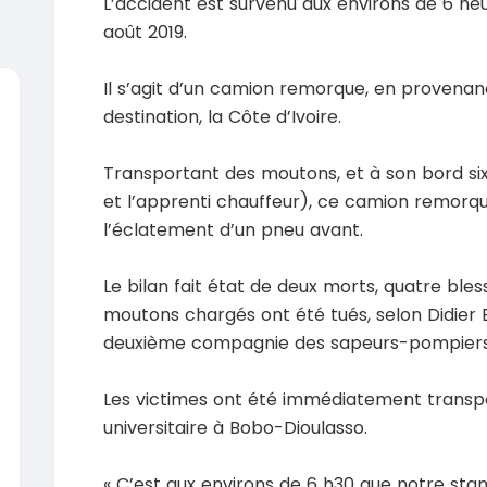
L’accident est survenu aux environs de 6 heu
août 2019.
Il s’agit d’un camion remorque, en proven
destination, la Côte d’Ivoire.
SPÉCIAL
Suzuki Vitara
Transportant des moutons, et à son bord si
Vitara modele glx
et l’apprenti chauffeur), ce camion remorqu
2019
2020
l’éclatement d’un pneu avant.
85000 Km
6000
9 300 000
37 000
FCFA
En vente
En vente
Le bilan fait état de deux morts, quatre bles
moutons chargés ont été tués, selon Didier
SPÉCIAL
Toyota Land Cruiser
NEUF
deuxième compagnie des sapeurs-pompiers
Land Cruiser vxr LC300
Pajero 2
2026
1 Km
2012
Les victimes ont été immédiatement transpo
105 000 000
FCFA
12900
universitaire à Bobo-Dioulasso.
En vente
7 800 
En vente
SPÉCIAL
« C’est aux environs de 6 h30 que notre sta
Toyota Hilux