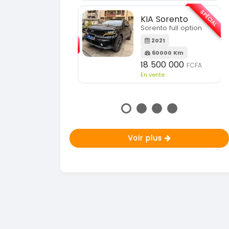
En vente
SPÉCIAL
KIA Sorento
SPÉCIAL
orento full option
KIA Sportage
Sportage 2021
2021
60000 Km
2021
18 500 000
FCFA
78000 Km
n vente
14 500 000
FCFA
En vente
Voir plus