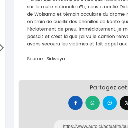
Hilux 2017
Toyota
sur la route nationale n°1», nous a confié Di
Prado 1.6
2017
de Wolsama et témoin occulaire du drame r
93000 Km
2015
en train de cueillir des chenilles de karité qu
14 500 000
FCFA
10000
l’éclatement de pneu. Immédiatement, je me 
En vente
15 800
passait et c’est là que j’ai vu le camion renve
En vente
SPÉCIAL
avons secouru les victimes et fait appel au
Mitsubishi L200
L200 sportero
Honda 
CR-V Tou
Source : Sidwaya
2021
76000 Km
2022
18 500 000
FCFA
52000
En vente
18 900
En vente
Partagez cet 
SPÉCIAL
KIA Sportage
Sportage x-line
Toyota
Prado 2.
2024
10000 Km
2016
22 800 000
FCFA
10000
En vente
16 800