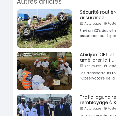
Autres articles
Sécurité routiè
assurance
Acturoutes
Posté
Environ 30% des véhi
assurance ou disposa
Abidjan: OFT et
améliorer la flui
Acturoutes
Posté 
Les transporteurs r
l’Observatoire de la 
Trafic lagunair
remblayage à 
Acturoutes
Posté 
Le ministère de tra