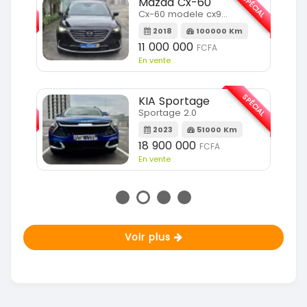
SPÉCIAL
SPÉCIAL
Mazda Cx-60
Cx-60 modele cx9 full option
Km
2018
100000 Km
11 000 000
FCFA
En vente
SPÉCIAL
SPÉCIAL
KIA Sportage
Sportage 2.0
m
2023
51000 Km
18 900 000
FCFA
En vente
Voir plus