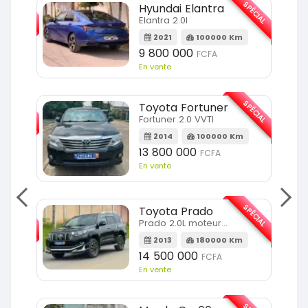
SPÉCIAL
SPÉCIAL
Hyundai Elantra
Elantra 2.0l
m
2021
100000 Km
9 800 000
FCFA
En vente
SPÉCIAL
SPÉCIAL
Toyota Fortuner
Fortuner 2.0 VVTI
m
2014
100000 Km
13 800 000
FCFA
En vente
SPÉCIAL
SPÉCIAL
Toyota Prado
Prado 2.0L moteur d4d
2013
180000 Km
14 500 000
FCFA
En vente