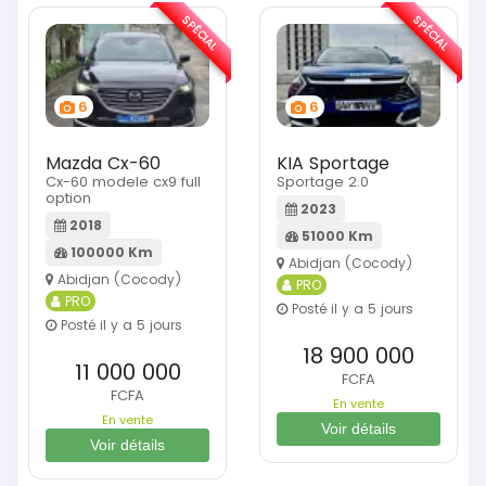
SPÉCIAL
SPÉCIAL
6
6
Mazda Cx-60
KIA Sportage
Cx-60 modele cx9 full
Sportage 2.0
option
2023
2018
51000 Km
100000 Km
Abidjan (Cocody)
Abidjan (Cocody)
PRO
PRO
Posté il y a 5 jours
Posté il y a 5 jours
18 900 000
11 000 000
FCFA
FCFA
En vente
En vente
Voir détails
Voir détails