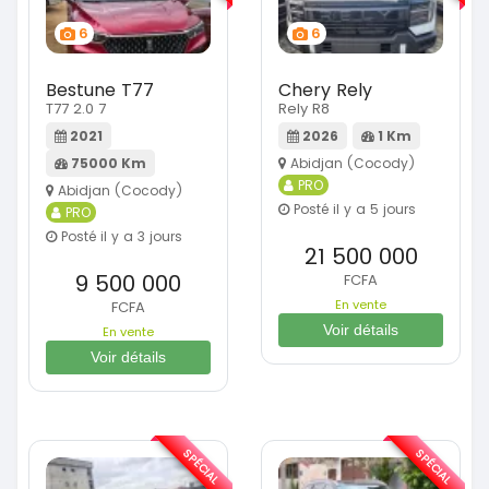
6
6
Bestune T77
Chery Rely
T77 2.0 7
Rely R8
2021
2026
1 Km
75000 Km
Abidjan (Cocody)
PRO
Abidjan (Cocody)
Posté il y a 5 jours
PRO
Posté il y a 3 jours
21 500 000
9 500 000
FCFA
En vente
FCFA
Voir détails
En vente
Voir détails
SPÉCIAL
SPÉCIAL