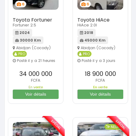
6
6
Toyota Fortuner
Toyota HiAce
Fortuner 2.5
HiAce 2.0l
2024
2018
30000 Km
45000 Km
Abidjan (Cocody)
Abidjan (Cocody)
PRO
PRO
Posté il y a 21 heures
Posté il y a 3 jours
34 000 000
18 900 000
FCFA
FCFA
En vente
En vente
Voir détails
Voir détails
SPÉCIAL
SPÉCIAL
NEUF