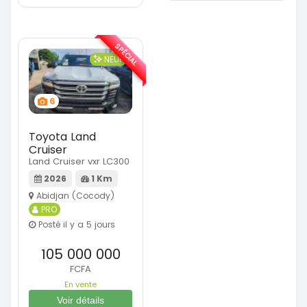
SPÉCIAL
NEUF
6
Toyota Land
Cruiser
Land Cruiser vxr LC300
2026
1 Km
Abidjan (Cocody)
PRO
Posté il y a 5 jours
105 000 000
FCFA
En vente
Voir détails