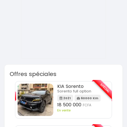
Offres spéciales
SPÉCIAL
SPÉCIAL
KIA Sorento
Sorento full option
m
2021
60000 Km
18 500 000
FCFA
En vente