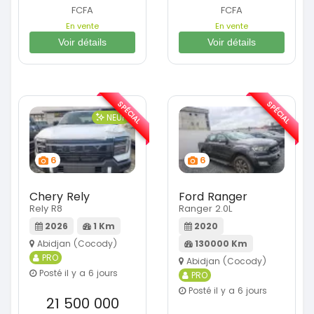
FCFA
FCFA
En vente
En vente
Voir détails
Voir détails
SPÉCIAL
SPÉCIAL
NEUF
6
6
Chery Rely
Ford Ranger
Rely R8
Ranger 2.0L
2026
1 Km
2020
Abidjan (Cocody)
130000 Km
PRO
Abidjan (Cocody)
Posté il y a 6 jours
PRO
Posté il y a 6 jours
21 500 000