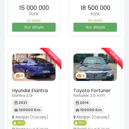
15 000 000
18 500 000
FCFA
FCFA
En vente
En vente
Voir détails
Voir détails
SPÉCIAL
SPÉCIAL
6
4
Hyundai Elantra
Toyota Fortuner
Elantra 2.0l
Fortuner 2.0 VVTI
2021
2014
100000 Km
100000 Km
Abidjan (Cocody)
Abidjan (Cocody)
PRO
PRO