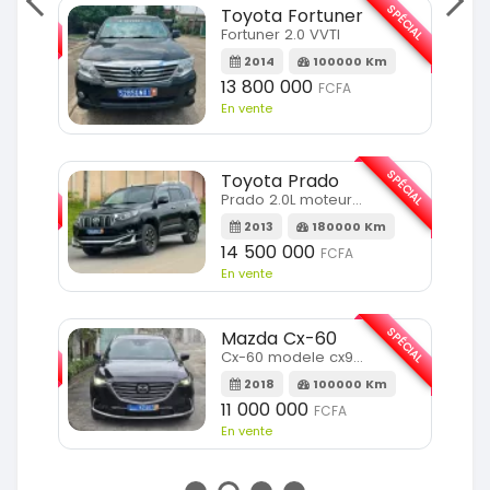
SPÉCIAL
SPÉCIAL
Toyota Fortuner
Fortuner 2.0 VVTI
m
2014
100000 Km
13 800 000
FCFA
En vente
SPÉCIAL
SPÉCIAL
Toyota Prado
Prado 2.0L moteur d4d
2013
180000 Km
14 500 000
FCFA
En vente
SPÉCIAL
SPÉCIAL
Mazda Cx-60
Cx-60 modele cx9 full option
Km
2018
100000 Km
11 000 000
FCFA
En vente