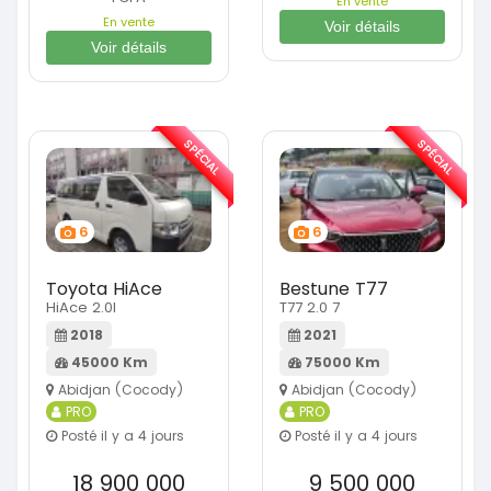
En vente
En vente
Voir détails
Voir détails
SPÉCIAL
SPÉCIAL
6
6
Toyota HiAce
Bestune T77
HiAce 2.0l
T77 2.0 7
2018
2021
45000 Km
75000 Km
Abidjan (Cocody)
Abidjan (Cocody)
PRO
PRO
Posté il y a 4 jours
Posté il y a 4 jours
18 900 000
9 500 000