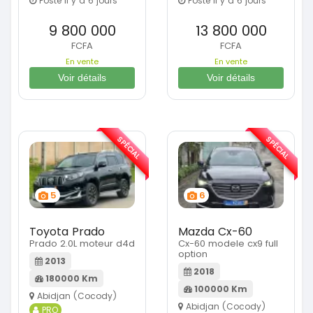
Posté il y a 6 jours
Posté il y a 6 jours
9 800 000
13 800 000
FCFA
FCFA
En vente
En vente
Voir détails
Voir détails
SPÉCIAL
SPÉCIAL
5
6
Toyota Prado
Mazda Cx-60
Prado 2.0L moteur d4d
Cx-60 modele cx9 full
option
2013
2018
180000 Km
100000 Km
Abidjan (Cocody)
Abidjan (Cocody)
PRO