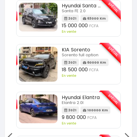
SPÉCIAL
SPÉCIAL
Hyundai Santa FE
Santa FE 2.0
Km
2021
63000 Km
15 000 000
FCFA
En vente
SPÉCIAL
SPÉCIAL
KIA Sorento
Sorento full option
m
2021
60000 Km
18 500 000
FCFA
En vente
SPÉCIAL
SPÉCIAL
Hyundai Elantra
Elantra 2.0l
m
2021
100000 Km
9 800 000
FCFA
En vente