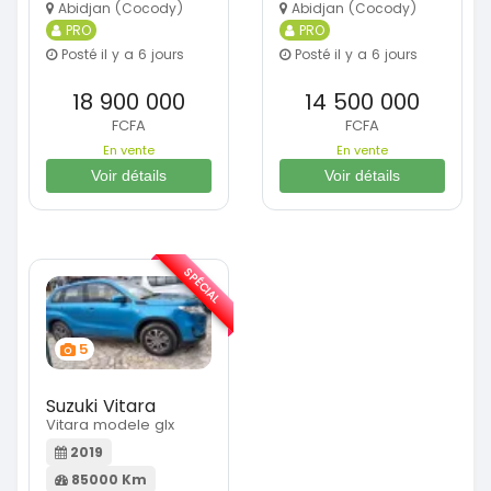
Abidjan (Cocody)
Abidjan (Cocody)
PRO
PRO
Posté il y a 6 jours
Posté il y a 6 jours
18 900 000
14 500 000
FCFA
FCFA
En vente
En vente
Voir détails
Voir détails
SPÉCIAL
5
Suzuki Vitara
Vitara modele glx
2019
85000 Km