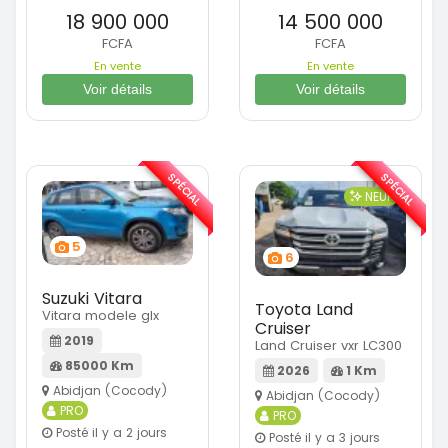
18 900 000
14 500 000
FCFA
FCFA
En vente
En vente
Voir détails
Voir détails
SPÉCIAL
SPÉCIAL
NEUF
5
6
Suzuki Vitara
Toyota Land
Vitara modele glx
Cruiser
2019
Land Cruiser vxr LC300
85000 Km
2026
1 Km
Abidjan (Cocody)
Abidjan (Cocody)
PRO
PRO
Posté il y a 2 jours
Posté il y a 3 jours