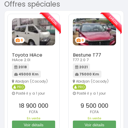
Offres spéciales
SPÉCIAL
SPÉCIAL
6
6
Toyota HiAce
Bestune T77
HiAce 2.0l
T77 2.0 7
2018
2021
45000 Km
75000 Km
Abidjan (Cocody)
Abidjan (Cocody)
PRO
PRO
Posté il y a 1 jour
Posté il y a 1 jour
18 900 000
9 500 000
FCFA
FCFA
En vente
En vente
Voir détails
Voir détails