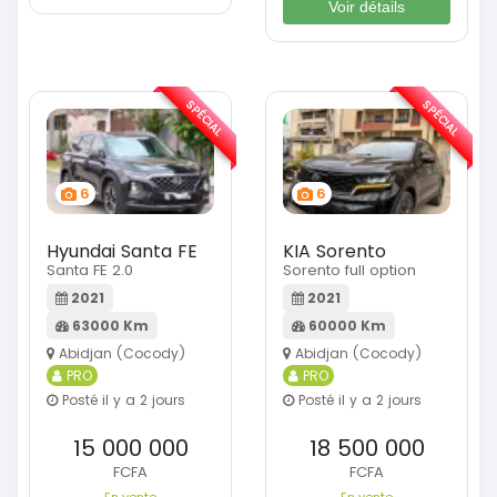
Voir détails
SPÉCIAL
SPÉCIAL
6
6
Hyundai Santa FE
KIA Sorento
Santa FE 2.0
Sorento full option
2021
2021
63000 Km
60000 Km
Abidjan (Cocody)
Abidjan (Cocody)
PRO
PRO
Posté il y a 2 jours
Posté il y a 2 jours
15 000 000
18 500 000
FCFA
FCFA
En vente
En vente