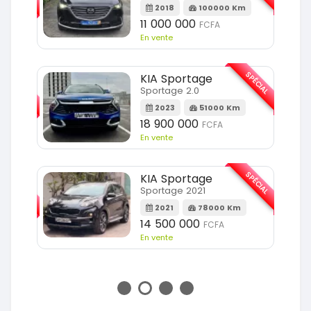
2018
100000 Km
Km
11 000 000
FCFA
En vente
SPÉCIAL
KIA Sportage
SPÉCIAL
Sportage 2.0
2023
51000 Km
m
18 900 000
FCFA
En vente
SPÉCIAL
KIA Sportage
SPÉCIAL
Sportage 2021
2021
78000 Km
m
14 500 000
FCFA
En vente