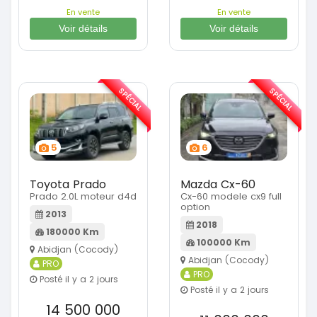
En vente
En vente
Voir détails
Voir détails
SPÉCIAL
SPÉCIAL
5
6
Toyota Prado
Mazda Cx-60
Prado 2.0L moteur d4d
Cx-60 modele cx9 full
option
2013
2018
180000 Km
100000 Km
Abidjan (Cocody)
Abidjan (Cocody)
PRO
PRO
Posté il y a 2 jours
Posté il y a 2 jours
14 500 000