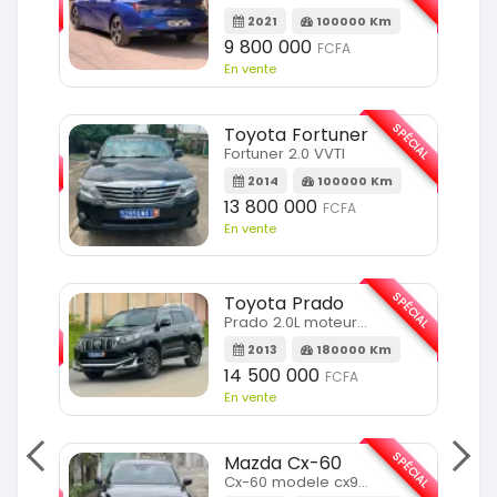
m
2021
100000 Km
9 800 000
FCFA
En vente
SPÉCIAL
SPÉCIAL
Toyota Fortuner
Fortuner 2.0 VVTI
m
2014
100000 Km
13 800 000
FCFA
En vente
SPÉCIAL
Toyota Prado
SPÉCIAL
Prado 2.0L moteur d4d
2013
180000 Km
14 500 000
FCFA
En vente
SPÉCIAL
Mazda Cx-60
SPÉCIAL
Cx-60 modele cx9 full option