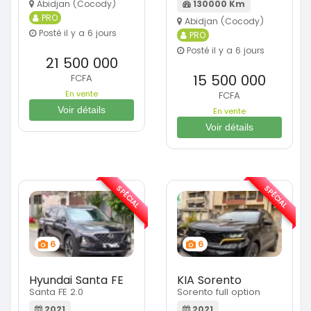
Abidjan (Cocody)
130000 Km
PRO
Abidjan (Cocody)
Posté il y a 6 jours
PRO
Posté il y a 6 jours
21 500 000
15 500 000
FCFA
En vente
FCFA
Voir détails
En vente
Voir détails
SPÉCIAL
SPÉCIAL
6
6
Hyundai Santa FE
KIA Sorento
Santa FE 2.0
Sorento full option
2021
2021