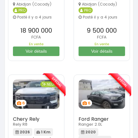
Abidjan (Cocody)
Abidjan (Cocody)
PRO
PRO
Posté il y a 4 jours
Posté il y a 4 jours
18 900 000
9 500 000
FCFA
FCFA
En vente
En vente
Voir détails
Voir détails
SPÉCIAL
SPÉCIAL
NEUF
6
6
Chery Rely
Ford Ranger
Rely R8
Ranger 2.0L
2026
1 Km
2020