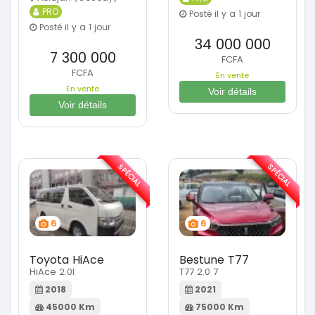
PRO
Posté il y a 1 jour
Posté il y a 1 jour
34 000 000
7 300 000
FCFA
FCFA
En vente
En vente
Voir détails
Voir détails
SPÉCIAL
SPÉCIAL
6
6
Toyota HiAce
Bestune T77
HiAce 2.0l
T77 2.0 7
2018
2021
45000 Km
75000 Km