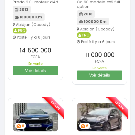
Prado 2.0L moteur d4d
Cx-60 modele cx9 full
option
2013
2018
180000 Km
100000 Km
Abidjan (Cocody)
Abidjan (Cocody)
PRO
PRO
Posté il y a 6 jours
Posté il y a 6 jours
14 500 000
11 000 000
FCFA
FCFA
En vente
En vente
Voir détails
Voir détails
SPÉCIAL
SPÉCIAL
6
6