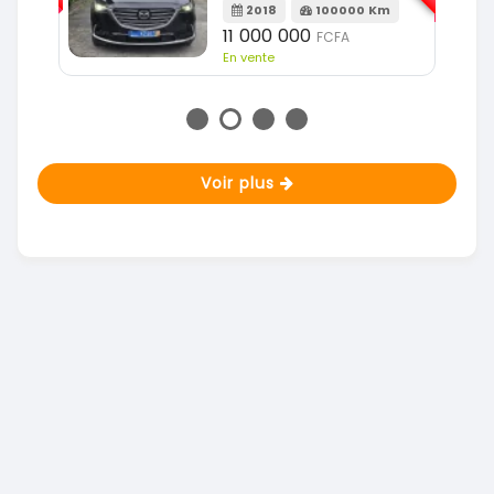
Km
18 500 000
FCFA
En vente
Voir plus