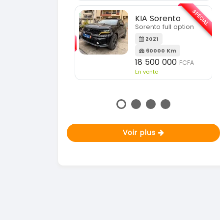
En vente
SPÉCIAL
KIA Sorento
SPÉCIAL
orento full option
KIA Sportage
Sportage 2021
2021
60000 Km
2021
18 500 000
FCFA
78000 Km
n vente
14 500 000
FCFA
En vente
Voir plus