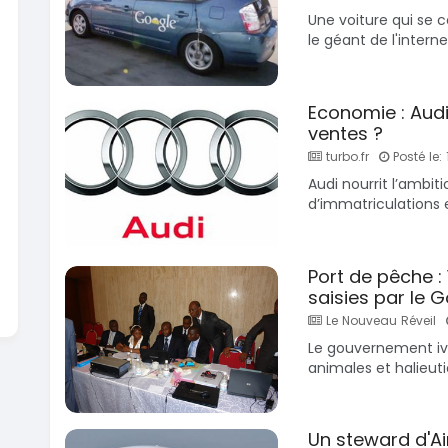
En vente
Une voiture qui se 
SPÉCIAL
Dacia Dokker
le géant de l'intern
Dokker 1.6
Mazda 
CX-5 2.0
2014
100000 Km
2015
Economie : Audi
3 800 000
FCFA
10000
ventes ?
En vente
8 900 
turbo.fr
Posté le: 
En vente
Audi nourrit l’ambitio
d’immatriculations 
Port de pêche :
saisies par le
Le Nouveau Réveil
Le gouvernement ivoi
animales et halieuti
Un steward d'A