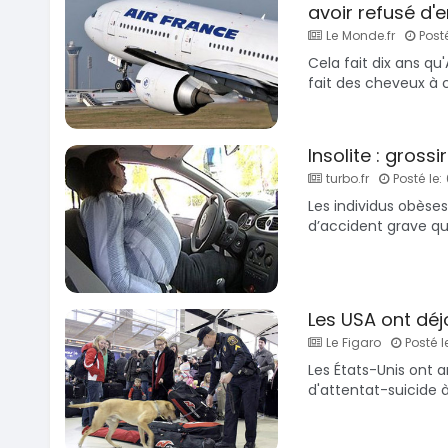
avoir refusé d'
Le Monde.fr
Posté
Cela fait dix ans qu
fait des cheveux à ca
Insolite : grossi
turbo.fr
Posté le:
Les individus obèses
d’accident grave qu
Les USA ont déj
Le Figaro
Posté l
Les États-Unis ont 
d'attentat-suicide à