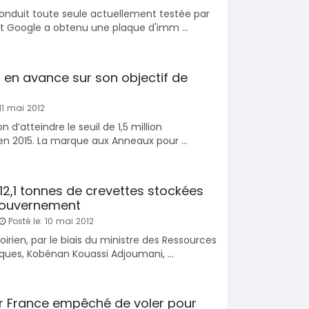
conduit toute seule actuellement testée par
SPÉCIAL
KIA Sorento
et Google a obtenu une plaque d'imm ...
SPÉCIAL
Sorento full option
CX-5
 sport
2021
60000 Km
 en avance sur son objectif de
18 500 000
0 Km
FCFA
En vente
000
FCFA
11 mai 2012
n d’atteindre le seuil de 1,5 million
en 2015. La marque aux Anneaux pour ...
 12,1 tonnes de crevettes stockées
 Gouvernement
Posté le: 10 mai 2012
rien, par le biais du ministre des Ressources
ques, Kobénan Kouassi Adjoumani, ...
ir France empêché de voler pour