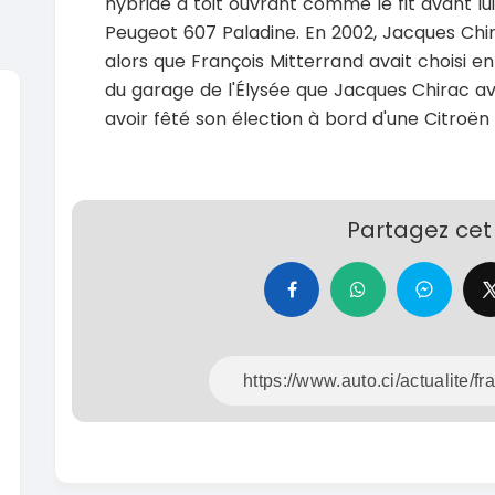
hybride à toit ouvrant comme le fit avant l
Peugeot 607 Paladine. En 2002, Jacques Chi
alors que François Mitterrand avait choisi e
du garage de l'Élysée que Jacques Chirac ava
avoir fêté son élection à bord d'une Citroën
SPÉCIAL
Suzuki Vitara
Vitara modele glx
2019
2020
Partagez cet 
85000 Km
6000
9 300 000
37 000
FCFA
En vente
En vente
SPÉCIAL
Toyota Land Cruiser
NEUF
Land Cruiser vxr LC300
Pajero 2
2026
1 Km
2012
105 000 000
FCFA
12900
En vente
7 800 
En vente
SPÉCIAL
Toyota Hilux