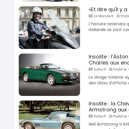
«Et dire qu'il y 
Le Monde.fr
Posté
L'histoire retiendra
Hollande se sont con
Insolite : l’Ast
Charles aux en
turbo.fr
Posté le:
La Virage Volante a
des têtes d’affiche 
Insolite : la Ch
Armstrong aux 
turbo.fr
Posté le:
Neil Armstrong a ét