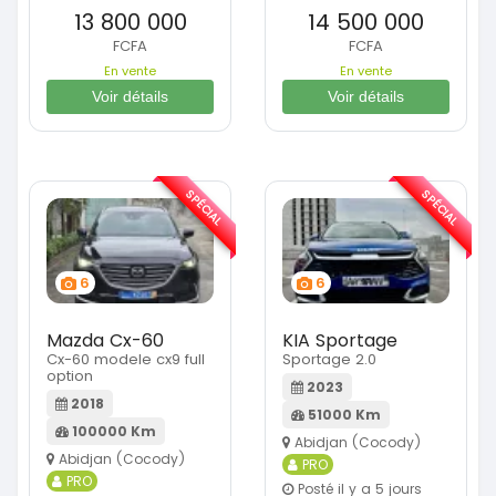
13 800 000
14 500 000
FCFA
FCFA
En vente
En vente
Voir détails
Voir détails
SPÉCIAL
SPÉCIAL
6
6
Mazda Cx-60
KIA Sportage
Cx-60 modele cx9 full
Sportage 2.0
option
2023
2018
51000 Km
100000 Km
Abidjan (Cocody)
Abidjan (Cocody)
PRO
PRO
Posté il y a 5 jours