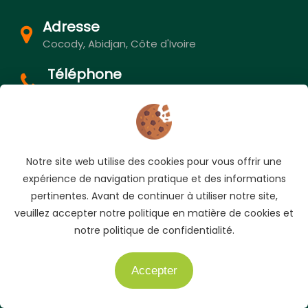
Adresse
Cocody, Abidjan, Côte d'Ivoire
Téléphone
+225 05 04 78 83 83
+225 01 40 51 51 04
E-mail
info@auto.ci
Notre site web utilise des cookies pour vous offrir une
expérience de navigation pratique et des informations
pertinentes. Avant de continuer à utiliser notre site,
veuillez accepter notre politique en matière de cookies et
notre politique de confidentialité.
Accepter
Besoin d'aide ?