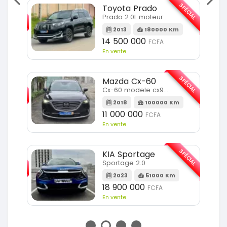
SPÉCIAL
SPÉCIAL
Toyota Prado
Prado 2.0L moteur d4d
2013
180000 Km
14 500 000
FCFA
En vente
SPÉCIAL
SPÉCIAL
Mazda Cx-60
Cx-60 modele cx9 full option
Km
2018
100000 Km
11 000 000
FCFA
En vente
SPÉCIAL
SPÉCIAL
KIA Sportage
Sportage 2.0
m
2023
51000 Km
18 900 000
FCFA
En vente