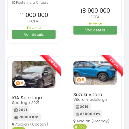
Posté il y a 5 jours
18 900 000
11 000 000
FCFA
FCFA
En vente
En vente
Voir détails
Voir détails
SPÉCIAL
SPÉCIAL
5
6
Suzuki Vitara
KIA Sportage
Vitara modele glx
Sportage 2021
2019
2021
85000 Km
78000 Km
Abidjan (Cocody)
Abidjan (Cocody)
PRO