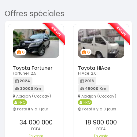
Offres spéciales
SPÉCIAL
SPÉCIAL
6
6
Toyota Fortuner
Toyota HiAce
Fortuner 2.5
HiAce 2.0l
2024
2018
30000 Km
45000 Km
Abidjan (Cocody)
Abidjan (Cocody)
PRO
PRO
Posté il y a 1 jour
Posté il y a 3 jours
34 000 000
18 900 000
FCFA
FCFA
En vente
En vente