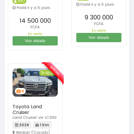
PRO
Posté il y a 5 jours
Posté il y a 5 jours
9 300 000
14 500 000
FCFA
FCFA
En vente
En vente
Voir détails
Voir détails
SPÉCIAL
NEUF
6
Toyota Land
Cruiser
Land Cruiser vxr LC300
2026
1 Km
Abidjan (Cocody)