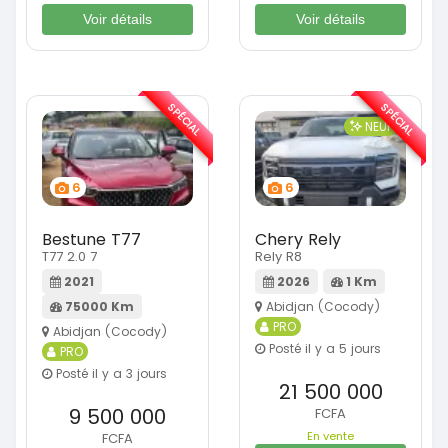
Voir détails
Voir détails
SPÉCIAL
SPÉCIAL
NEUF
6
6
Bestune T77
Chery Rely
T77 2.0 7
Rely R8
2021
2026
1 Km
75000 Km
Abidjan (Cocody)
PRO
Abidjan (Cocody)
Posté il y a 5 jours
PRO
Posté il y a 3 jours
21 500 000
9 500 000
FCFA
En vente
FCFA