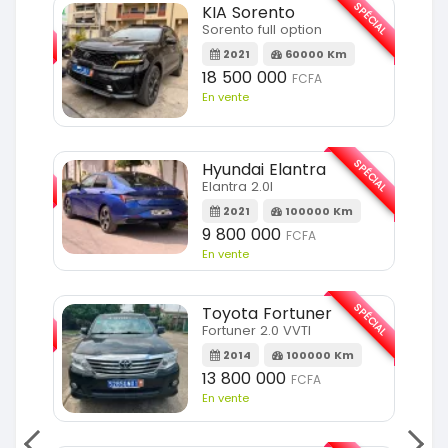
SPÉCIAL
SPÉCIAL
KIA Sorento
Sorento full option
m
2021
60000 Km
18 500 000
FCFA
En vente
SPÉCIAL
SPÉCIAL
Hyundai Elantra
Elantra 2.0l
m
2021
100000 Km
9 800 000
FCFA
En vente
SPÉCIAL
SPÉCIAL
Toyota Fortuner
Fortuner 2.0 VVTI
m
2014
100000 Km
13 800 000
FCFA
En vente