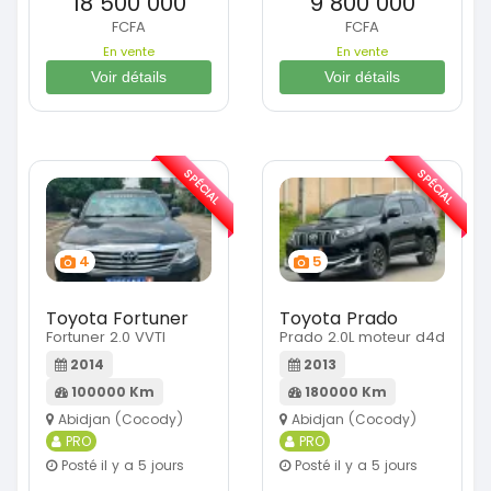
18 500 000
9 800 000
FCFA
FCFA
En vente
En vente
Voir détails
Voir détails
SPÉCIAL
SPÉCIAL
4
5
Toyota Fortuner
Toyota Prado
Fortuner 2.0 VVTI
Prado 2.0L moteur d4d
2014
2013
100000 Km
180000 Km
Abidjan (Cocody)
Abidjan (Cocody)
PRO
PRO
Posté il y a 5 jours
Posté il y a 5 jours