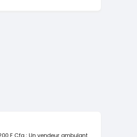
SPÉCIAL
KIA Sorento
SPÉCIAL
Sorento full option
CX-5
 sport
2021
60000 Km
18 500 000
0 Km
FCFA
En vente
000
FCFA
200 F Cfa : Un vendeur ambulant