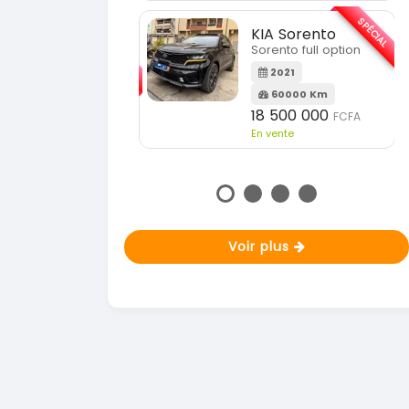
En vente
SPÉCIAL
KIA Sorento
SPÉCIAL
orento full option
KIA Sportage
Sportage 2021
2021
60000 Km
2021
18 500 000
FCFA
78000 Km
n vente
14 500 000
FCFA
En vente
Voir plus