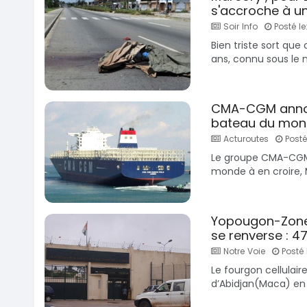
s'accroche à un
Soir Info
Posté le
Bien triste sort que
ans, connu sous le
CMA-CGM annonc
bateau du mo
Acturoutes
Posté
Le groupe CMA-CGM 
monde à en croire, M.
Yopougon-Zone i
se renverse : 4
Notre Voie
Posté 
Le fourgon cellulair
d’Abidjan(Maca) en p