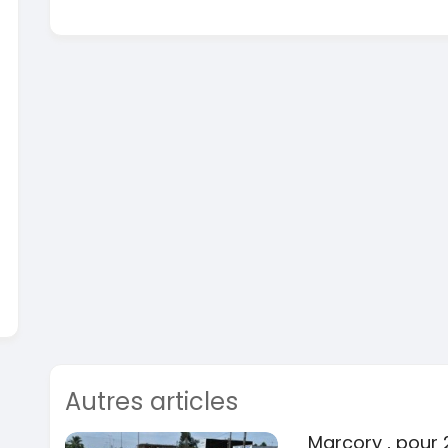
En vente
SPÉCIAL
Dacia Dokker
Dokker 1.6
Mazda 
CX-5 2.0
2014
100000 Km
2015
3 800 000
FCFA
10000
En vente
8 900 
En vente
Autres articles
Marcory , pour 