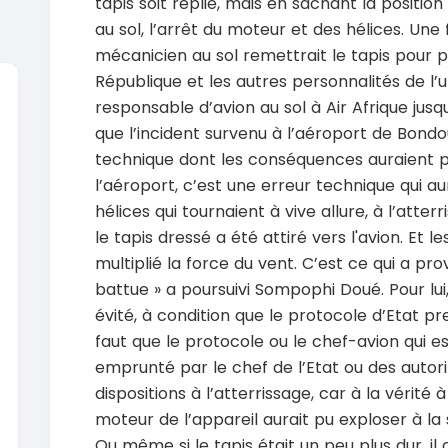
tapis soit replié, mais en sachant la position
au sol, l’arrêt du moteur et des hélices. Une 
mécanicien au sol remettrait le tapis pour 
République et les autres personnalités de l’ut
responsable d’avion au sol à Air Afrique jusqu’e
que l’incident survenu à l’aéroport de Bondou
SPÉCIAL
Suzuki Vitara
technique dont les conséquences auraient pu
Vitara modele glx
l’aéroport, c’est une erreur technique qui au
2019
2020
hélices qui tournaient à vive allure, à l’atterr
85000 Km
6000
9 300 000
37 000
le tapis dressé a été attiré vers l'avion. Et l
FCFA
En vente
En vente
multiplié la force du vent. C’est ce qui a pro
battue » a poursuivi Sompophi Doué. Pour lui
SPÉCIAL
Toyota Land Cruiser
NEUF
évité, à condition que le protocole d’Etat pr
Land Cruiser vxr LC300
Pajero 2
faut que le protocole ou le chef-avion qui e
2026
1 Km
2012
emprunté par le chef de l’Etat ou des autori
105 000 000
FCFA
12900
dispositions à l’atterrissage, car à la vérité 
En vente
7 800 
moteur de l’appareil aurait pu exploser à la
En vente
SPÉCIAL
Ou même si le tapis était un peu plus dur, il 
Toyota Hilux