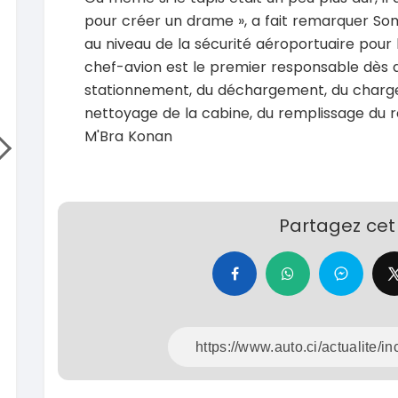
Hilux 2017
Toyota
pour créer un drame », a fait remarquer Somp
Prado 1.6
2017
au niveau de la sécurité aéroportuaire pour 
93000 Km
2015
chef-avion est le premier responsable dès qu
14 500 000
FCFA
10000
stationnement, du déchargement, du charg
En vente
15 800
nettoyage de la cabine, du remplissage du r
En vente
SPÉCIAL
M'Bra Konan
Mitsubishi L200
L200 sportero
Honda 
CR-V Tou
2021
76000 Km
2022
18 500 000
Partagez cet 
FCFA
52000
En vente
18 900
En vente
SPÉCIAL
KIA Sportage
Sportage x-line
Toyota
Prado 2.
2024
10000 Km
2016
22 800 000
FCFA
10000
En vente
16 800