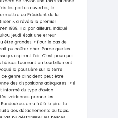
 exacte de l’avion une fois stationné
fois les portes ouvertes, le
permettre au Président de la
iliser », a révélé le premier
n 1989. Il a, par ailleurs, indiqué
kou, jeudi, était une erreur
SPÉCIAL
SPÉCIAL
Porsche Cayenne
Toyota HiAce
 être grandes. « Pour le cas de
Cayenne moteur v6
HiAce 2.0l
rait pu coûter cher. Parce que les
2018
issage, aspirent l’air. C’est pourquoi
0 Km
45000 Km
 000
18 900 000
es hélices tournant en tourbillon ont
FCFA
FCFA
En vente
voqué la poussière sur la terre
, ce genre d’incident peut être
SPÉCIAL
SPÉCIAL
Mitsubishi Pajero
Bestune T77
enne des dispositions adéquates : « Il
.0
T77 2.0 7
st informé du type d’avion
2021
tés ivoiriennes prenne les
0 Km
75000 Km
à Bondoukou, on a frôlé le pire. Le
000
9 500 000
FCFA
FCFA
 suite des détachements du tapis.
En vente
aurait pu déstabiliser les hélices