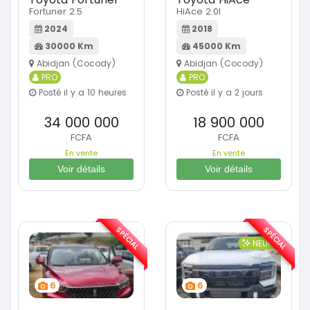
Fortuner 2.5
HiAce 2.0l
2024
2018
30000 Km
45000 Km
Abidjan (Cocody)
Abidjan (Cocody)
PRO
PRO
Posté il y a 10 heures
Posté il y a 2 jours
34 000 000
18 900 000
FCFA
FCFA
En vente
En vente
Voir détails
Voir détails
SPÉCIAL
SPÉCIAL
NEUF
6
6