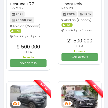
Bestune T77
Chery Rely
T77 2.0 7
Rely R8
2021
2026
1 Km
75000 Km
Abidjan (Cocody)
PRO
Abidjan (Cocody)
Posté il y a 4 jours
PRO
Posté il y a 2 jours
21 500 000
9 500 000
FCFA
En vente
FCFA
Voir détails
En vente
Voir détails
SPÉCIAL
SPÉCIAL
6
6