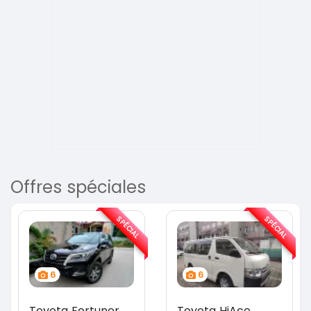
Offres spéciales
SPÉCIAL
SPÉCIAL
6
6
Toyota Fortuner
Toyota HiAce