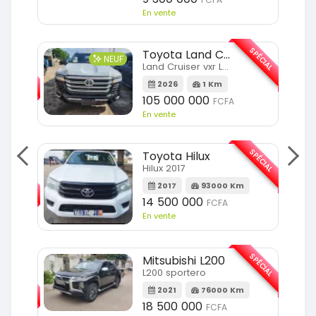
En vente
SPÉCIAL
Toyota Land Cruiser
NEUF
SPÉCIAL
Land Cruiser vxr LC300
2026
1 Km
Km
105 000 000
FCFA
En vente
SPÉCIAL
Toyota Hilux
SPÉCIAL
Hilux 2017
2017
93000 Km
Km
14 500 000
FCFA
En vente
SPÉCIAL
Mitsubishi L200
SPÉCIAL
L200 sportero
2021
76000 Km
Km
18 500 000
FCFA