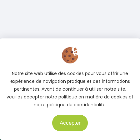
Notre site web utilise des cookies pour vous offrir une
Adresse
expérience de navigation pratique et des informations
pertinentes. Avant de continuer à utiliser notre site,
Cocody, Abidjan, Côte d'Ivoire
veuillez accepter notre politique en matière de cookies et
Téléphone
notre politique de confidentialité.
+225 05 04 78 83 83
+225 01 40 51 51 04
Accepter
Besoin d'aide ?
E-mail