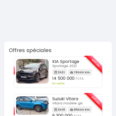
Offres spéciales
SPÉCIAL
SPÉCIAL
KIA Sportage
Sportage 2021
m
2021
78000 Km
14 500 000
FCFA
En vente
SPÉCIAL
Suzuki Vitara
SPÉCIAL
Vitara modele glx
2019
85000 Km
Km
9 300 000
FCFA