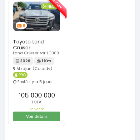
SPÉCIAL
NEUF
6
Toyota Land
Cruiser
Land Cruiser vxr LC300
2026
1 Km
Abidjan (Cocody)
PRO
Posté il y a 5 jours
105 000 000
FCFA
En vente
Voir détails