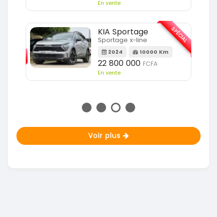
En vente
SPÉCIAL
KIA Sportage
SPÉCIAL
Sportage x-line
2024
10000 Km
m
22 800 000
FCFA
En vente
Voir plus