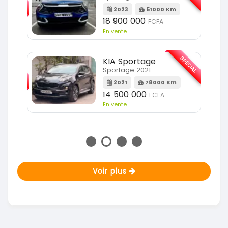
2023
51000 Km
m
18 900 000
FCFA
En vente
SPÉCIAL
KIA Sportage
SPÉCIAL
Sportage 2021
2021
78000 Km
m
14 500 000
FCFA
En vente
Voir plus