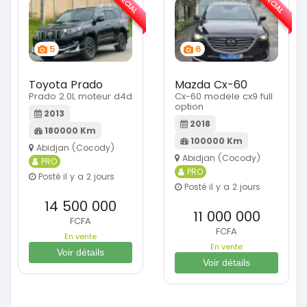
SPÉCIAL
SPÉCIAL
5
6
Toyota Prado
Mazda Cx-60
Prado 2.0L moteur d4d
Cx-60 modele cx9 full
option
2013
2018
180000 Km
100000 Km
Abidjan (Cocody)
Abidjan (Cocody)
PRO
PRO
Posté il y a 2 jours
Posté il y a 2 jours
14 500 000
11 000 000
FCFA
FCFA
En vente
En vente
Voir détails
Voir détails