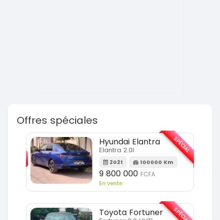
Offres spéciales
SPÉCIAL
SPÉCIAL
Hyundai Elantra
Elantra 2.0l
m
2021
100000 Km
9 800 000
FCFA
En vente
SPÉCIAL
SPÉCIAL
Toyota Fortuner