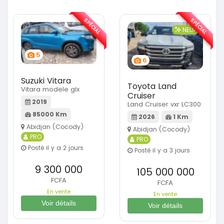
SPÉCIAL
SPÉCIAL
NEUF
5
6
Suzuki Vitara
Toyota Land
Vitara modele glx
Cruiser
2019
Land Cruiser vxr LC300
85000 Km
2026
1 Km
Abidjan (Cocody)
Abidjan (Cocody)
PRO
PRO
Posté il y a 2 jours
Posté il y a 3 jours
9 300 000
105 000 000
FCFA
FCFA
En vente
En vente
Voir détails
Voir détails