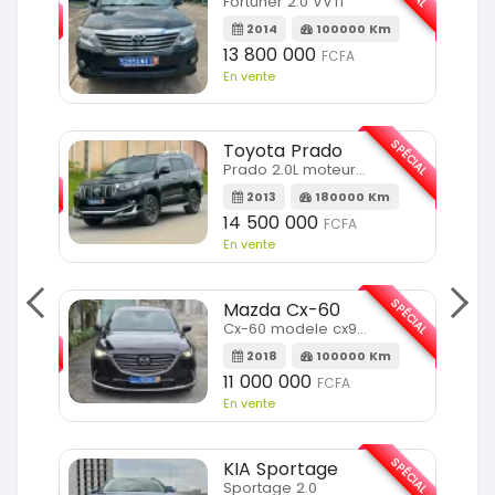
Fortuner 2.0 VVTI
m
2014
100000 Km
13 800 000
FCFA
En vente
SPÉCIAL
Toyota Prado
SPÉCIAL
Prado 2.0L moteur d4d
2013
180000 Km
14 500 000
FCFA
En vente
SPÉCIAL
Mazda Cx-60
SPÉCIAL
Cx-60 modele cx9 full option
2018
100000 Km
Km
11 000 000
FCFA
En vente
SPÉCIAL
KIA Sportage
SPÉCIAL
Sportage 2.0