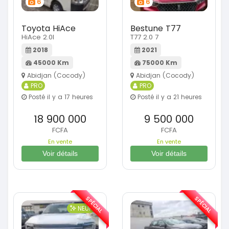
6
6
Toyota HiAce
Bestune T77
HiAce 2.0l
T77 2.0 7
2018
2021
45000 Km
75000 Km
Abidjan (Cocody)
Abidjan (Cocody)
PRO
PRO
Posté il y a 17 heures
Posté il y a 21 heures
18 900 000
9 500 000
FCFA
FCFA
En vente
En vente
Voir détails
Voir détails
SPÉCIAL
SPÉCIAL
NEUF