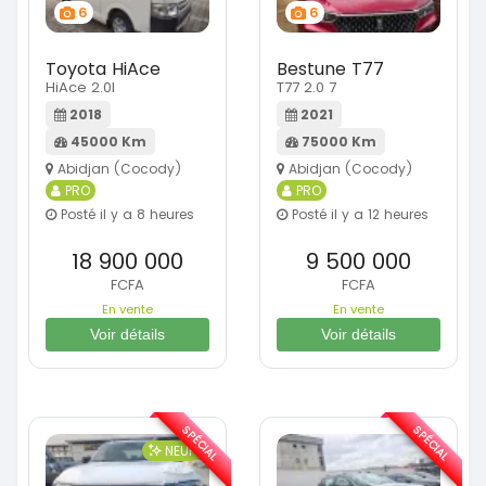
6
6
Toyota HiAce
Bestune T77
HiAce 2.0l
T77 2.0 7
2018
2021
45000 Km
75000 Km
Abidjan (Cocody)
Abidjan (Cocody)
PRO
PRO
Posté il y a 8 heures
Posté il y a 12 heures
18 900 000
9 500 000
FCFA
FCFA
En vente
En vente
Voir détails
Voir détails
SPÉCIAL
SPÉCIAL
NEUF