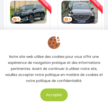
SPÉCIAL
SPÉCIAL
5
6
Toyota Prado
Mazda Cx-60
Prado 2.0L moteur d4d
Cx-60 modele cx9 full
option
2013
2018
180000 Km
100000 Km
Abidjan (Cocody)
Notre site web utilise des cookies pour vous offrir une
Abidjan (Cocody)
PRO
expérience de navigation pratique et des informations
PRO
Posté il y a 2 jours
Posté il y a 2 jours
pertinentes. Avant de continuer à utiliser notre site,
14 500 000
veuillez accepter notre politique en matière de cookies et
11 000 000
FCFA
notre politique de confidentialité.
FCFA
En vente
En vente
Voir détails
Voir détails
Accepter
Besoin d'aide ?