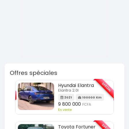
Offres spéciales
SPÉCIAL
SPÉCIAL
Hyundai Elantra
Elantra 2.0l
m
2021
100000 Km
9 800 000
FCFA
En vente
SPÉCIAL
SPÉCIAL
Toyota Fortuner