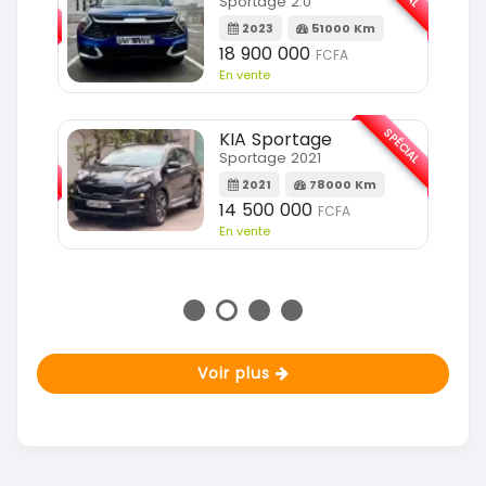
Sportage 2.0
2023
51000 Km
m
18 900 000
FCFA
En vente
SPÉCIAL
KIA Sportage
SPÉCIAL
Sportage 2021
2021
78000 Km
m
14 500 000
FCFA
En vente
Voir plus