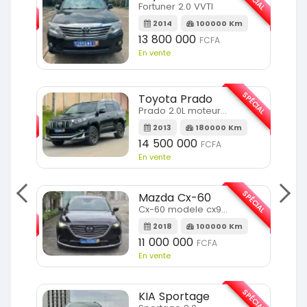
Fortuner 2.0 VVTI
m
2014
100000 Km
13 800 000
FCFA
En vente
SPÉCIAL
Toyota Prado
SPÉCIAL
Prado 2.0L moteur d4d
2013
180000 Km
14 500 000
FCFA
En vente
SPÉCIAL
Mazda Cx-60
SPÉCIAL
Cx-60 modele cx9 full option
2018
100000 Km
Km
11 000 000
FCFA
En vente
SPÉCIAL
KIA Sportage
SPÉCIAL