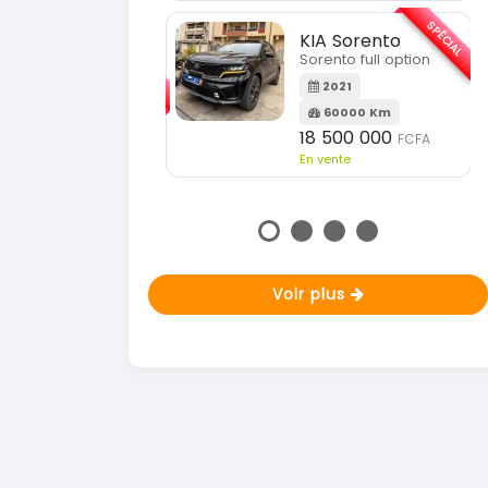
En vente
SPÉCIAL
KIA Sorento
SPÉCIAL
orento full option
KIA Sportage
Sportage 2021
2021
60000 Km
2021
18 500 000
FCFA
78000 Km
n vente
14 500 000
FCFA
En vente
Voir plus