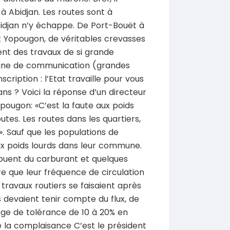
SPÉCIAL
SPÉCIAL
 Prado
Chery Rely
r à Abidjan. Les routes sont à
NEUF
Rely R8
djan n’y échappe. De Port-Bouët à
2026
1 Km
t Yopougon, de véritables crevasses
21 500 000
0 Km
FCFA
nt des travaux de si grande
En vente
 000
FCFA
ne de communication (grandes
SPÉCIAL
scription : l’Etat travaille pour vous
Ford Ranger
SPÉCIAL
ans ? Voici la réponse d’un directeur
Ranger 2.0L
CR-V
ring
opougon: «C’est la faute aux poids
2020
130000 Km
tes. Les routes dans les quartiers,
15 500 000
 Km
FCFA
. Sauf que les populations de
En vente
 000
FCFA
x poids lourds dans leur commune.
ribuent du carburant et quelques
SPÉCIAL
Hyundai Santa FE
 que leur fréquence de circulation
SPÉCIAL
Santa FE 2.0
 Prado
 travaux routiers se faisaient après
0L
2021
 devaient tenir compte du flux, de
63000 Km
15 000 000
arge de tolérance de 10 à 20% en
0 Km
FCFA
En vente
 000
e la complaisance C’est le président
FCFA