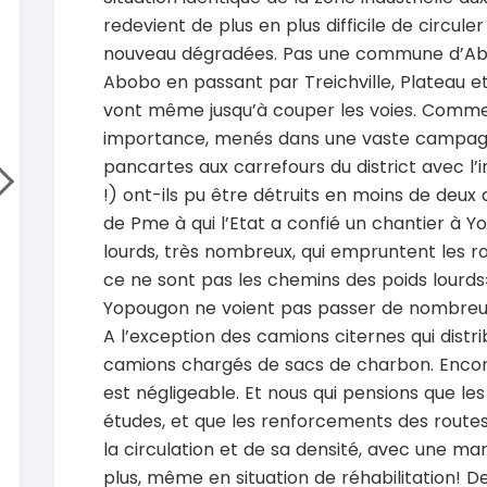
Hilux 2017
Toyota
redevient de plus en plus difficile de circule
Prado 1.6
2017
nouveau dégradées. Pas une commune d’Abi
93000 Km
2015
Abobo en passant par Treichville, Plateau e
14 500 000
FCFA
10000
vont même jusqu’à couper les voies. Comme
En vente
15 800
importance, menés dans une vaste campag
En vente
SPÉCIAL
pancartes aux carrefours du district avec l’in
Mitsubishi L200
!) ont-ils pu être détruits en moins de deux 
L200 sportero
Honda 
CR-V Tou
de Pme à qui l’Etat a confié un chantier à Y
2021
76000 Km
2022
lourds, très nombreux, qui empruntent les rou
18 500 000
FCFA
52000
ce ne sont pas les chemins des poids lourds»
En vente
18 900
Yopougon ne voient pas passer de nombreu
En vente
A l’exception des camions citernes qui dist
SPÉCIAL
KIA Sportage
camions chargés de sacs de charbon. Encore
Sportage x-line
Toyota
est négligeable. Et nous qui pensions que les
Prado 2.
2024
études, et que les renforcements des routes
10000 Km
2016
22 800 000
la circulation et de sa densité, avec une m
FCFA
10000
En vente
16 800
plus, même en situation de réhabilitation! D