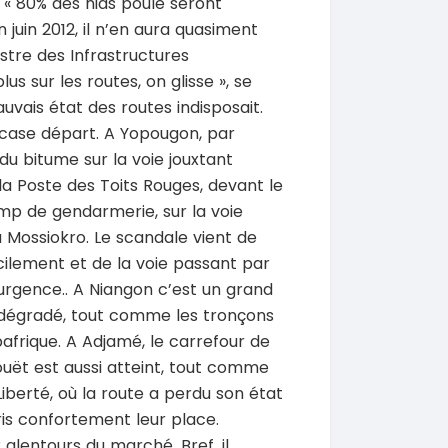
. « 80% des nids poule seront
juin 2012, il n’en aura quasiment
nistre des Infrastructures
s sur les routes, on glisse », se
auvais état des routes indisposait.
 case départ. A Yopougon, par
SPÉCIAL
SPÉCIAL
Porsche Cayenne
Toyota HiAce
du bitume sur la voie jouxtant
Cayenne moteur v6
HiAce 2.0l
la Poste des Toits Rouges, devant le
2018
mp de gendarmerie, sur la voie
0 Km
45000 Km
 000
18 900 000
 Mossiokro. Le scandale vient de
FCFA
FCFA
En vente
ficilement et de la voie passant par
d’urgence.. A Niangon c’est un grand
SPÉCIAL
SPÉCIAL
Mitsubishi Pajero
Bestune T77
t dégradé, tout comme les tronçons
.0
T77 2.0 7
afrique. A Adjamé, le carrefour de
2021
uët est aussi atteint, tout comme
0 Km
75000 Km
iberté, où la route a perdu son état
000
9 500 000
FCFA
FCFA
pris confortement leur place.
En vente
x alentours du marché. Bref, il