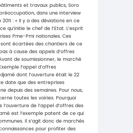
âtiments et travaux publics, Soro
SPÉCIAL
KIA Sorento
 préoccupation, dans une interview
SPÉCIAL
Sorento full option
CX-5
011 : « Il y a des déviations en ce
 sport
2021
qu’initie le chef de l’Etat. L’esprit
60000 Km
prises Pme-Pmi nationales. Ces
18 500 000
0 Km
FCFA
e sont écartées des chantiers de ce
En vente
000
FCFA
 pas à cause des appels d’offres
. Avant de soumissionner, le marché
 Exemple l’appel d‘offres
jamé dont l’ouverture était le 22
te date que des entreprises
une depuis des semaines. Pour nous,
erne toutes les voiries. Pourquoi
s l’ouverture de l’appel d’offres des
djamé est l’exemple patent de ce qui
communes. Il s’agit donc de marchés
connaissances pour profiter des