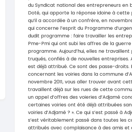
En vente
du Syndicat national des entrepreneurs en b
SPÉCIAL
Dacia Dokker
Doté, qui apporte la réponse idoine à cette
Dokker 1.6
Mazda 
qu’il a accordée à un confrère, en novembre 2
CX-5 2.0
2014
qui concerne l’esprit du Programme d’urgence 
100000 Km
2015
dudit programme : faire travailler les entre
3 800 000
FCFA
10000
Pme-Pmi qui ont subi les affres de la guerr
En vente
8 900 
En vente
programme. Aujourd’hui, elles ne travaillent
truqués, confiés à de nouvelles entreprises
est déjà attribué. Ce sont des passe-droits.
concernant les voiries dans la commune d’Ad
novembre 2011, vous aller trouver avant cet
travaillent déjà sur les rues de cette comm
un appel d’offres des voieries d’Adjamé conc
certaines voiries ont été déjà attribuées san
voiries d’Adjamé ? ». Ce qui s’est passé à A
s’est véritablement passé dans toutes les 
attribués avec complaisance à des amis et 