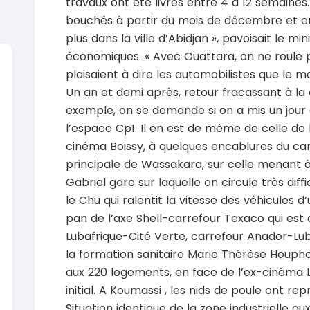
travaux ont été livrés entre 4 à 12 semaines
bouchés à partir du mois de décembre et en 
plus dans la ville d’Abidjan », pavoisait le mi
économiques. « Avec Ouattara, on ne roule plu
plaisaient à dire les automobilistes que le m
Un an et demi après, retour fracassant à la
SPÉCIAL
Suzuki Vitara
exemple, on se demande si on a mis un jour 
Vitara modele glx
l’espace Cp1. Il en est de même de celle de 
2019
2020
cinéma Boissy, à quelques encablures du ca
85000 Km
6000
9 300 000
37 000
principale de Wassakara, sur celle menant à
FCFA
En vente
En vente
Gabriel gare sur laquelle on circule très dif
le Chu qui ralentit la vitesse des véhicules 
SPÉCIAL
Toyota Land Cruiser
NEUF
pan de l’axe Shell-carrefour Texaco qui es
Land Cruiser vxr LC300
Pajero 2
Lubafrique-Cité Verte, carrefour Anador-Lub
2026
1 Km
2012
la formation sanitaire Marie Thérèse Houpho
105 000 000
FCFA
12900
aux 220 logements, en face de l’ex-cinéma L
En vente
7 800 
initial. A Koumassi , les nids de poule ont re
En vente
SPÉCIAL
Situation identique de la zone industrielle au
Toyota Hilux