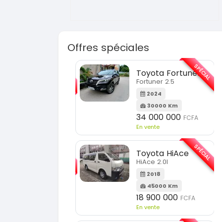
Offres spéciales
SPÉCIAL
SPÉCIAL
Toyota Fortuner
KIA Sorento
Fortuner 2.5
Sorento full option
2024
2021
30000 Km
60000 Km
34 000 000
18 500 000
FCFA
FCFA
n vente
En vente
SPÉCIAL
SPÉCIAL
Toyota HiAce
Hyundai Elantra
HiAce 2.0l
Elantra 2.0l
2018
2021
45000 Km
100000 Km
18 900 000
9 800 000
FCFA
FCFA
n vente
En vente