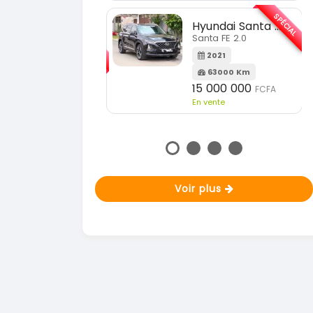
En vente
SPÉCIAL
Hyundai Santa FE
SPÉCIAL
Santa FE 2.0
KIA Sportage
Sportage 2.0
2021
63000 Km
2023
15 000 000
FCFA
51000 Km
n vente
18 900 000
FCFA
En vente
Voir plus