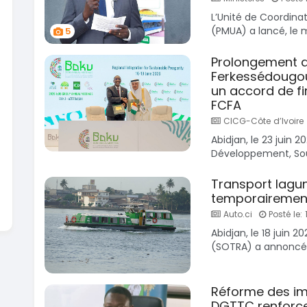
En vente
L’Unité de Coordinat
SPÉCIAL
KIA Sportage
(PMUA) a lancé, le m
5
Sportage x-line
Toyota
Prado 2.
2024
Prolongement de
10000 Km
2016
Ferkessédougou :
22 800 000
FCFA
10000
un accord de fi
En vente
16 800
FCFA
En vente
CICG-Côte d’Ivoire
Abidjan, le 23 juin 2
Développement, Soul
Transport lagun
temporairement 
Auto.ci
Posté le: 
Abidjan, le 18 juin 
(SOTRA) a annoncé u
Réforme des imm
DGTTC renforce 