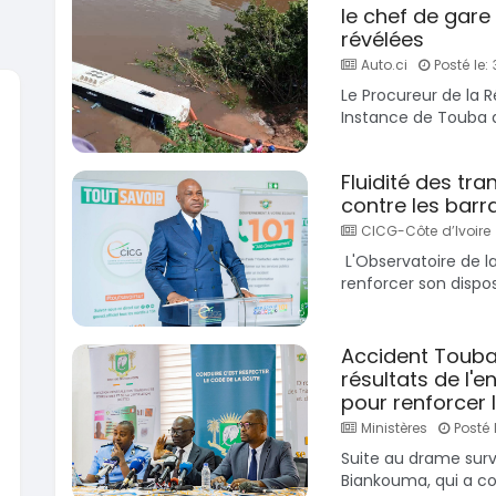
le chef de gare
révélées
Auto.ci
Posté le: 
Le Procureur de la R
Instance de Touba a 
SPÉCIAL
KIA Sportage
Dacia 
Fluidité des tran
Sportage 2021
Dokker 1.
contre les barra
2021
2014
CICG-Côte d’Ivoire
78000 Km
10000
14 500 000
3 800 
L'Observatoire de l
FCFA
renforcer son disposi
En vente
En vente
SPÉCIAL
Suzuki Vitara
Accident Touba
Vitara modele glx
résultats de l'
2019
2020
pour renforcer l
85000 Km
6000
Ministères
Posté l
9 300 000
37 000
FCFA
Suite au drame surve
En vente
En vente
Biankouma, qui a coût