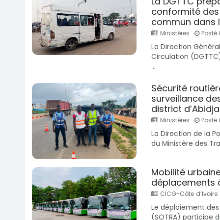
La DGTTC prépa
conformité des 
commun dans l
Ministères
Posté l
La Direction Général
Circulation (DGTTC
...
Sécurité routièr
surveillance d
district d’Abidj
Ministères
Posté l
La Direction de la P
du Ministère des Tra
Mobilité urbaine
déplacements 
CICG-Côte d’Ivoire
Le déploiement des 
(SOTRA) participe dé