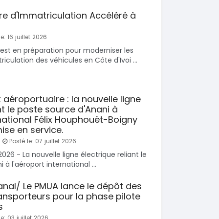
SPÉCIAL
SPÉCIAL
Mitsubishi Pajero
Bestune T77
re d'Immatriculation Accéléré à
.0
T77 2.0 7
2021
e: 16 juillet 2026
0 Km
75000 Km
est en préparation pour moderniser les
000
9 500 000
FCFA
FCFA
culation des véhicules en Côte d'Ivoi ...
En vente
SPÉCIAL
SPÉCIAL
 Prado
Chery Rely
NEUF
éroportuaire : la nouvelle ligne
Rely R8
nt le poste source d'Anani à
2026
1 Km
rnational Félix Houphouët-Boigny
21 500 000
0 Km
FCFA
ise en service.
En vente
 000
FCFA
Posté le: 07 juillet 2026
SPÉCIAL
 2026 - La nouvelle ligne électrique reliant le
Ford Ranger
SPÉCIAL
à l'aéroport international ...
Ranger 2.0L
CR-V
ring
2020
anal/ Le PMUA lance le dépôt des
130000 Km
ansporteurs pour la phase pilote
15 500 000
 Km
FCFA
s
En vente
 000
FCFA
e: 03 juillet 2026