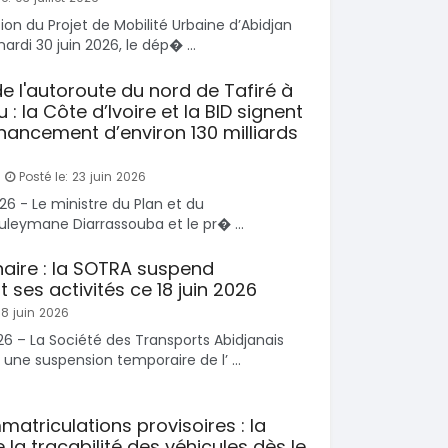
ion du Projet de Mobilité Urbaine d’Abidjan
SPÉCIAL
Hyundai Santa FE
ardi 30 juin 2026, le dép� ...
SPÉCIAL
Santa FE 2.0
 Prado
0L
2021
 l'autoroute du nord de Tafiré à
63000 Km
 la Côte d’Ivoire et la BID signent
15 000 000
0 Km
FCFA
nancement d’environ 130 milliards
En vente
 000
FCFA
Posté le: 23 juin 2026
026 - Le ministre du Plan et du
eymane Diarrassouba et le pr� ...
aire : la SOTRA suspend
ses activités ce 18 juin 2026
18 juin 2026
2026 – La Société des Transports Abidjanais
ne suspension temporaire de l’ ...
atriculations provisoires : la
la traçabilité des véhicules dès le