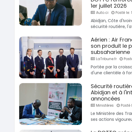
1er juillet 2026
Auto.ci
Posté le: 
Abidjan, Côte d'Ivoi
sécurité routière, l'
Aérien : Air Fra
son produit le p
subsaharienne
LaTribune.fr
Posté
Portée par la crois
d'une clientèle à for
Sécurité routiè
Abidjan et à l'i
annoncées
Ministères
Posté l
Le Ministère des Tra
ses actions vigoureus