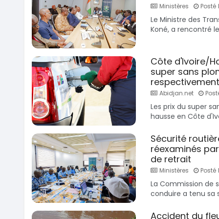
Ministères
Posté 
Le Ministre des Tra
Koné, a rencontré le
Côte d'Ivoire/H
super sans plo
respectivement
Abidjan.net
Posté
Les prix du super s
hausse en Côte d'Ivoi
Sécurité routiè
réexaminés par
de retrait
Ministères
Posté l
La Commission de su
conduire a tenu sa se
Accident du fleu