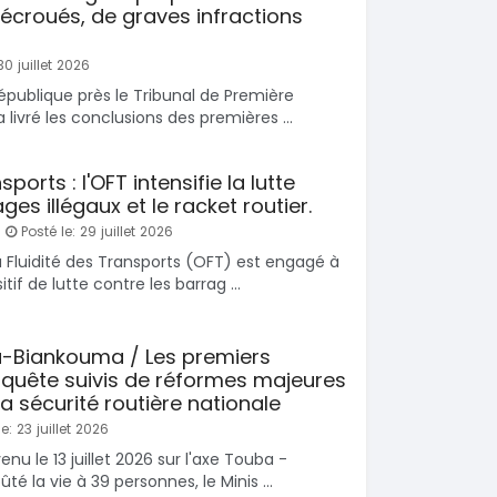
 écroués, de graves infractions
30 juillet 2026
épublique près le Tribunal de Première
livré les conclusions des premières ...
SPÉCIAL
SPÉCIAL
Dokker
Toyota Fortuner
sports : l'OFT intensifie la lutte
6
Fortuner 2.5
ges illégaux et le racket routier.
2024
Posté le: 29 juillet 2026
0 Km
30000 Km
000
34 000 000
a Fluidité des Transports (OFT) est engagé à
FCFA
FCFA
tif de lutte contre les barrag ...
En vente
SPÉCIAL
SPÉCIAL
Porsche Cayenne
Toyota HiAce
-Biankouma / Les premiers
Cayenne moteur v6
HiAce 2.0l
enquête suivis de réformes majeures
2018
a sécurité routière nationale
0 Km
45000 Km
e: 23 juillet 2026
 000
18 900 000
FCFA
FCFA
nu le 13 juillet 2026 sur l'axe Touba -
En vente
é la vie à 39 personnes, le Minis ...