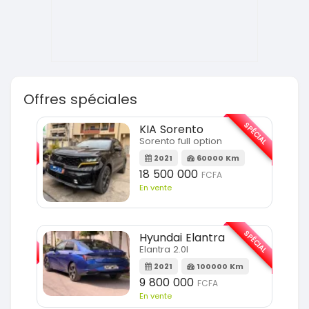
Offres spéciales
SPÉCIAL
SPÉCIAL
KIA Sorento
Sorento full option
m
2021
60000 Km
18 500 000
FCFA
En vente
SPÉCIAL
SPÉCIAL
Hyundai Elantra
Elantra 2.0l
m
2021
100000 Km
9 800 000
FCFA
En vente