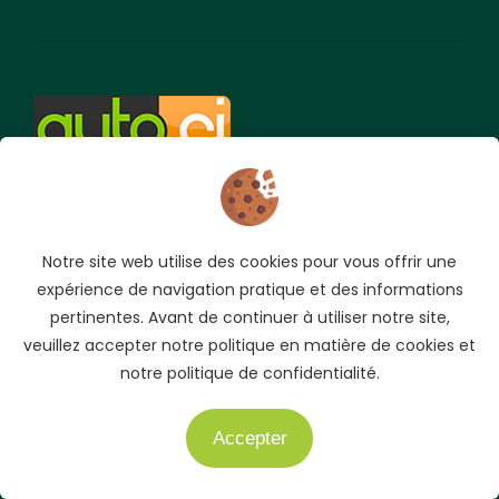
AUTO.CI est le site pionnier et N°1 des petites annonces
automobile en ligne en Côte d'Ivoire. Achetez, Vendez,
Notre site web utilise des cookies pour vous offrir une
Louer votre véhicule sur AUTO.CI.
expérience de navigation pratique et des informations
Suivez-nous
pertinentes. Avant de continuer à utiliser notre site,
veuillez accepter notre politique en matière de cookies et
notre politique de confidentialité.
Menu
Accepter
Besoin d'aide ?