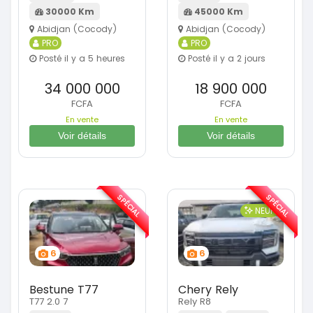
30000 Km
45000 Km
Abidjan (Cocody)
Abidjan (Cocody)
PRO
PRO
Posté il y a 5 heures
Posté il y a 2 jours
34 000 000
18 900 000
FCFA
FCFA
En vente
En vente
Voir détails
Voir détails
SPÉCIAL
SPÉCIAL
NEUF
6
6
Bestune T77
Chery Rely
T77 2.0 7
Rely R8