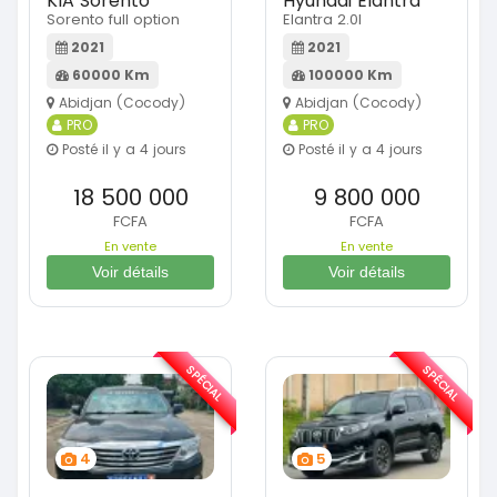
KIA Sorento
Hyundai Elantra
Sorento full option
Elantra 2.0l
2021
2021
60000 Km
100000 Km
Abidjan (Cocody)
Abidjan (Cocody)
PRO
PRO
Posté il y a 4 jours
Posté il y a 4 jours
18 500 000
9 800 000
FCFA
FCFA
En vente
En vente
Voir détails
Voir détails
SPÉCIAL
SPÉCIAL
4
5