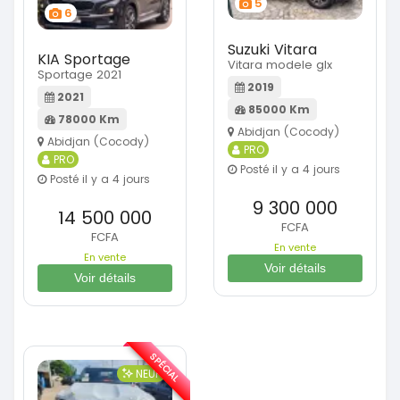
5
6
Suzuki Vitara
KIA Sportage
Vitara modele glx
Sportage 2021
2019
2021
85000 Km
78000 Km
Abidjan (Cocody)
Abidjan (Cocody)
PRO
PRO
Posté il y a 4 jours
Posté il y a 4 jours
9 300 000
14 500 000
FCFA
FCFA
En vente
En vente
Voir détails
Voir détails
SPÉCIAL
NEUF