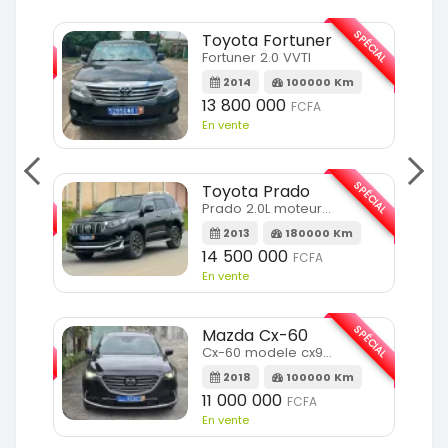
SPÉCIAL
SPÉCIAL
Toyota Fortuner
Fortuner 2.0 VVTI
m
2014
100000 Km
13 800 000
FCFA
En vente
SPÉCIAL
SPÉCIAL
Toyota Prado
Prado 2.0L moteur d4d
2013
180000 Km
14 500 000
FCFA
En vente
SPÉCIAL
SPÉCIAL
Mazda Cx-60
Cx-60 modele cx9 full option
Km
2018
100000 Km
11 000 000
FCFA
En vente