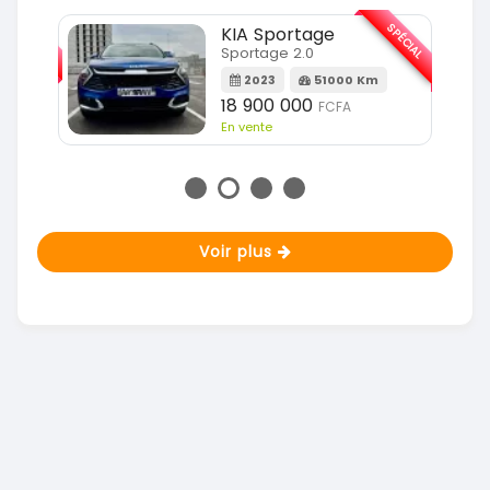
SPÉCIAL
SPÉCIAL
KIA Sportage
Sportage 2.0
m
2023
51000 Km
18 900 000
FCFA
En vente
Voir plus