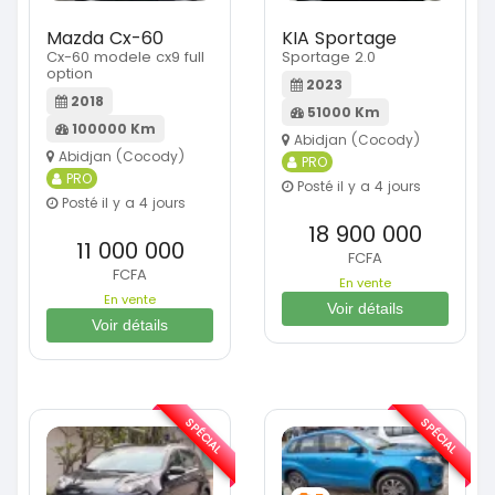
Mazda Cx-60
KIA Sportage
Cx-60 modele cx9 full
Sportage 2.0
option
2023
2018
51000 Km
100000 Km
Abidjan (Cocody)
Abidjan (Cocody)
PRO
PRO
Posté il y a 4 jours
Posté il y a 4 jours
18 900 000
11 000 000
FCFA
FCFA
En vente
En vente
Voir détails
Voir détails
SPÉCIAL
SPÉCIAL