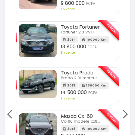
9 800 000
FCFA
En vente
SPÉCIAL
SPÉCIAL
Toyota Fortuner
Fortuner 2.0 VVTI
m
2014
100000 Km
13 800 000
FCFA
En vente
SPÉCIAL
Toyota Prado
SPÉCIAL
Prado 2.0L moteur d4d
2013
180000 Km
14 500 000
FCFA
En vente
SPÉCIAL
Mazda Cx-60
SPÉCIAL
Cx-60 modele cx9 full option
2018
100000 Km
Km