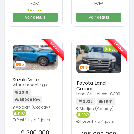
FCFA
FCFA
En vente
En vente
Voir détails
Voir détails
SPÉCIAL
SPÉCIAL
NEUF
5
6
Suzuki Vitara
Toyota Land
Vitara modele glx
Cruiser
2019
Land Cruiser vxr LC300
85000 Km
2026
1 Km
Abidjan (Cocody)
Abidjan (Cocody)
PRO
PRO
Posté il y a 3 jours
Posté il y a 4 jours
9 300 000