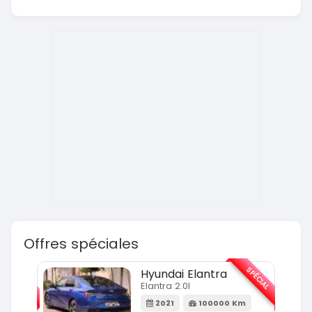
Offres spéciales
SPÉCIAL
SPÉCIAL
Hyundai Elantra
Elantra 2.0l
m
2021
100000 Km