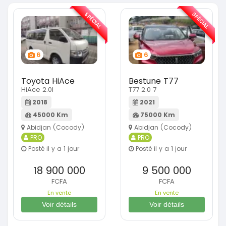
SPÉCIAL
SPÉCIAL
6
6
Toyota HiAce
Bestune T77
HiAce 2.0l
T77 2.0 7
2018
2021
45000 Km
75000 Km
Abidjan (Cocody)
Abidjan (Cocody)
PRO
PRO
Posté il y a 1 jour
Posté il y a 1 jour
18 900 000
9 500 000
FCFA
FCFA
En vente
En vente
Voir détails
Voir détails