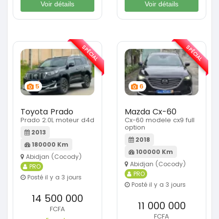
Voir détails
Voir détails
SPÉCIAL
SPÉCIAL
5
6
Toyota Prado
Mazda Cx-60
Prado 2.0L moteur d4d
Cx-60 modele cx9 full
option
2013
2018
180000 Km
100000 Km
Abidjan (Cocody)
Abidjan (Cocody)
PRO
PRO
Posté il y a 3 jours
Posté il y a 3 jours
14 500 000
11 000 000
FCFA
FCFA