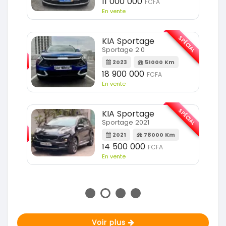
11 000 000
FCFA
En vente
SPÉCIAL
KIA Sportage
SPÉCIAL
Sportage 2.0
2023
51000 Km
m
18 900 000
FCFA
En vente
SPÉCIAL
KIA Sportage
SPÉCIAL
Sportage 2021
2021
78000 Km
m
14 500 000
FCFA
En vente
Voir plus