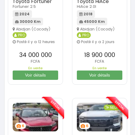
Toyota Fortuner
Toyota HiAce
Fortuner 2.5
HiAce 2.0l
2024
2018
30000 Km
45000 Km
Abidjan (Cocody)
Abidjan (Cocody)
PRO
PRO
Posté il y a 12 heures
Posté il y a 2 jours
34 000 000
18 900 000
FCFA
FCFA
En vente
En vente
Voir détails
Voir détails
SPÉCIAL
SPÉCIAL
NEUF
6
6