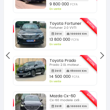
9 800 000
FCFA
En vente
SPÉCIAL
SPÉCIAL
Toyota Fortuner
Fortuner 2.0 VVTI
m
2014
100000 Km
13 800 000
FCFA
En vente
SPÉCIAL
SPÉCIAL
Toyota Prado
Prado 2.0L moteur d4d
2013
180000 Km
14 500 000
FCFA
En vente
SPÉCIAL
SPÉCIAL
Mazda Cx-60
Cx-60 modele cx9 full option
Km
2018
100000 Km