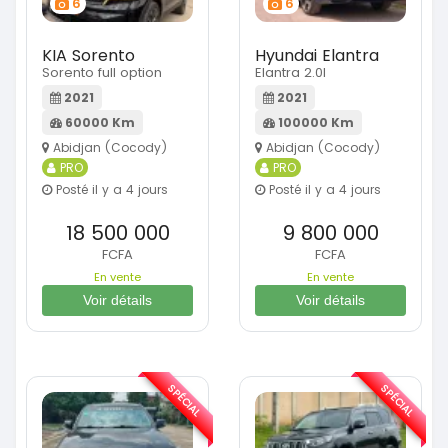
6
6
KIA Sorento
Hyundai Elantra
Sorento full option
Elantra 2.0l
2021
2021
60000 Km
100000 Km
Abidjan (Cocody)
Abidjan (Cocody)
PRO
PRO
Posté il y a 4 jours
Posté il y a 4 jours
18 500 000
9 800 000
FCFA
FCFA
En vente
En vente
Voir détails
Voir détails
SPÉCIAL
SPÉCIAL