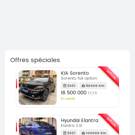
Offres spéciales
SPÉCIAL
SPÉCIAL
KIA Sorento
Sorento full option
m
2021
60000 Km
18 500 000
FCFA
En vente
SPÉCIAL
SPÉCIAL
Hyundai Elantra
Elantra 2.0l
m
2021
100000 Km