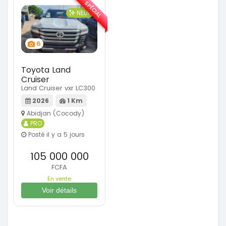
SPÉCIAL
NEUF
6
Toyota Land
Cruiser
Land Cruiser vxr LC300
2026
1 Km
Abidjan (Cocody)
PRO
Posté il y a 5 jours
105 000 000
FCFA
En vente
Voir détails