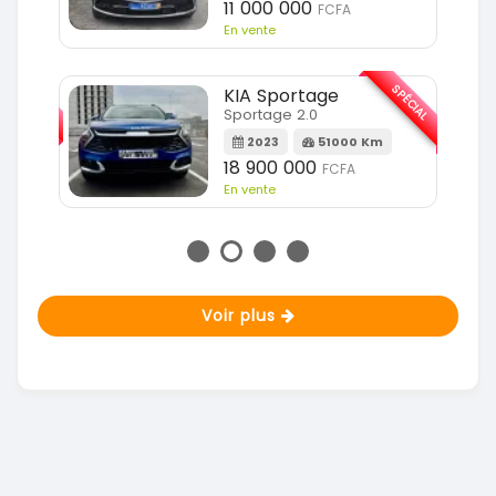
11 000 000
FCFA
En vente
SPÉCIAL
SPÉCIAL
KIA Sportage
Sportage 2.0
m
2023
51000 Km
18 900 000
FCFA
En vente
Voir plus