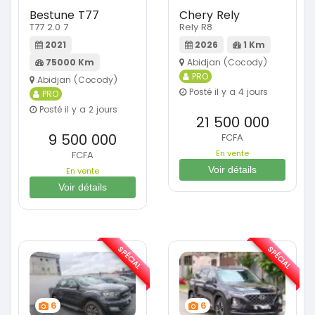
Bestune T77
Chery Rely
T77 2.0 7
Rely R8
2021
2026
1 Km
75000 Km
Abidjan (Cocody)
PRO
Abidjan (Cocody)
Posté il y a 4 jours
PRO
Posté il y a 2 jours
21 500 000
9 500 000
FCFA
En vente
FCFA
Voir détails
En vente
Voir détails
SPÉCIAL
SPÉCIAL
6
6