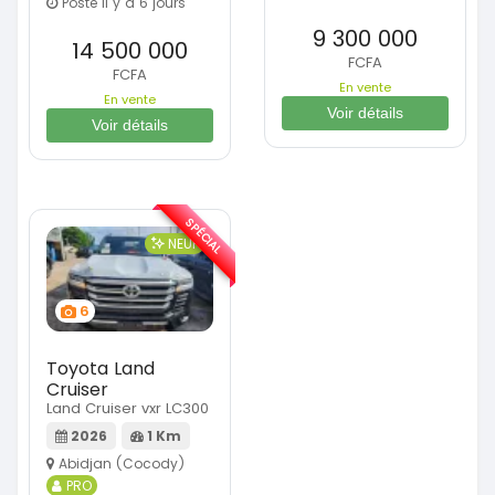
Posté il y a 6 jours
9 300 000
14 500 000
FCFA
FCFA
En vente
En vente
Voir détails
Voir détails
SPÉCIAL
NEUF
6
Toyota Land
Cruiser
Land Cruiser vxr LC300
2026
1 Km
Abidjan (Cocody)
PRO