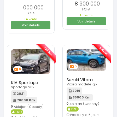
18 900 000
11 000 000
FCFA
FCFA
En vente
En vente
Voir détails
Voir détails
SPÉCIAL
SPÉCIAL
5
6
Suzuki Vitara
KIA Sportage
Vitara modele glx
Sportage 2021
2019
2021
85000 Km
78000 Km
Abidjan (Cocody)
Abidjan (Cocody)
PRO
PRO
Posté il y a 5 jours