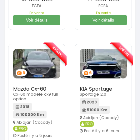
FCFA
FCFA
En vente
En vente
Voir détails
Voir détails
SPÉCIAL
SPÉCIAL
6
6
Mazda Cx-60
KIA Sportage
Cx-60 modele cx9 full
Sportage 2.0
option
2023
2018
51000 Km
100000 Km
Abidjan (Cocody)
Abidjan (Cocody)
PRO
PRO
Posté il y a 6 jours
Posté il y a 5 jours