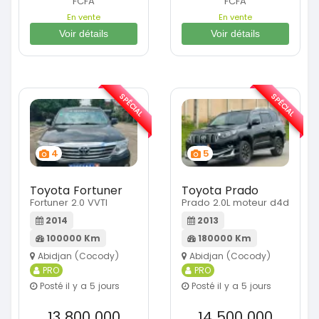
FCFA
FCFA
En vente
En vente
Voir détails
Voir détails
SPÉCIAL
SPÉCIAL
4
5
Toyota Fortuner
Toyota Prado
Fortuner 2.0 VVTI
Prado 2.0L moteur d4d
2014
2013
100000 Km
180000 Km
Abidjan (Cocody)
Abidjan (Cocody)
PRO
PRO
Posté il y a 5 jours
Posté il y a 5 jours
13 800 000
14 500 000