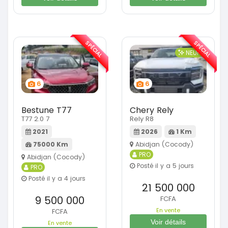
SPÉCIAL
SPÉCIAL
NEUF
6
6
Bestune T77
Chery Rely
T77 2.0 7
Rely R8
2021
2026
1 Km
75000 Km
Abidjan (Cocody)
PRO
Abidjan (Cocody)
Posté il y a 5 jours
PRO
Posté il y a 4 jours
21 500 000
9 500 000
FCFA
En vente
FCFA
Voir détails
En vente