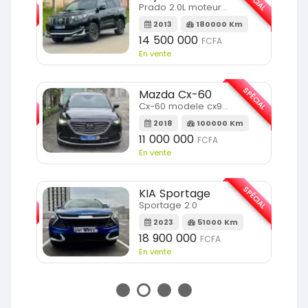
Prado 2.0L moteur d4d
2013
180000 Km
14 500 000
FCFA
En vente
SPÉCIAL
SPÉCIAL
Mazda Cx-60
Cx-60 modele cx9 full option
Km
2018
100000 Km
11 000 000
FCFA
En vente
SPÉCIAL
SPÉCIAL
KIA Sportage
Sportage 2.0
m
2023
51000 Km
18 900 000
FCFA
En vente