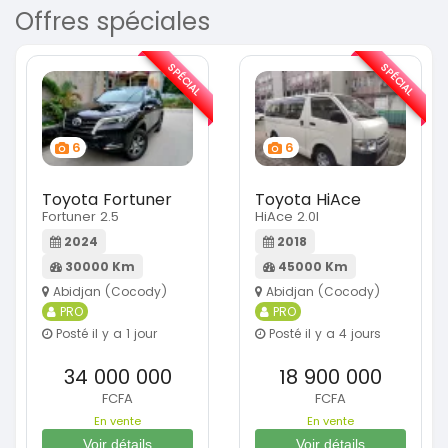
Offres spéciales
SPÉCIAL
SPÉCIAL
6
6
Toyota Fortuner
Toyota HiAce
Fortuner 2.5
HiAce 2.0l
2024
2018
30000 Km
45000 Km
Abidjan (Cocody)
Abidjan (Cocody)
PRO
PRO
Posté il y a 1 jour
Posté il y a 4 jours
34 000 000
18 900 000
FCFA
FCFA
En vente
En vente
Voir détails
Voir détails