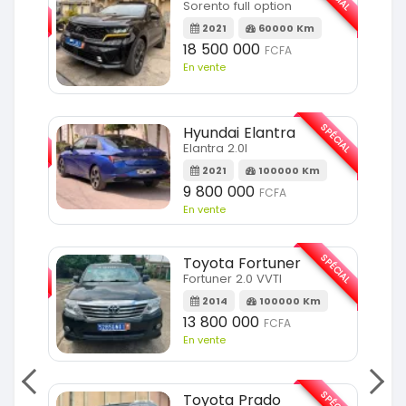
Sorento full option
m
2021
60000 Km
18 500 000
FCFA
En vente
SPÉCIAL
SPÉCIAL
Hyundai Elantra
Elantra 2.0l
m
2021
100000 Km
9 800 000
FCFA
En vente
SPÉCIAL
SPÉCIAL
Toyota Fortuner
Fortuner 2.0 VVTI
m
2014
100000 Km
13 800 000
FCFA
En vente
SPÉCIAL
SPÉCIAL
Toyota Prado