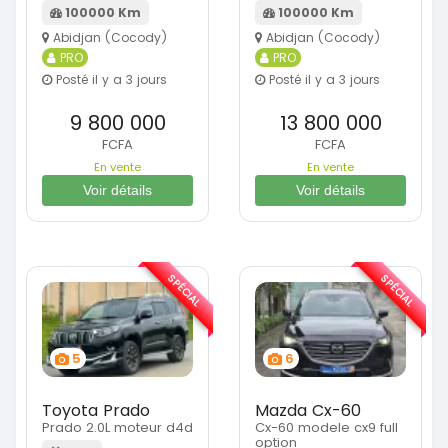
100000 Km
100000 Km
Abidjan (Cocody)
Abidjan (Cocody)
PRO
PRO
Posté il y a 3 jours
Posté il y a 3 jours
9 800 000
13 800 000
FCFA
FCFA
En vente
En vente
Voir détails
Voir détails
SPÉCIAL
SPÉCIAL
5
6
Toyota Prado
Mazda Cx-60
Prado 2.0L moteur d4d
Cx-60 modele cx9 full
option