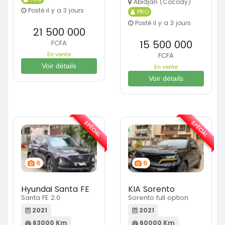
Abidjan (Cocody)
Posté il y a 3 jours
PRO
Posté il y a 3 jours
21 500 000
15 500 000
FCFA
En vente
FCFA
Voir détails
En vente
Voir détails
SPÉCIAL
SPÉCIAL
6
6
Hyundai Santa FE
KIA Sorento
Santa FE 2.0
Sorento full option
2021
2021
63000 Km
60000 Km