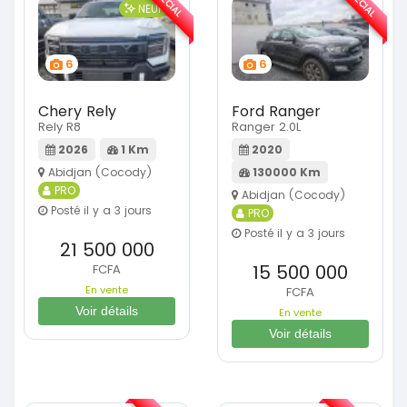
SPÉCIAL
SPÉCIAL
NEUF
6
6
Chery Rely
Ford Ranger
Rely R8
Ranger 2.0L
2026
1 Km
2020
Abidjan (Cocody)
130000 Km
PRO
Abidjan (Cocody)
Posté il y a 3 jours
PRO
Posté il y a 3 jours
21 500 000
15 500 000
FCFA
En vente
FCFA
Voir détails
En vente
Voir détails