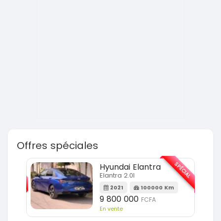
Offres spéciales
SPÉCIAL
SPÉCIAL
Hyundai Elantra
Elantra 2.0l
m
2021
100000 Km
9 800 000
FCFA
En vente