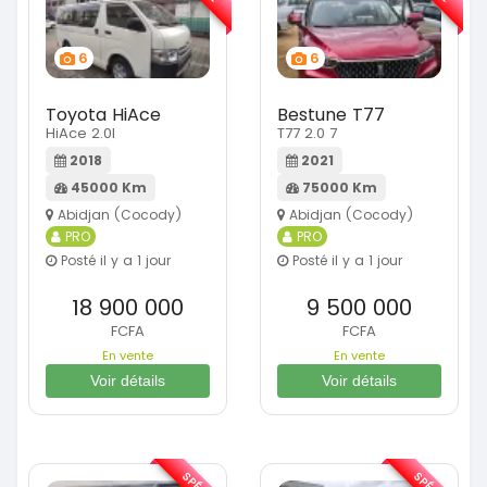
6
6
Toyota HiAce
Bestune T77
HiAce 2.0l
T77 2.0 7
2018
2021
45000 Km
75000 Km
Abidjan (Cocody)
Abidjan (Cocody)
PRO
PRO
Posté il y a 1 jour
Posté il y a 1 jour
18 900 000
9 500 000
FCFA
FCFA
En vente
En vente
Voir détails
Voir détails