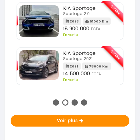
SPÉCIAL
KIA Sportage
SPÉCIAL
Sportage 2.0
2023
51000 Km
m
18 900 000
FCFA
En vente
SPÉCIAL
KIA Sportage
SPÉCIAL
Sportage 2021
2021
78000 Km
m
14 500 000
FCFA
En vente
Voir plus