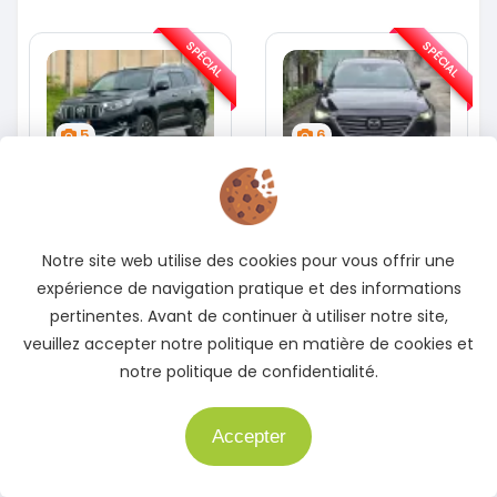
SPÉCIAL
SPÉCIAL
5
6
Toyota Prado
Mazda Cx-60
Prado 2.0L moteur d4d
Cx-60 modele cx9 full
option
2013
2018
Notre site web utilise des cookies pour vous offrir une
180000 Km
100000 Km
expérience de navigation pratique et des informations
Abidjan (Cocody)
Abidjan (Cocody)
pertinentes. Avant de continuer à utiliser notre site,
PRO
PRO
Posté il y a 3 jours
veuillez accepter notre politique en matière de cookies et
Posté il y a 3 jours
notre politique de confidentialité.
14 500 000
11 000 000
FCFA
FCFA
Accepter
En vente
Besoin d'aide ?
En vente
Voir détails
Voir détails