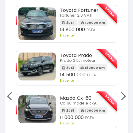
SPÉCIAL
SPÉCIAL
Toyota Fortuner
Fortuner 2.0 VVTI
m
2014
100000 Km
13 800 000
FCFA
En vente
SPÉCIAL
Toyota Prado
SPÉCIAL
Prado 2.0L moteur d4d
2013
180000 Km
14 500 000
FCFA
En vente
SPÉCIAL
Mazda Cx-60
SPÉCIAL
Cx-60 modele cx9 full option
2018
100000 Km
Km
11 000 000
FCFA
En vente