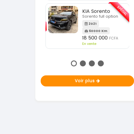
En vente
SPÉCIAL
KIA Sorento
SPÉCIAL
orento full option
KIA Sportage
Sportage 2021
2021
60000 Km
2021
18 500 000
FCFA
78000 Km
n vente
14 500 000
FCFA
En vente
Voir plus