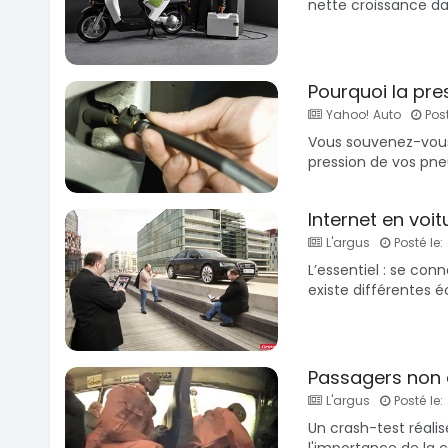
nette croissance dan
Pourquoi la pre
Yahoo! Auto
Post
Vous souvenez-vous 
pression de vos pne
Internet en voit
L'argus
Posté le: 
L’essentiel : se con
existe différentes é
Passagers non 
L'argus
Posté le: 
Un crash-test réalis
l'importance de la ce