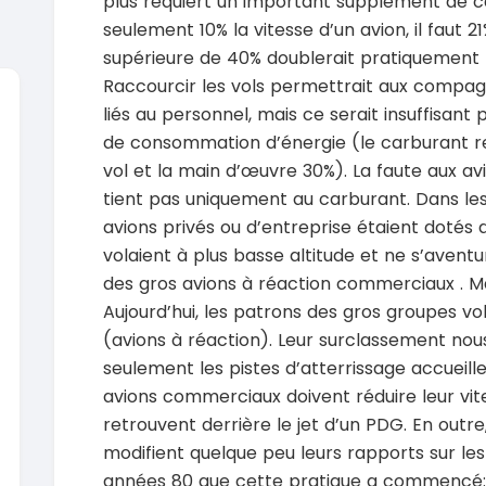
plus requiert un important supplément de 
seulement 10% la vitesse d’un avion, il faut 2
supérieure de 40% doublerait pratiquement
Raccourcir les vols permettrait aux compagn
liés au personnel, mais ce serait insuffisa
de consommation d’énergie (le carburant r
SPÉCIAL
Suzuki Vitara
vol et la main d’œuvre 30%). La faute aux a
Vitara modele glx
tient pas uniquement au carburant. Dans les
2019
2020
avions privés ou d’entreprise étaient dotés d
85000 Km
6000
volaient à plus basse altitude et ne s’aventu
9 300 000
37 000
FCFA
En vente
En vente
des gros avions à réaction commerciaux . M
Aujourd’hui, les patrons des gros groupes vo
SPÉCIAL
Toyota Land Cruiser
NEUF
(avions à réaction). Leur surclassement no
Land Cruiser vxr LC300
Pajero 2
seulement les pistes d’atterrissage accueill
2026
1 Km
2012
avions commerciaux doivent réduire leur vite
105 000 000
FCFA
12900
retrouvent derrière le jet d’un PDG. En outr
En vente
7 800 
modifient quelque peu leurs rapports sur les
En vente
SPÉCIAL
années 80 que cette pratique a commencé:
Toyota Hilux