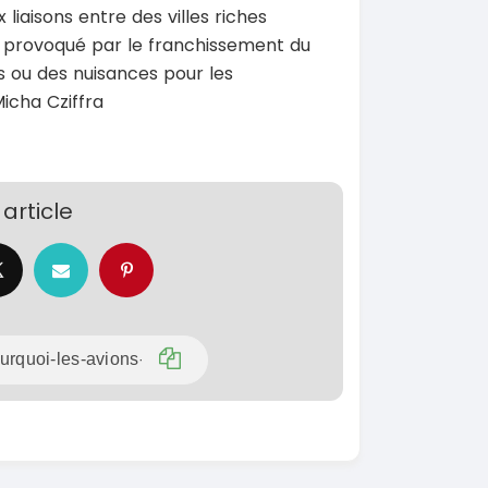
 liaisons entre des villes riches
SPÉCIAL
KIA Sorento
 provoqué par le franchissement du
SPÉCIAL
Sorento full option
CX-5
s ou des nuisances pour les
 sport
2021
icha Cziffra
60000 Km
18 500 000
0 Km
FCFA
En vente
000
FCFA
article