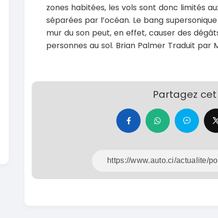
En vente
zones habitées, les vols sont donc limités aux
SPÉCIAL
Dacia Dokker
séparées par l’océan. Le bang supersonique
Dokker 1.6
Mazda 
mur du son peut, en effet, causer des dégât
CX-5 2.0
2014
personnes au sol. Brian Palmer Traduit par M
100000 Km
2015
3 800 000
FCFA
10000
En vente
8 900 
En vente
Partagez cet 