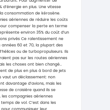
carburant. Pour augmenter de
1% d’énergie en plus. Une vitesse
 la consommation de kérosène.
ies aériennes de réduire les coûts
nt pour compenser la perte en terme
eprésente environ 35% du coût d’un
SPÉCIAL
SPÉCIAL
Porsche Cayenne
Toyota HiAce
vions privés Ce ralentissement ne
Cayenne moteur v6
HiAce 2.0l
 années 60 et 70, la plupart des
2018
’hélices ou de turbopropulseurs. Ils
0 Km
45000 Km
raient pas sur les routes aériennes
 000
18 900 000
FCFA
FCFA
En vente
ais les choses ont bien changé…
lent de plus en plus à bord de jets
SPÉCIAL
SPÉCIAL
Mitsubishi Pajero
Bestune T77
us vaut un déclassement: non
.0
T77 2.0 7
ent davantage d’avions, mais les
2021
sse de croisière quand ils se
0 Km
75000 Km
e, les compagnies aériennes
000
9 500 000
FCFA
FCFA
 temps de vol. C’est dans les
En vente
 pour communiquer leur