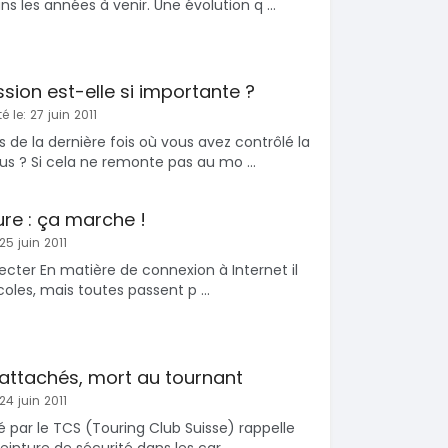
s les années à venir. Une évolution q ...
ssion est-elle si importante ?
é le: 27 juin 2011
de la dernière fois où vous avez contrôlé la
us ? Si cela ne remonte pas au mo ...
ure : ça marche !
25 juin 2011
necter En matière de connexion à Internet il
coles, mais toutes passent p ...
attachés, mort au tournant
24 juin 2011
é par le TCS (Touring Club Suisse) rappelle
inture de sécurité dans les car ...