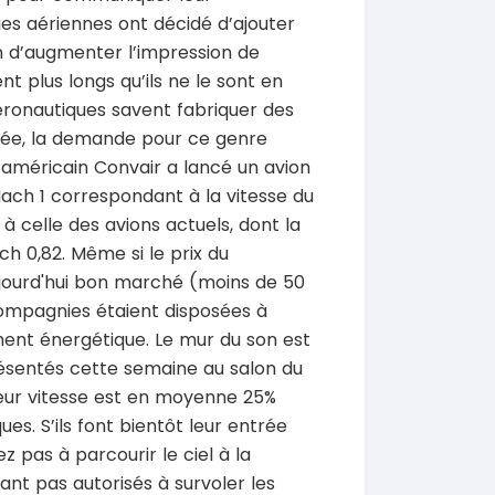
SPÉCIAL
SPÉCIAL
es aériennes ont décidé d’ajouter
 Prado
Chery Rely
NEUF
Rely R8
n d’augmenter l’impression de
2026
1 Km
t plus longs qu’ils ne le sont en
21 500 000
0 Km
FCFA
éronautiques savent fabriquer des
En vente
 000
FCFA
rmée, la demande pour ce genre
r américain Convair a lancé un avion
SPÉCIAL
Ford Ranger
SPÉCIAL
ch 1 correspondant à la vitesse du
Ranger 2.0L
CR-V
à celle des avions actuels, dont la
ring
2020
h 0,82. Même si le prix du
130000 Km
15 500 000
 Km
FCFA
jourd'hui bon marché (moins de 50
En vente
 000
FCFA
compagnies étaient disposées à
ement énergétique. Le mur du son est
SPÉCIAL
Hyundai Santa FE
résentés cette semaine au salon du
SPÉCIAL
Santa FE 2.0
 Prado
leur vitesse est en moyenne 25%
0L
2021
ues. S’ils font bientôt leur entrée
63000 Km
 pas à parcourir le ciel à la
15 000 000
0 Km
FCFA
En vente
 000
ant pas autorisés à survoler les
FCFA