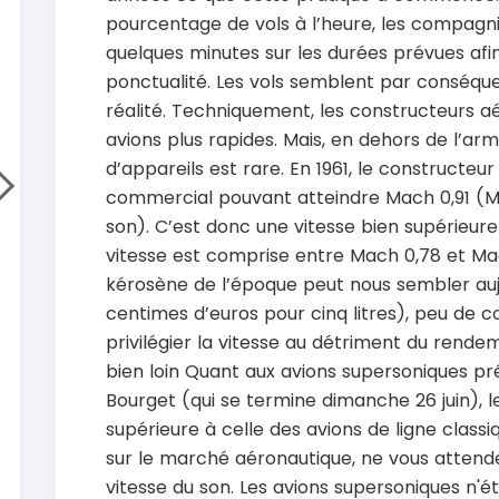
Hilux 2017
pourcentage de vols à l’heure, les compagni
Toyota
Prado 1.6
2017
quelques minutes sur les durées prévues afi
93000 Km
2015
ponctualité. Les vols semblent par conséquen
14 500 000
FCFA
10000
réalité. Techniquement, les constructeurs a
En vente
15 800
avions plus rapides. Mais, en dehors de l’a
En vente
d’appareils est rare. En 1961, le constructeu
SPÉCIAL
Mitsubishi L200
commercial pouvant atteindre Mach 0,91 (Ma
L200 sportero
Honda 
son). C’est donc une vitesse bien supérieure 
CR-V Tou
2021
vitesse est comprise entre Mach 0,78 et Mac
76000 Km
2022
18 500 000
FCFA
52000
kérosène de l’époque peut nous sembler au
En vente
18 900
centimes d’euros pour cinq litres), peu de 
En vente
privilégier la vitesse au détriment du rend
SPÉCIAL
KIA Sportage
bien loin Quant aux avions supersoniques p
Sportage x-line
Toyota
Bourget (qui se termine dimanche 26 juin), 
Prado 2.
2024
supérieure à celle des avions de ligne classiq
10000 Km
2016
sur le marché aéronautique, ne vous attendez
22 800 000
FCFA
10000
En vente
16 800
vitesse du son. Les avions supersoniques n'ét