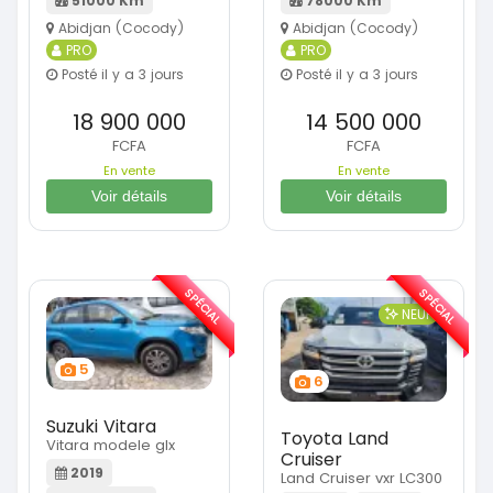
51000 Km
78000 Km
Abidjan (Cocody)
Abidjan (Cocody)
PRO
PRO
Posté il y a 3 jours
Posté il y a 3 jours
18 900 000
14 500 000
FCFA
FCFA
En vente
En vente
Voir détails
Voir détails
SPÉCIAL
SPÉCIAL
NEUF
5
6
Suzuki Vitara
Toyota Land
Vitara modele glx
Cruiser
2019
Land Cruiser vxr LC300