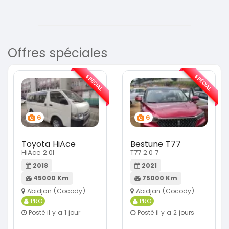
Offres spéciales
SPÉCIAL
SPÉCIAL
6
6
Toyota HiAce
Bestune T77
HiAce 2.0l
T77 2.0 7
2018
2021
45000 Km
75000 Km
Abidjan (Cocody)
Abidjan (Cocody)
PRO
PRO
Posté il y a 1 jour
Posté il y a 2 jours