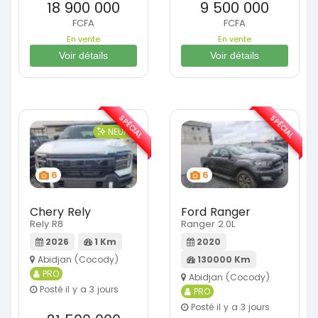
18 900 000
9 500 000
FCFA
FCFA
En vente
En vente
Voir détails
Voir détails
SPÉCIAL
SPÉCIAL
NEUF
6
6
Chery Rely
Ford Ranger
Rely R8
Ranger 2.0L
2026
1 Km
2020
Abidjan (Cocody)
130000 Km
PRO
Abidjan (Cocody)
Posté il y a 3 jours
PRO
Posté il y a 3 jours