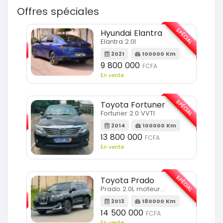
Offres spéciales
SPÉCIAL
SPÉCIAL
Hyundai Elantra
Elantra 2.0l
m
2021
100000 Km
9 800 000
FCFA
En vente
SPÉCIAL
SPÉCIAL
Toyota Fortuner
Fortuner 2.0 VVTI
m
2014
100000 Km
13 800 000
FCFA
En vente
SPÉCIAL
Toyota Prado
SPÉCIAL
Prado 2.0L moteur d4d
2013
180000 Km
14 500 000
FCFA
En vente