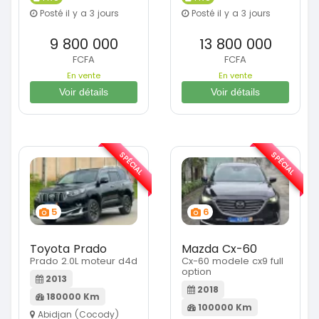
Posté il y a 3 jours
Posté il y a 3 jours
9 800 000
13 800 000
FCFA
FCFA
En vente
En vente
Voir détails
Voir détails
SPÉCIAL
SPÉCIAL
5
6
Toyota Prado
Mazda Cx-60
Prado 2.0L moteur d4d
Cx-60 modele cx9 full
option
2013
2018
180000 Km
100000 Km
Abidjan (Cocody)