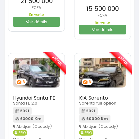
21 500 000
15 500 000
FCFA
En vente
FCFA
Voir détails
En vente
Voir détails
SPÉCIAL
SPÉCIAL
6
6
Hyundai Santa FE
KIA Sorento
Santa FE 2.0
Sorento full option
2021
2021
63000 Km
60000 Km
Abidjan (Cocody)
Abidjan (Cocody)
PRO
PRO