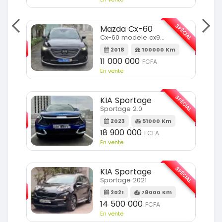
SPÉCIAL
Mazda Cx-60
SPÉCIAL
Cx-60 modele cx9 full option
2018
100000 Km
Km
11 000 000
FCFA
En vente
SPÉCIAL
KIA Sportage
SPÉCIAL
Sportage 2.0
2023
51000 Km
m
18 900 000
FCFA
En vente
SPÉCIAL
KIA Sportage
SPÉCIAL
Sportage 2021
2021
78000 Km
m
14 500 000
FCFA
En vente