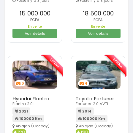
Posté il y a 3 jours
Posté il y a 3 jours
15 000 000
18 500 000
FCFA
FCFA
En vente
En vente
Voir détails
Voir détails
SPÉCIAL
SPÉCIAL
6
4
Hyundai Elantra
Toyota Fortuner
Elantra 2.0l
Fortuner 2.0 VVTI
2021
2014
100000 Km
100000 Km
Abidjan (Cocody)
Abidjan (Cocody)
PRO
PRO