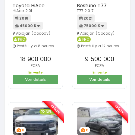
Toyota HiAce
Bestune T77
HiAce 2.0l
T77 2.0 7
2018
2021
45000 Km
75000 Km
Abidjan (Cocody)
Abidjan (Cocody)
PRO
PRO
Posté il y a 8 heures
Posté il y a 12 heures
18 900 000
9 500 000
FCFA
FCFA
En vente
En vente
Voir détails
Voir détails
SPÉCIAL
SPÉCIAL
NEUF
6
6