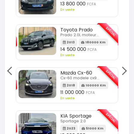
13 800 000
FCFA
En vente
SPÉCIAL
Toyota Prado
SPÉCIAL
Prado 2.0L moteur d4d
2013
180000 Km
14 500 000
FCFA
En vente
SPÉCIAL
Mazda Cx-60
SPÉCIAL
Cx-60 modele cx9 full option
2018
100000 Km
Km
11 000 000
FCFA
En vente
SPÉCIAL
KIA Sportage
SPÉCIAL
Sportage 2.0
2023
51000 Km
m