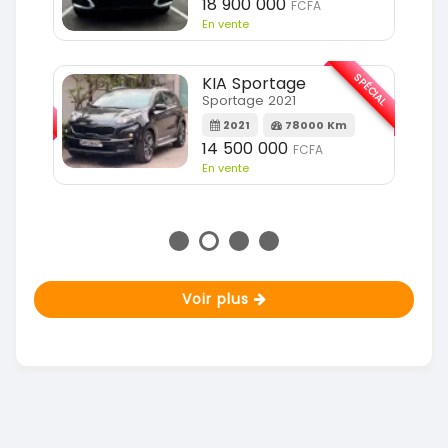
18 900 000
FCFA
En vente
SPÉCIAL
KIA Sportage
SPÉCIAL
Sportage 2021
2021
78000 Km
m
14 500 000
FCFA
En vente
Voir plus