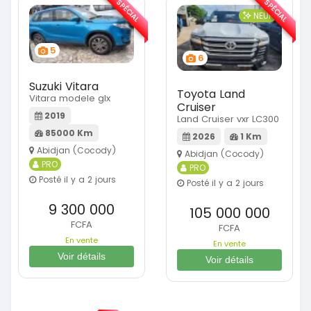
SPÉCIAL
SPÉCIAL
NEUF
5
6
Suzuki Vitara
Toyota Land
Vitara modele glx
Cruiser
2019
Land Cruiser vxr LC300
85000 Km
2026
1 Km
Abidjan (Cocody)
Abidjan (Cocody)
PRO
PRO
Posté il y a 2 jours
Posté il y a 2 jours
9 300 000
105 000 000
FCFA
FCFA
En vente
En vente
Voir détails
Voir détails