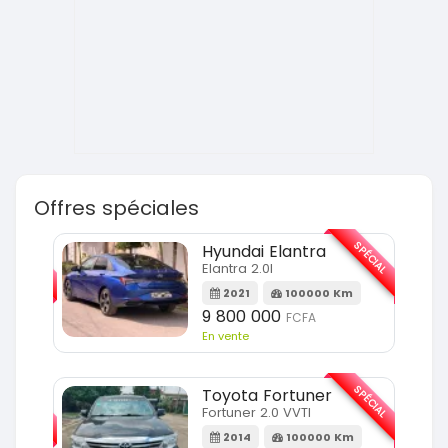
Offres spéciales
SPÉCIAL
SPÉCIAL
Hyundai Elantra
Elantra 2.0l
m
2021
100000 Km
9 800 000
FCFA
En vente
SPÉCIAL
SPÉCIAL
Toyota Fortuner
Fortuner 2.0 VVTI
m
2014
100000 Km