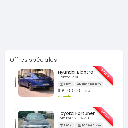
Offres spéciales
SPÉCIAL
SPÉCIAL
Hyundai Elantra
Elantra 2.0l
m
2021
100000 Km
9 800 000
FCFA
En vente
SPÉCIAL
SPÉCIAL
Toyota Fortuner
Fortuner 2.0 VVTI
m
2014
100000 Km