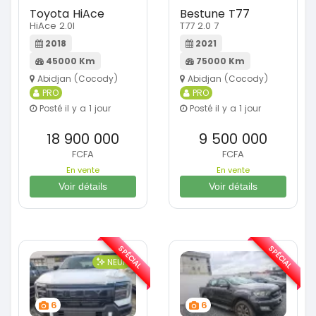
Toyota HiAce
Bestune T77
HiAce 2.0l
T77 2.0 7
2018
2021
45000 Km
75000 Km
Abidjan (Cocody)
Abidjan (Cocody)
PRO
PRO
Posté il y a 1 jour
Posté il y a 1 jour
18 900 000
9 500 000
FCFA
FCFA
En vente
En vente
Voir détails
Voir détails
SPÉCIAL
SPÉCIAL
NEUF
6
6