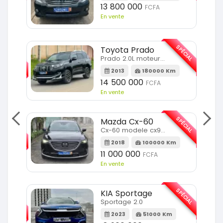
13 800 000
FCFA
En vente
SPÉCIAL
Toyota Prado
SPÉCIAL
Prado 2.0L moteur d4d
2013
180000 Km
14 500 000
FCFA
En vente
SPÉCIAL
Mazda Cx-60
SPÉCIAL
Cx-60 modele cx9 full option
2018
100000 Km
Km
11 000 000
FCFA
En vente
SPÉCIAL
KIA Sportage
SPÉCIAL
Sportage 2.0
2023
51000 Km
m