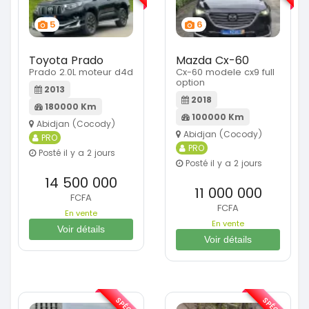
5
6
Toyota Prado
Mazda Cx-60
Prado 2.0L moteur d4d
Cx-60 modele cx9 full
option
2013
2018
180000 Km
100000 Km
Abidjan (Cocody)
Abidjan (Cocody)
PRO
PRO
Posté il y a 2 jours
Posté il y a 2 jours
14 500 000
11 000 000
FCFA
FCFA
En vente
En vente
Voir détails
Voir détails
SPÉCIAL
SPÉCIAL