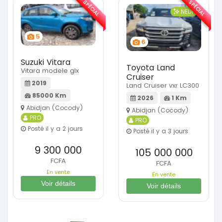
SPÉCIAL
SPÉCIAL
NEUF
5
6
Suzuki Vitara
Toyota Land
Vitara modele glx
Cruiser
2019
Land Cruiser vxr LC300
85000 Km
2026
1 Km
Abidjan (Cocody)
Abidjan (Cocody)
PRO
PRO
Posté il y a 2 jours
Posté il y a 3 jours
9 300 000
105 000 000
FCFA
FCFA
En vente
En vente
Voir détails
Voir détails