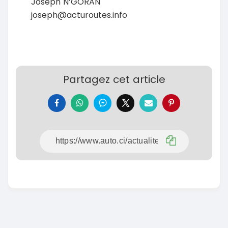
Joseph N’GORAN
joseph@acturoutes.info
Partagez cet article