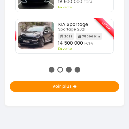
18 900 000
FCFA
En vente
SPÉCIAL
KIA Sportage
SPÉCIAL
Sportage 2021
2021
78000 Km
m
14 500 000
FCFA
En vente
Voir plus