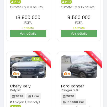
PRO
PRO
Posté il y a 11 heures
Posté il y a 15 heures
18 900 000
9 500 000
FCFA
FCFA
En vente
En vente
Voir détails
Voir détails
SPÉCIAL
SPÉCIAL
NEUF
6
6
Chery Rely
Ford Ranger
Rely R8
Ranger 2.0L
2026
1 Km
2020
Abidjan (Cocody)
130000 Km
PRO