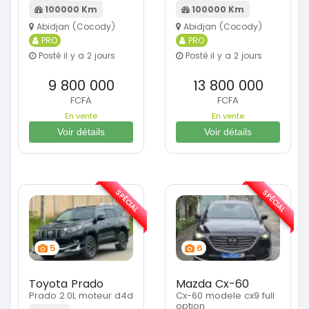
100000 Km
100000 Km
Abidjan (Cocody)
Abidjan (Cocody)
PRO
PRO
Posté il y a 2 jours
Posté il y a 2 jours
9 800 000
13 800 000
FCFA
FCFA
En vente
En vente
Voir détails
Voir détails
SPÉCIAL
SPÉCIAL
5
6
Toyota Prado
Mazda Cx-60
Prado 2.0L moteur d4d
Cx-60 modele cx9 full
option