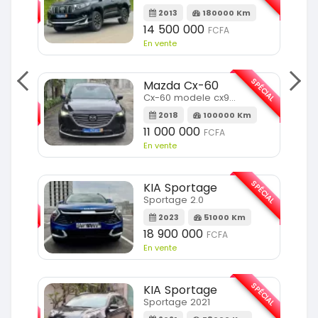
2013
180000 Km
14 500 000
FCFA
En vente
SPÉCIAL
Mazda Cx-60
SPÉCIAL
Cx-60 modele cx9 full option
2018
100000 Km
Km
11 000 000
FCFA
En vente
SPÉCIAL
KIA Sportage
SPÉCIAL
Sportage 2.0
2023
51000 Km
m
18 900 000
FCFA
En vente
SPÉCIAL
KIA Sportage
SPÉCIAL
Sportage 2021