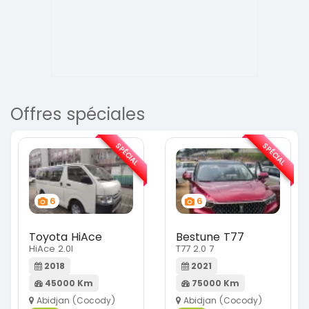
Offres spéciales
SPÉCIAL
SPÉCIAL
6
6
Toyota HiAce
Bestune T77
HiAce 2.0l
T77 2.0 7
2018
2021
45000 Km
75000 Km
Abidjan (Cocody)
Abidjan (Cocody)