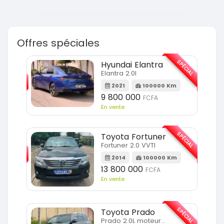
Offres spéciales
SPÉCIAL
SPÉCIAL
Hyundai Elantra
Elantra 2.0l
m
2021
100000 Km
9 800 000
FCFA
En vente
SPÉCIAL
SPÉCIAL
Toyota Fortuner
Fortuner 2.0 VVTI
m
2014
100000 Km
13 800 000
FCFA
En vente
SPÉCIAL
Toyota Prado
SPÉCIAL
Prado 2.0L moteur d4d