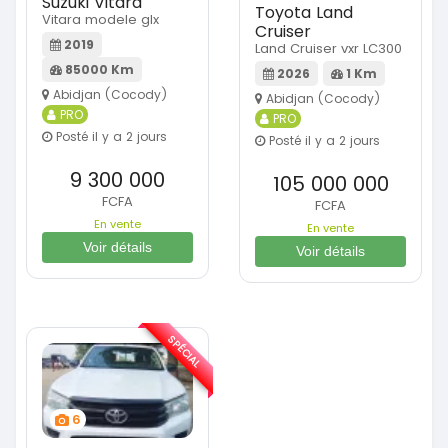
Suzuki Vitara
Toyota Land
Vitara modele glx
Cruiser
2019
Land Cruiser vxr LC300
85000 Km
2026
1 Km
Abidjan (Cocody)
Abidjan (Cocody)
PRO
PRO
Posté il y a 2 jours
Posté il y a 2 jours
9 300 000
105 000 000
FCFA
FCFA
En vente
En vente
Voir détails
Voir détails
SPÉCIAL
6