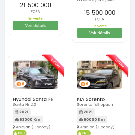
21 500 000
15 500 000
FCFA
En vente
FCFA
Voir détails
En vente
Voir détails
SPÉCIAL
SPÉCIAL
6
6
Hyundai Santa FE
KIA Sorento
Santa FE 2.0
Sorento full option
2021
2021
63000 Km
60000 Km
Abidjan (Cocody)
Abidjan (Cocody)
PRO
PRO