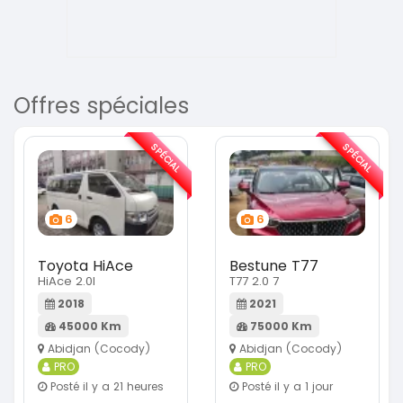
Offres spéciales
SPÉCIAL
SPÉCIAL
6
6
Toyota HiAce
Bestune T77
HiAce 2.0l
T77 2.0 7
2018
2021
45000 Km
75000 Km
Abidjan (Cocody)
Abidjan (Cocody)
PRO
PRO
Posté il y a 21 heures
Posté il y a 1 jour