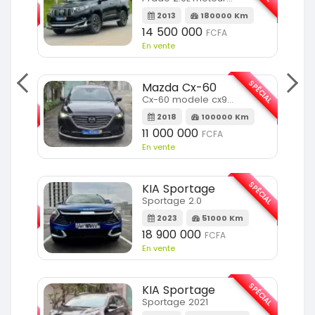
2013
180000 Km
14 500 000
FCFA
En vente
SPÉCIAL
Mazda Cx-60
SPÉCIAL
Cx-60 modele cx9 full option
2018
100000 Km
Km
11 000 000
FCFA
En vente
SPÉCIAL
KIA Sportage
SPÉCIAL
Sportage 2.0
2023
51000 Km
m
18 900 000
FCFA
En vente
SPÉCIAL
KIA Sportage
SPÉCIAL
Sportage 2021