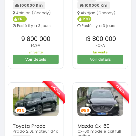
100000 Km
100000 Km
Abidjan (Cocody)
Abidjan (Cocody)
PRO
PRO
Posté il y a 3 jours
Posté il y a 3 jours
9 800 000
13 800 000
FCFA
FCFA
En vente
En vente
Voir détails
Voir détails
SPÉCIAL
SPÉCIAL
5
6
Toyota Prado
Mazda Cx-60
Prado 2.0L moteur d4d
Cx-60 modele cx9 full
option