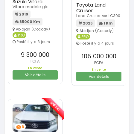
Suzuki Vitara
Toyota Land
Vitara modele glx
Cruiser
2019
Land Cruiser vxr LC300
85000 Km
2026
1 Km
Abidjan (Cocody)
Abidjan (Cocody)
PRO
PRO
Posté il y a 3 jours
Posté il y a 4 jours
9 300 000
105 000 000
FCFA
FCFA
En vente
En vente
Voir détails
Voir détails
SPÉCIAL
6