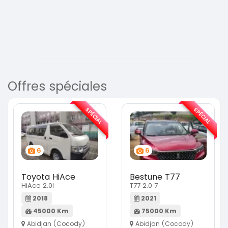
Offres spéciales
SPÉCIAL
SPÉCIAL
6
6
Toyota HiAce
Bestune T77
HiAce 2.0l
T77 2.0 7
2018
2021
45000 Km
75000 Km
Abidjan (Cocody)
Abidjan (Cocody)