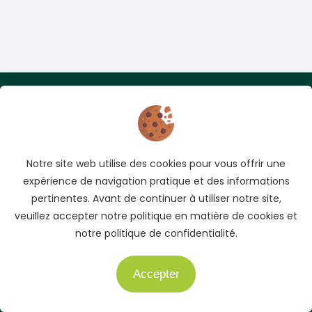
Adresse
Cocody, Abidjan, Côte d'Ivoire
Téléphone
Notre site web utilise des cookies pour vous offrir une
+225 05 04 78 83 83
expérience de navigation pratique et des informations
+225 01 40 51 51 04
pertinentes. Avant de continuer à utiliser notre site,
veuillez accepter notre politique en matière de cookies et
E-mail
notre politique de confidentialité.
info@auto.ci
Accepter
Besoin d'aide ?