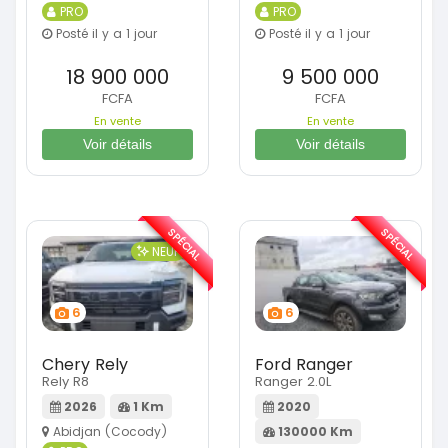
PRO
PRO
Posté il y a 1 jour
Posté il y a 1 jour
18 900 000
9 500 000
FCFA
FCFA
En vente
En vente
Voir détails
Voir détails
SPÉCIAL
SPÉCIAL
NEUF
6
6
Chery Rely
Ford Ranger
Rely R8
Ranger 2.0L
2026
1 Km
2020
Abidjan (Cocody)
130000 Km