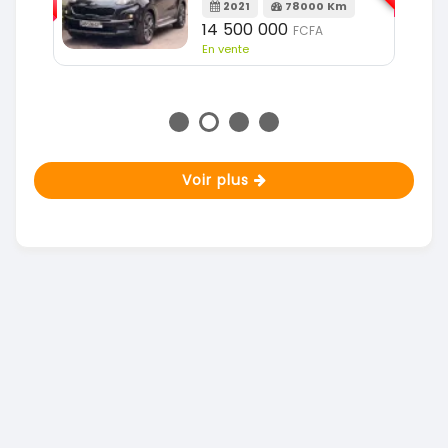
2021
78000 Km
m
14 500 000
FCFA
En vente
Voir plus