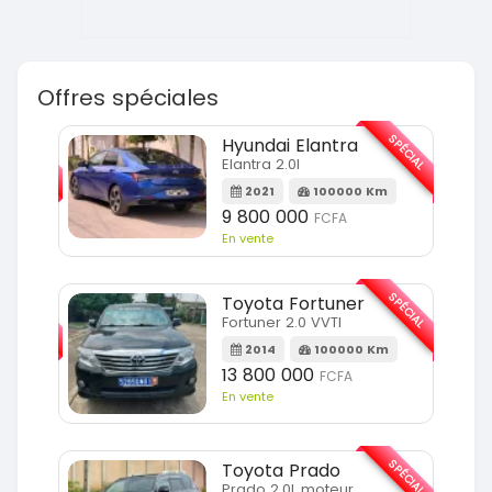
Offres spéciales
SPÉCIAL
SPÉCIAL
Hyundai Elantra
Elantra 2.0l
m
2021
100000 Km
9 800 000
FCFA
En vente
SPÉCIAL
SPÉCIAL
Toyota Fortuner
Fortuner 2.0 VVTI
m
2014
100000 Km
13 800 000
FCFA
En vente
SPÉCIAL
Toyota Prado
SPÉCIAL
Prado 2.0L moteur d4d