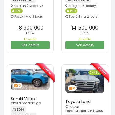
Abidjan (Cocody)
Abidjan (Cocody)
PRO
PRO
Posté il y a 2 jours
Posté il y a 2 jours
18 900 000
14 500 000
FCFA
FCFA
En vente
En vente
Voir détails
Voir détails
SPÉCIAL
SPÉCIAL
NEUF
5
6
Suzuki Vitara
Toyota Land
Vitara modele glx
Cruiser
2019
Land Cruiser vxr LC300