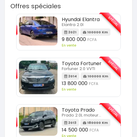
Offres spéciales
SPÉCIAL
SPÉCIAL
Hyundai Elantra
Elantra 2.0l
m
2021
100000 Km
9 800 000
FCFA
En vente
SPÉCIAL
SPÉCIAL
Toyota Fortuner
Fortuner 2.0 VVTI
m
2014
100000 Km
13 800 000
FCFA
En vente
SPÉCIAL
Toyota Prado
SPÉCIAL
Prado 2.0L moteur d4d
2013
180000 Km
14 500 000
FCFA
En vente