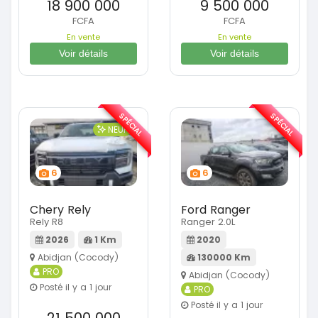
18 900 000
9 500 000
FCFA
FCFA
En vente
En vente
Voir détails
Voir détails
SPÉCIAL
SPÉCIAL
NEUF
6
6
Chery Rely
Ford Ranger
Rely R8
Ranger 2.0L
2026
1 Km
2020
Abidjan (Cocody)
130000 Km
PRO
Abidjan (Cocody)
Posté il y a 1 jour
PRO
Posté il y a 1 jour
21 500 000