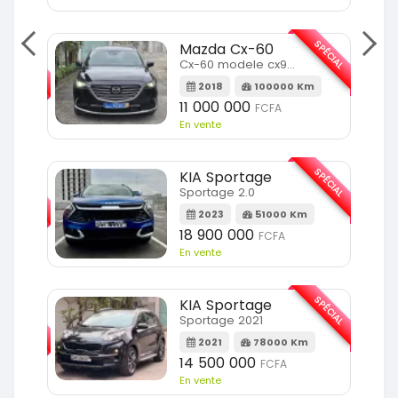
SPÉCIAL
Mazda Cx-60
SPÉCIAL
Cx-60 modele cx9 full option
2018
100000 Km
Km
11 000 000
FCFA
En vente
SPÉCIAL
KIA Sportage
SPÉCIAL
Sportage 2.0
2023
51000 Km
m
18 900 000
FCFA
En vente
SPÉCIAL
KIA Sportage
SPÉCIAL
Sportage 2021
2021
78000 Km
m
14 500 000
FCFA
En vente