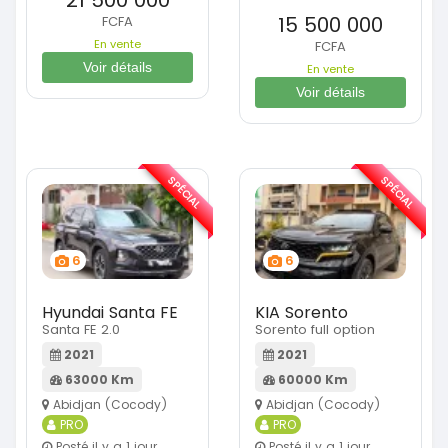
15 500 000
FCFA
En vente
FCFA
Voir détails
En vente
Voir détails
SPÉCIAL
SPÉCIAL
6
6
Hyundai Santa FE
KIA Sorento
Santa FE 2.0
Sorento full option
2021
2021
63000 Km
60000 Km
Abidjan (Cocody)
Abidjan (Cocody)
PRO
PRO
Posté il y a 1 jour
Posté il y a 1 jour