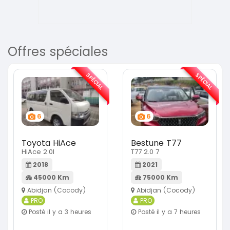
Offres spéciales
SPÉCIAL
SPÉCIAL
6
6
Toyota HiAce
Bestune T77
HiAce 2.0l
T77 2.0 7
2018
2021
45000 Km
75000 Km
Abidjan (Cocody)
Abidjan (Cocody)
PRO
PRO
Posté il y a 3 heures
Posté il y a 7 heures