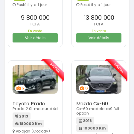
Posté il y a 1 jour
Posté il y a 1 jour
9 800 000
13 800 000
FCFA
FCFA
En vente
En vente
Voir détails
Voir détails
SPÉCIAL
SPÉCIAL
5
6
Toyota Prado
Mazda Cx-60
Prado 2.0L moteur d4d
Cx-60 modele cx9 full
option
2013
2018
180000 Km
100000 Km
Abidjan (Cocody)