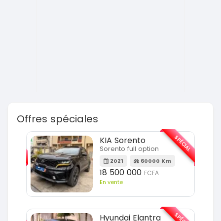
Offres spéciales
SPÉCIAL
SPÉCIAL
KIA Sorento
Sorento full option
m
2021
60000 Km
18 500 000
FCFA
En vente
SPÉCIAL
SPÉCIAL
Hyundai Elantra