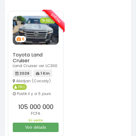
SPÉCIAL
NEUF
6
Toyota Land
Cruiser
Land Cruiser vxr LC300
2026
1 Km
Abidjan (Cocody)
PRO
Posté il y a 5 jours
105 000 000
FCFA
En vente
Voir détails