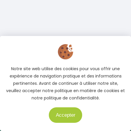
Notre site web utilise des cookies pour vous offrir une
expérience de navigation pratique et des informations
pertinentes. Avant de continuer à utiliser notre site,
Adresse
veuillez accepter notre politique en matière de cookies et
Cocody, Abidjan, Côte d'Ivoire
notre politique de confidentialité.
Téléphone
Accepter
Besoin d'aide ?
+225 05 04 78 83 83
+225 01 40 51 51 04