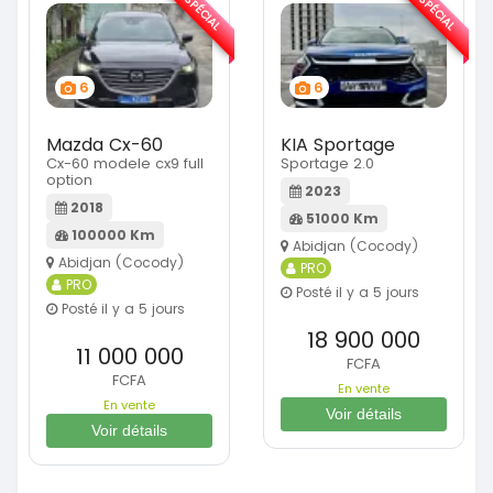
SPÉCIAL
SPÉCIAL
6
6
Mazda Cx-60
KIA Sportage
Cx-60 modele cx9 full
Sportage 2.0
option
2023
2018
51000 Km
100000 Km
Abidjan (Cocody)
Abidjan (Cocody)
PRO
PRO
Posté il y a 5 jours
Posté il y a 5 jours
18 900 000
11 000 000
FCFA
FCFA
En vente
En vente
Voir détails
Voir détails