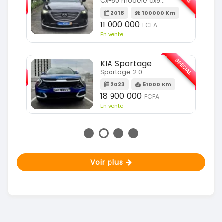
Cx-60 modele cx9 full option
Km
2018
100000 Km
11 000 000
FCFA
En vente
SPÉCIAL
SPÉCIAL
KIA Sportage
Sportage 2.0
m
2023
51000 Km
18 900 000
FCFA
En vente
Voir plus