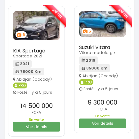
SPÉCIAL
SPÉCIAL
5
6
Suzuki Vitara
KIA Sportage
Vitara modele glx
Sportage 2021
2019
2021
85000 Km
78000 Km
Abidjan (Cocody)
Abidjan (Cocody)
PRO
PRO
Posté il y a 5 jours
Posté il y a 5 jours
9 300 000
14 500 000
FCFA
FCFA
En vente
En vente
Voir détails
Voir détails