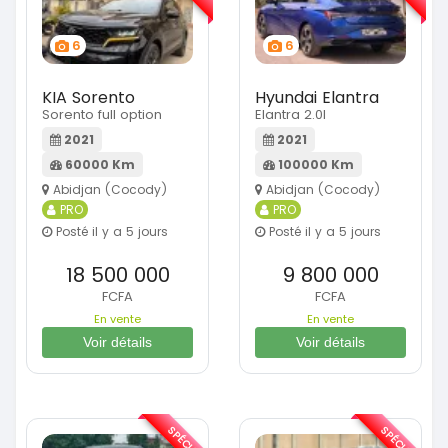
6
6
KIA Sorento
Hyundai Elantra
Sorento full option
Elantra 2.0l
2021
2021
60000 Km
100000 Km
Abidjan (Cocody)
Abidjan (Cocody)
PRO
PRO
Posté il y a 5 jours
Posté il y a 5 jours
18 500 000
9 800 000
FCFA
FCFA
En vente
En vente
Voir détails
Voir détails
SPÉCIAL
SPÉCIAL