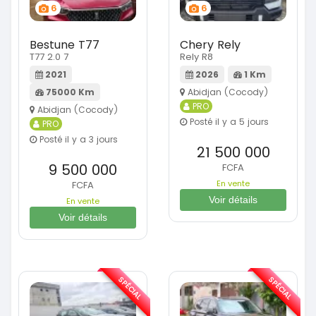
6
6
Bestune T77
Chery Rely
T77 2.0 7
Rely R8
2021
2026
1 Km
75000 Km
Abidjan (Cocody)
PRO
Abidjan (Cocody)
Posté il y a 5 jours
PRO
Posté il y a 3 jours
21 500 000
9 500 000
FCFA
En vente
FCFA
Voir détails
En vente
Voir détails
SPÉCIAL
SPÉCIAL