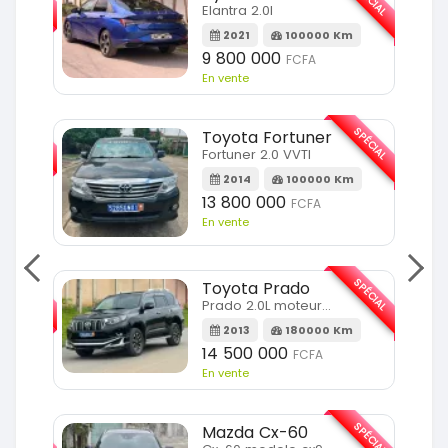
Elantra 2.0l
m
2021
100000 Km
9 800 000
FCFA
En vente
SPÉCIAL
SPÉCIAL
Toyota Fortuner
Fortuner 2.0 VVTI
m
2014
100000 Km
13 800 000
FCFA
En vente
SPÉCIAL
SPÉCIAL
Toyota Prado
Prado 2.0L moteur d4d
2013
180000 Km
14 500 000
FCFA
En vente
SPÉCIAL
SPÉCIAL
Mazda Cx-60