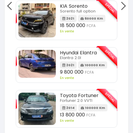
SPÉCIAL
KIA Sorento
SPÉCIAL
Sorento full option
2021
60000 Km
m
18 500 000
FCFA
En vente
SPÉCIAL
SPÉCIAL
Hyundai Elantra
Elantra 2.0l
m
2021
100000 Km
9 800 000
FCFA
En vente
SPÉCIAL
SPÉCIAL
Toyota Fortuner
Fortuner 2.0 VVTI
m
2014
100000 Km
13 800 000
FCFA
En vente