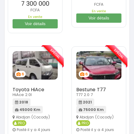
7 300 000
FCFA
FCFA
En vente
En vente
Voir détails
Voir détails
SPÉCIAL
SPÉCIAL
6
6
Toyota HiAce
Bestune T77
HiAce 2.0l
T77 2.0 7
2018
2021
45000 Km
75000 Km
Abidjan (Cocody)
Abidjan (Cocody)
PRO
PRO
Posté il y a 4 jours
Posté il y a 4 jours