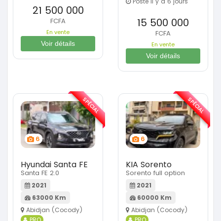
Posté il y a 6 jours
21 500 000
15 500 000
FCFA
En vente
FCFA
Voir détails
En vente
Voir détails
SPÉCIAL
SPÉCIAL
6
6
Hyundai Santa FE
KIA Sorento
Santa FE 2.0
Sorento full option
2021
2021
63000 Km
60000 Km
Abidjan (Cocody)
Abidjan (Cocody)
PRO
PRO