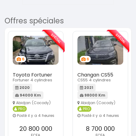
Offres spéciales
SPÉCIAL
SPÉCIAL
6
6
Toyota Fortuner
Changan CS55
Fortuner 4 cylindres
CS55 4 cylindres
2020
2021
94000 Km
98000 Km
Abidjan (Cocody)
Abidjan (Cocody)
PRO
PRO
Posté il y a 4 heures
Posté il y a 4 heures
20 800 000
8 700 000
FCFA
FCFA