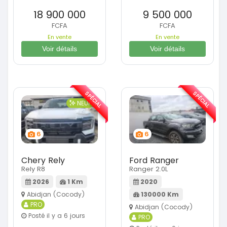
18 900 000
9 500 000
FCFA
FCFA
En vente
En vente
Voir détails
Voir détails
SPÉCIAL
SPÉCIAL
NEUF
6
6
Chery Rely
Ford Ranger
Rely R8
Ranger 2.0L
2026
1 Km
2020
Abidjan (Cocody)
130000 Km
PRO
Abidjan (Cocody)
Posté il y a 6 jours
PRO