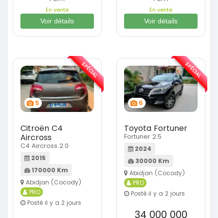
En vente
En vente
Voir détails
Voir détails
SPÉCIAL
SPÉCIAL
5
6
Citroën C4
Toyota Fortuner
Aircross
Fortuner 2.5
C4 Aircross 2.0
2024
2015
30000 Km
170000 Km
Abidjan (Cocody)
Abidjan (Cocody)
PRO
PRO
Posté il y a 2 jours
Posté il y a 2 jours
34 000 000