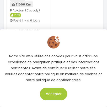
51000 Km
Abidjan (Cocody)
PRO
Posté il y a 6 jours
18 900 000
FCFA
En vente
Voir détails
Notre site web utilise des cookies pour vous offrir une
expérience de navigation pratique et des informations
pertinentes. Avant de continuer à utiliser notre site,
Plus d'Offres spéciales
veuillez accepter notre politique en matière de cookies et
notre politique de confidentialité.
Accepter
Besoin d'aide ?