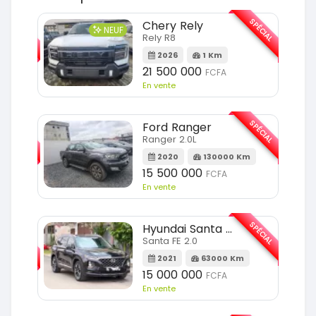
SPÉCIAL
SPÉCIAL
Chery Rely
NEUF
Rely R8
m
2026
1 Km
21 500 000
FCFA
En vente
SPÉCIAL
SPÉCIAL
Ford Ranger
Ranger 2.0L
2020
130000 Km
m
15 500 000
FCFA
En vente
SPÉCIAL
Hyundai Santa FE
SPÉCIAL
Santa FE 2.0
2021
63000 Km
Km
15 000 000
FCFA
En vente