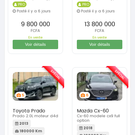
PRO
PRO
Posté il y a 6 jours
Posté il y a 6 jours
9 800 000
13 800 000
FCFA
FCFA
En vente
En vente
Voir détails
Voir détails
SPÉCIAL
SPÉCIAL
5
6
Toyota Prado
Mazda Cx-60
Prado 2.0L moteur d4d
Cx-60 modele cx9 full
option
2013
2018
180000 Km