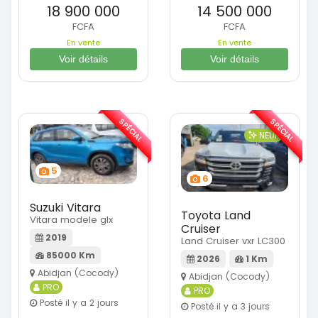
18 900 000
14 500 000
FCFA
FCFA
En vente
En vente
Voir détails
Voir détails
SPÉCIAL
SPÉCIAL
NEUF
5
6
Suzuki Vitara
Toyota Land
Vitara modele glx
Cruiser
2019
Land Cruiser vxr LC300
85000 Km
2026
1 Km
Abidjan (Cocody)
Abidjan (Cocody)
PRO
PRO
Posté il y a 2 jours
Posté il y a 3 jours