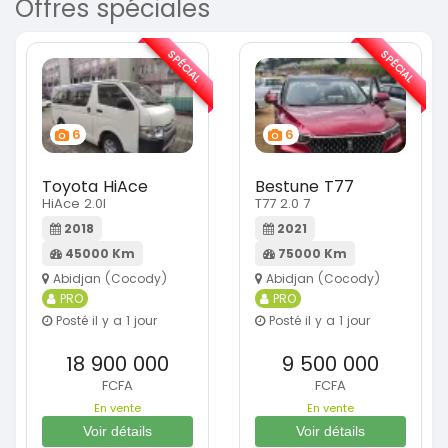
Offres spéciales
SPÉCIAL
SPÉCIAL
6
6
Toyota HiAce
Bestune T77
HiAce 2.0l
T77 2.0 7
2018
2021
45000 Km
75000 Km
Abidjan (Cocody)
Abidjan (Cocody)
PRO
PRO
Posté il y a 1 jour
Posté il y a 1 jour
18 900 000
9 500 000
FCFA
FCFA
En vente
En vente
Voir détails
Voir détails