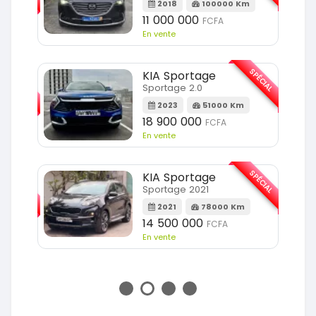
2018
100000 Km
Km
11 000 000
FCFA
En vente
SPÉCIAL
KIA Sportage
SPÉCIAL
Sportage 2.0
2023
51000 Km
m
18 900 000
FCFA
En vente
SPÉCIAL
KIA Sportage
SPÉCIAL
Sportage 2021
2021
78000 Km
m
14 500 000
FCFA
En vente