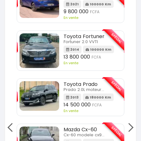
m
2021
100000 Km
9 800 000
FCFA
En vente
SPÉCIAL
SPÉCIAL
Toyota Fortuner
Fortuner 2.0 VVTI
m
2014
100000 Km
13 800 000
FCFA
En vente
SPÉCIAL
Toyota Prado
SPÉCIAL
Prado 2.0L moteur d4d
2013
180000 Km
14 500 000
FCFA
En vente
SPÉCIAL
Mazda Cx-60
SPÉCIAL
Cx-60 modele cx9 full option