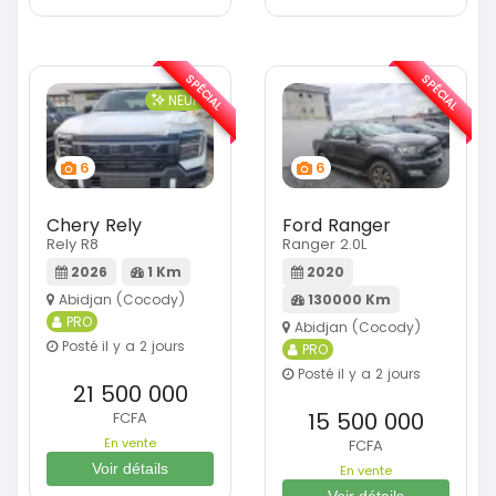
SPÉCIAL
SPÉCIAL
NEUF
6
6
Chery Rely
Ford Ranger
Rely R8
Ranger 2.0L
2026
1 Km
2020
Abidjan (Cocody)
130000 Km
PRO
Abidjan (Cocody)
Posté il y a 2 jours
PRO
Posté il y a 2 jours
21 500 000
15 500 000
FCFA
En vente
FCFA
Voir détails
En vente
Voir détails