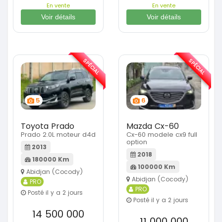
En vente
En vente
Voir détails
Voir détails
SPÉCIAL
SPÉCIAL
5
6
Toyota Prado
Mazda Cx-60
Prado 2.0L moteur d4d
Cx-60 modele cx9 full
option
2013
2018
180000 Km
100000 Km
Abidjan (Cocody)
Abidjan (Cocody)
PRO
PRO
Posté il y a 2 jours
Posté il y a 2 jours
14 500 000
11 000 000