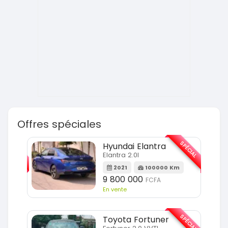
Offres spéciales
SPÉCIAL
SPÉCIAL
Hyundai Elantra
Elantra 2.0l
m
2021
100000 Km
9 800 000
FCFA
En vente
SPÉCIAL
SPÉCIAL
Toyota Fortuner