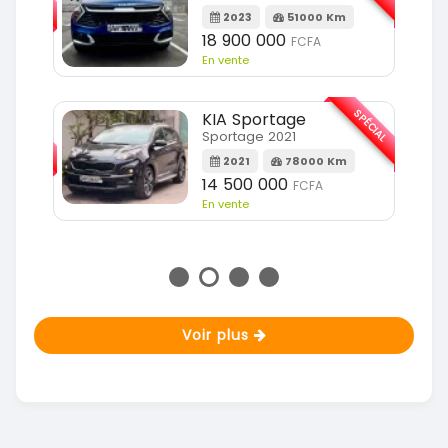
2023
51000 Km
m
18 900 000
FCFA
En vente
SPÉCIAL
KIA Sportage
SPÉCIAL
Sportage 2021
2021
78000 Km
m
14 500 000
FCFA
En vente
Voir plus