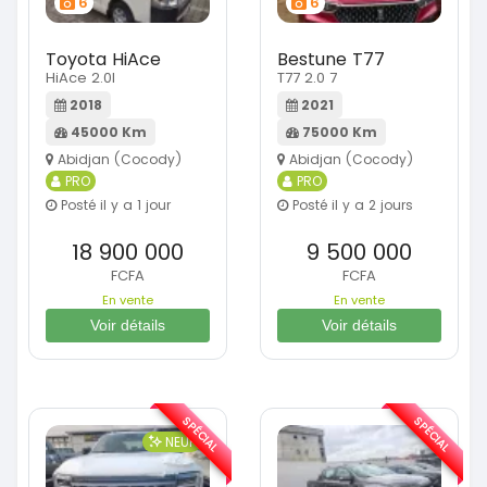
6
6
Toyota HiAce
Bestune T77
HiAce 2.0l
T77 2.0 7
2018
2021
45000 Km
75000 Km
Abidjan (Cocody)
Abidjan (Cocody)
PRO
PRO
Posté il y a 1 jour
Posté il y a 2 jours
18 900 000
9 500 000
FCFA
FCFA
En vente
En vente
Voir détails
Voir détails
SPÉCIAL
SPÉCIAL
NEUF