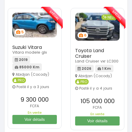
SPÉCIAL
SPÉCIAL
NEUF
5
6
Suzuki Vitara
Toyota Land
Vitara modele glx
Cruiser
2019
Land Cruiser vxr LC300
85000 Km
2026
1 Km
Abidjan (Cocody)
Abidjan (Cocody)
PRO
PRO
Posté il y a 3 jours
Posté il y a 4 jours
9 300 000
105 000 000
FCFA
FCFA
En vente
En vente
Voir détails
Voir détails