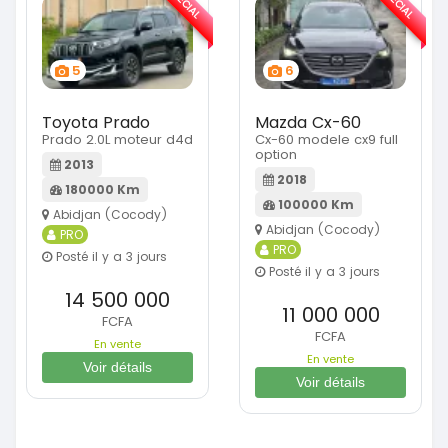
SPÉCIAL
SPÉCIAL
5
6
Toyota Prado
Mazda Cx-60
Prado 2.0L moteur d4d
Cx-60 modele cx9 full
option
2013
2018
180000 Km
100000 Km
Abidjan (Cocody)
Abidjan (Cocody)
PRO
PRO
Posté il y a 3 jours
Posté il y a 3 jours
14 500 000
11 000 000
FCFA
FCFA
En vente
En vente
Voir détails
Voir détails