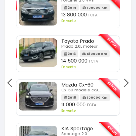
Fortuner 2.0 VVTI
m
2014
100000 Km
13 800 000
FCFA
En vente
SPÉCIAL
Toyota Prado
SPÉCIAL
Prado 2.0L moteur d4d
2013
180000 Km
14 500 000
FCFA
En vente
SPÉCIAL
Mazda Cx-60
SPÉCIAL
Cx-60 modele cx9 full option
2018
100000 Km
Km
11 000 000
FCFA
En vente
SPÉCIAL
KIA Sportage
SPÉCIAL
Sportage 2.0