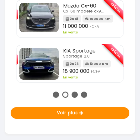
SPÉCIAL
SPÉCIAL
Mazda Cx-60
Cx-60 modele cx9 full option
Km
2018
100000 Km
11 000 000
FCFA
En vente
SPÉCIAL
SPÉCIAL
KIA Sportage
Sportage 2.0
m
2023
51000 Km
18 900 000
FCFA
En vente
Voir plus