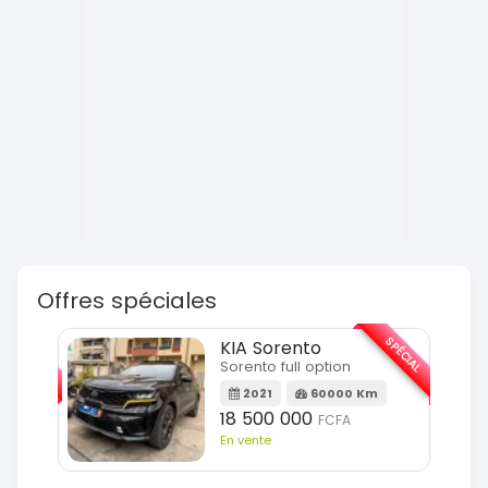
Offres spéciales
SPÉCIAL
SPÉCIAL
KIA Sorento
Sorento full option
m
2021
60000 Km
18 500 000
FCFA
En vente