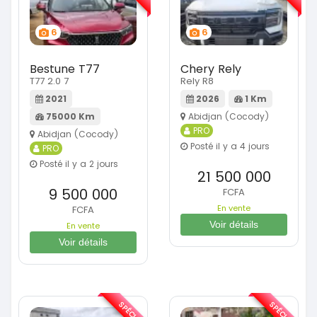
6
6
Bestune T77
Chery Rely
T77 2.0 7
Rely R8
2021
2026
1 Km
75000 Km
Abidjan (Cocody)
PRO
Abidjan (Cocody)
Posté il y a 4 jours
PRO
Posté il y a 2 jours
21 500 000
9 500 000
FCFA
En vente
FCFA
Voir détails
En vente
Voir détails
SPÉCIAL
SPÉCIAL