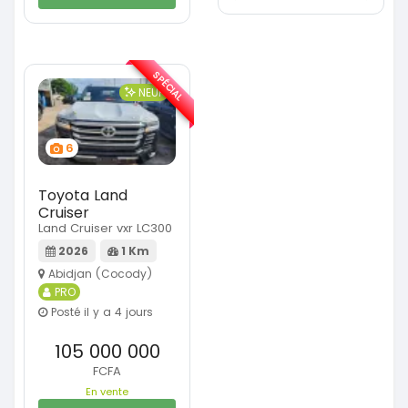
SPÉCIAL
NEUF
6
Toyota Land
Cruiser
Land Cruiser vxr LC300
2026
1 Km
Abidjan (Cocody)
PRO
Posté il y a 4 jours
105 000 000
FCFA
En vente