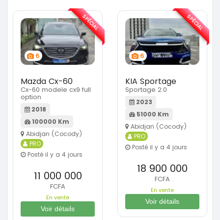
SPÉCIAL
SPÉCIAL
6
6
Mazda Cx-60
KIA Sportage
Cx-60 modele cx9 full
Sportage 2.0
option
2023
2018
51000 Km
100000 Km
Abidjan (Cocody)
Abidjan (Cocody)
PRO
PRO
Posté il y a 4 jours
Posté il y a 4 jours
18 900 000
11 000 000
FCFA
FCFA
En vente
En vente
Voir détails
Voir détails