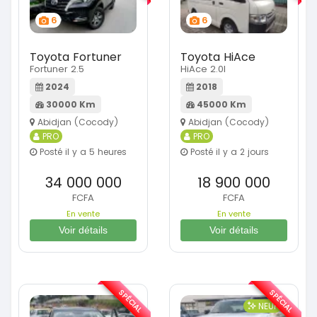
6
6
Toyota Fortuner
Toyota HiAce
Fortuner 2.5
HiAce 2.0l
2024
2018
30000 Km
45000 Km
Abidjan (Cocody)
Abidjan (Cocody)
PRO
PRO
Posté il y a 5 heures
Posté il y a 2 jours
34 000 000
18 900 000
FCFA
FCFA
En vente
En vente
Voir détails
Voir détails
SPÉCIAL
SPÉCIAL
NEUF