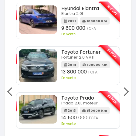
SPÉCIAL
SPÉCIAL
Hyundai Elantra
Elantra 2.0l
m
2021
100000 Km
9 800 000
FCFA
En vente
SPÉCIAL
SPÉCIAL
Toyota Fortuner
Fortuner 2.0 VVTI
m
2014
100000 Km
13 800 000
FCFA
En vente
SPÉCIAL
SPÉCIAL
Toyota Prado
Prado 2.0L moteur d4d
2013
180000 Km
14 500 000
FCFA
En vente