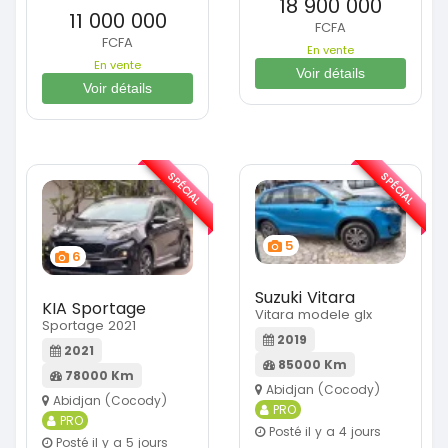
18 900 000
11 000 000
FCFA
FCFA
En vente
En vente
Voir détails
Voir détails
SPÉCIAL
SPÉCIAL
5
6
Suzuki Vitara
KIA Sportage
Vitara modele glx
Sportage 2021
2019
2021
85000 Km
78000 Km
Abidjan (Cocody)
Abidjan (Cocody)
PRO
PRO
Posté il y a 4 jours
Posté il y a 5 jours