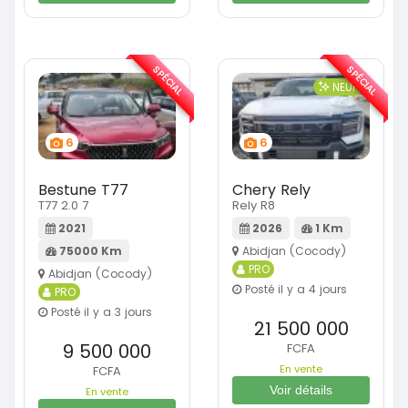
SPÉCIAL
SPÉCIAL
NEUF
6
6
Bestune T77
Chery Rely
T77 2.0 7
Rely R8
2021
2026
1 Km
75000 Km
Abidjan (Cocody)
PRO
Abidjan (Cocody)
Posté il y a 4 jours
PRO
Posté il y a 3 jours
21 500 000
9 500 000
FCFA
En vente
FCFA
Voir détails
En vente