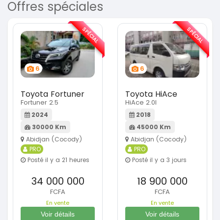
Offres spéciales
SPÉCIAL
SPÉCIAL
6
6
Toyota Fortuner
Toyota HiAce
Fortuner 2.5
HiAce 2.0l
2024
2018
30000 Km
45000 Km
Abidjan (Cocody)
Abidjan (Cocody)
PRO
PRO
Posté il y a 21 heures
Posté il y a 3 jours
34 000 000
18 900 000
FCFA
FCFA
En vente
En vente
Voir détails
Voir détails