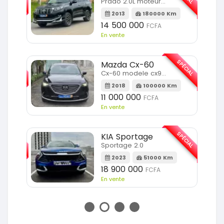
Prado 2.0L moteur d4d
2013
180000 Km
14 500 000
FCFA
En vente
SPÉCIAL
SPÉCIAL
Mazda Cx-60
Cx-60 modele cx9 full option
Km
2018
100000 Km
11 000 000
FCFA
En vente
SPÉCIAL
SPÉCIAL
KIA Sportage
Sportage 2.0
m
2023
51000 Km
18 900 000
FCFA
En vente