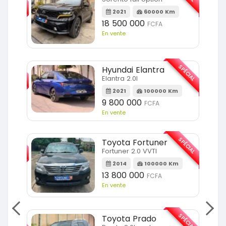
m
2021
60000 Km
18 500 000
FCFA
En vente
SPÉCIAL
SPÉCIAL
Hyundai Elantra
Elantra 2.0l
m
2021
100000 Km
9 800 000
FCFA
En vente
SPÉCIAL
SPÉCIAL
Toyota Fortuner
Fortuner 2.0 VVTI
m
2014
100000 Km
13 800 000
FCFA
En vente
SPÉCIAL
SPÉCIAL
Toyota Prado