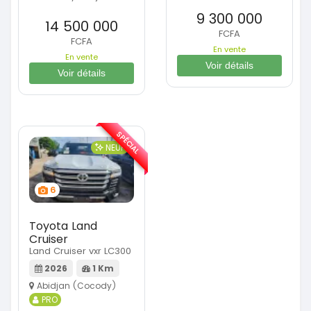
9 300 000
14 500 000
FCFA
FCFA
En vente
En vente
Voir détails
Voir détails
SPÉCIAL
NEUF
6
Toyota Land
Cruiser
Land Cruiser vxr LC300
2026
1 Km
Abidjan (Cocody)
PRO