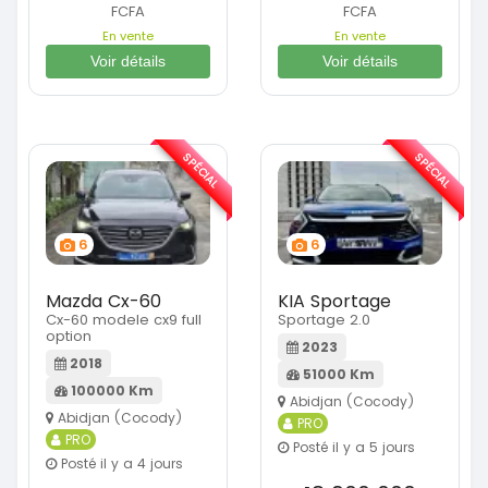
FCFA
FCFA
En vente
En vente
Voir détails
Voir détails
SPÉCIAL
SPÉCIAL
6
6
Mazda Cx-60
KIA Sportage
Cx-60 modele cx9 full
Sportage 2.0
option
2023
2018
51000 Km
100000 Km
Abidjan (Cocody)
Abidjan (Cocody)
PRO
PRO
Posté il y a 5 jours
Posté il y a 4 jours