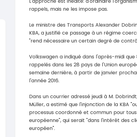
L'approche est inédite: d'ordinaire l'organi
rappels, mais ne les impose pas.
Le ministre des Transports Alexander Dobrin
KBA, a justifié ce passage à un régime coerci
"rend nécessaire un certain degré de contrôl
SPÉCIAL
Suzuki Vitara
Vitara modele glx
Volkswagen a indiqué dans l'après-midi que 8
2019
2020
rappelés dans les 28 pays de l'Union euro
85000 Km
6000
9 300 000
37 000
semaine dernière, à partir de janvier prochai
FCFA
En vente
En vente
l'année 2016.
SPÉCIAL
Toyota Land Cruiser
NEUF
Dans un courrier adressé jeudi à M. Dobrind
Land Cruiser vxr LC300
Pajero 2
Müller, a estimé que l'injonction de la KBA "ou
2026
1 Km
2012
processus coordonné et commun pour tous 
105 000 000
FCFA
12900
européenne", qui serait "dans l'intérêt des cl
En vente
7 800 
européen".
En vente
SPÉCIAL
Toyota Hilux