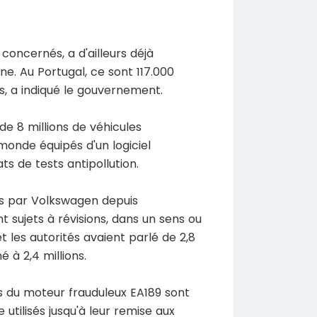
SPÉCIAL
SPÉCIAL
 Prado
Chery Rely
NEUF
6
Rely R8
2026
1 Km
 concernés, a d'ailleurs déjà
21 500 000
00 Km
FCFA
ne. Au Portugal, ce sont 117.000
En vente
 000
FCFA
s, a indiqué le gouvernement.
SPÉCIAL
Ford Ranger
SPÉCIAL
de 8 millions de véhicules
Ranger 2.0L
 CR-V
uring
 monde équipés d'un logiciel
2020
130000 Km
s de tests antipollution.
15 500 000
0 Km
FCFA
En vente
 000
FCFA
es par Volkswagen depuis
t sujets à révisions, dans un sens ou
SPÉCIAL
Hyundai Santa FE
t les autorités avaient parlé de 2,8
SPÉCIAL
Santa FE 2.0
 Prado
é à 2,4 millions.
0L
2021
63000 Km
15 000 000
s du moteur frauduleux EA189 sont
00 Km
FCFA
En vente
 000
utilisés jusqu'à leur remise aux
FCFA