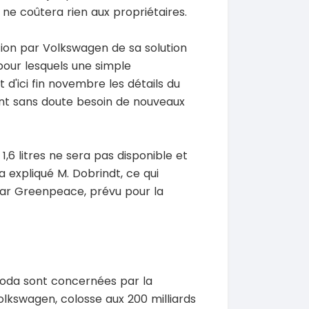
ne coûtera rien aux propriétaires.
SPÉCIAL
KIA Sorento
SPÉCIAL
Sorento full option
 CX-5
ation par Volkswagen de sa solution
 sport
2021
 pour lesquels une simple
60000 Km
t d'ici fin novembre les détails du
18 500 000
00 Km
FCFA
uront sans doute besoin de nouveaux
En vente
000
FCFA
1,6 litres ne sera pas disponible et
a expliqué M. Dobrindt, ce qui
 par Greenpeace, prévu pour la
koda sont concernées par la
 Volkswagen, colosse aux 200 milliards