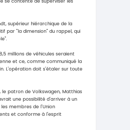
sme se contente de superviser les
dt, supérieur hiérarchique de la
tif par "la dimension" du rappel, qui
e".
SPÉCIAL
SPÉCIAL
Porsche Cayenne
Toyota HiAce
Cayenne moteur v6
HiAce 2.0l
,5 millions de véhicules seraient
2018
péenne et ce, comme communiqué la
0 Km
45000 Km
 000
18 900 000
n. L'opération doit s'étaler sur toute
FCFA
FCFA
En vente
SPÉCIAL
SPÉCIAL
Mitsubishi Pajero
Bestune T77
t, le patron de Volkswagen, Matthias
.0
T77 2.0 7
vrait une possibilité d'arriver à un
2021
les membres de l'Union
0 Km
75000 Km
ients et conforme à l'esprit
000
9 500 000
FCFA
FCFA
En vente