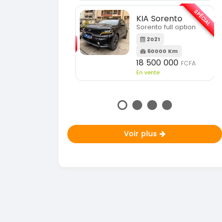
En vente
SPÉCIAL
KIA Sorento
SPÉCIAL
Sorento full option
KIA Sportage
Sportage 2021
2021
60000 Km
2021
18 500 000
FCFA
78000 Km
En vente
14 500 000
FCFA
En vente
Voir plus