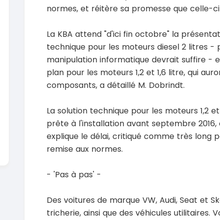
En vente
normes, et réitère sa promesse que celle-ci 
SPÉCIAL
Dacia Dokker
Dokker 1.6
Mazda
La KBA attend "d'ici fin octobre" la présent
CX-5 2.0
2014
technique pour les moteurs diesel 2 litres -
100000 Km
2015
manipulation informatique devrait suffire - e
3 800 000
FCFA
1000
plan pour les moteurs 1,2 et 1,6 litre, qui a
En vente
8 900 
En vente
composants, a détaillé M. Dobrindt.
La solution technique pour les moteurs 1,2 et 
prête à l'installation avant septembre 2016, 
explique le délai, critiqué comme très long
remise aux normes.
- 'Pas à pas' -
Des voitures de marque VW, Audi, Seat et S
tricherie, ainsi que des véhicules utilitaires.