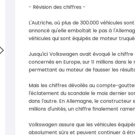
Hilux 2017
Toyota
- Révision des chiffres -
Prado 1.
2017
93000 Km
2015
L'Autriche, où plus de 300.000 véhicules sont
14 500 000
FCFA
1000
annoncé qu'elle emboîtait le pas à l'Allemag
En vente
15 800
véhicules qui sont équipés de moteur truqué
En vente
SPÉCIAL
Mitsubishi L200
Jusqu'ici Volkswagen avait évoqué le chiffre 
L200 sportero
Honda
CR-V To
concernés en Europe, sur 11 millions dans le
2021
76000 Km
2022
permettant au moteur de fausser les résultat
18 500 000
FCFA
5200
En vente
18 900
Mais les chiffres dévoilés au compte-goutt
En vente
l'éclatement du scandale le mois dernier son
SPÉCIAL
KIA Sportage
dans l'autre. En Allemagne, le constructeur e
Sportage x-line
Toyota
millions d'unités, un chiffre finalement ramen
Prado 2.
2024
10000 Km
2016
22 800 000
Volkswagen assure que les véhicules équipé
FCFA
1000
En vente
16 800
absolument sûrs et peuvent continuer à être 