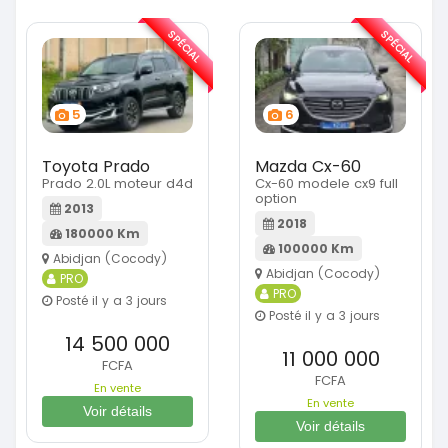
SPÉCIAL
SPÉCIAL
5
6
Toyota Prado
Mazda Cx-60
Prado 2.0L moteur d4d
Cx-60 modele cx9 full
option
2013
2018
180000 Km
100000 Km
Abidjan (Cocody)
Abidjan (Cocody)
PRO
PRO
Posté il y a 3 jours
Posté il y a 3 jours
14 500 000
11 000 000
FCFA
FCFA
En vente
En vente
Voir détails
Voir détails