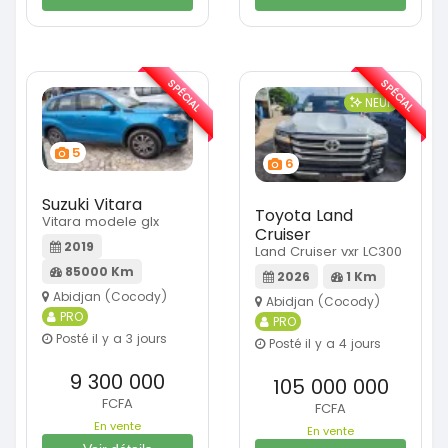
SPÉCIAL
SPÉCIAL
NEUF
5
6
Suzuki Vitara
Toyota Land
Vitara modele glx
Cruiser
2019
Land Cruiser vxr LC300
85000 Km
2026
1 Km
Abidjan (Cocody)
Abidjan (Cocody)
PRO
PRO
Posté il y a 3 jours
Posté il y a 4 jours
9 300 000
105 000 000
FCFA
FCFA
En vente
En vente