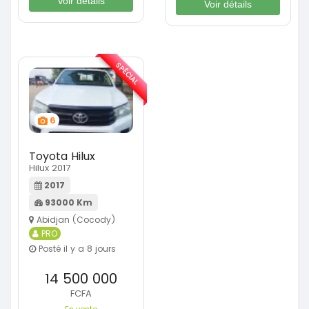
Voir détails
Voir détails
SPÉCIAL
6
Toyota Hilux
Hilux 2017
2017
93000 Km
Abidjan (Cocody)
PRO
Posté il y a 8 jours
14 500 000
FCFA
En vente