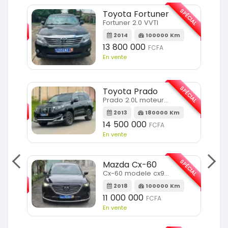
SPÉCIAL
SPÉCIAL
Toyota Fortuner
Fortuner 2.0 VVTI
m
2014
100000 Km
13 800 000
FCFA
En vente
SPÉCIAL
Toyota Prado
SPÉCIAL
Prado 2.0L moteur d4d
2013
180000 Km
14 500 000
FCFA
En vente
SPÉCIAL
Mazda Cx-60
SPÉCIAL
Cx-60 modele cx9 full option
2018
100000 Km
Km
11 000 000
FCFA
En vente