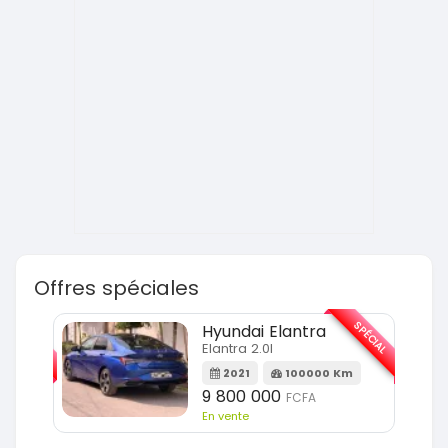
Offres spéciales
SPÉCIAL
SPÉCIAL
Hyundai Elantra
Elantra 2.0l
m
2021
100000 Km
9 800 000
FCFA
En vente