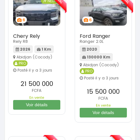
NEUF
6
6
Chery Rely
Ford Ranger
Rely R8
Ranger 2.0L
2026
1 Km
2020
Abidjan (Cocody)
130000 Km
PRO
Abidjan (Cocody)
Posté il y a 3 jours
PRO
Posté il y a 3 jours
21 500 000
15 500 000
FCFA
En vente
FCFA
Voir détails
En vente
Voir détails