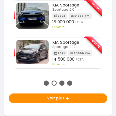
SPÉCIAL
KIA Sportage
SPÉCIAL
Sportage 2.0
2023
51000 Km
m
18 900 000
FCFA
En vente
SPÉCIAL
KIA Sportage
SPÉCIAL
Sportage 2021
2021
78000 Km
m
14 500 000
FCFA
En vente
Voir plus