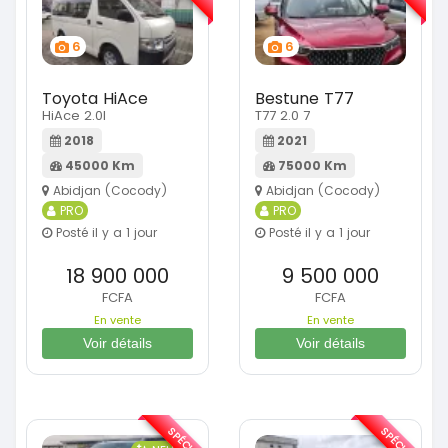
6
6
Toyota HiAce
Bestune T77
HiAce 2.0l
T77 2.0 7
2018
2021
45000 Km
75000 Km
Abidjan (Cocody)
Abidjan (Cocody)
PRO
PRO
Posté il y a 1 jour
Posté il y a 1 jour
18 900 000
9 500 000
FCFA
FCFA
En vente
En vente
Voir détails
Voir détails
SPÉCIAL
SPÉCIAL