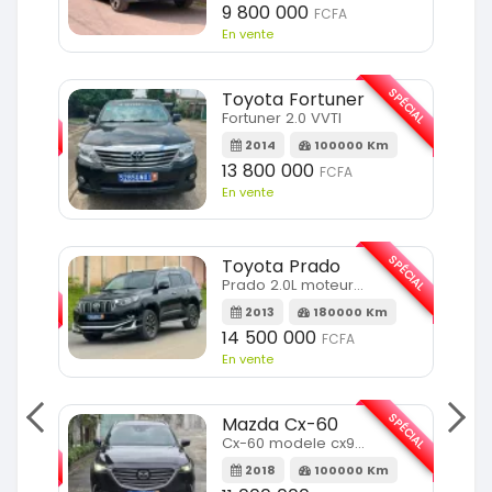
9 800 000
FCFA
En vente
SPÉCIAL
SPÉCIAL
Toyota Fortuner
Fortuner 2.0 VVTI
m
2014
100000 Km
13 800 000
FCFA
En vente
SPÉCIAL
Toyota Prado
SPÉCIAL
Prado 2.0L moteur d4d
2013
180000 Km
14 500 000
FCFA
En vente
SPÉCIAL
Mazda Cx-60
SPÉCIAL
Cx-60 modele cx9 full option
2018
100000 Km
Km