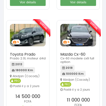
Voir détails
Voir détails
SPÉCIAL
SPÉCIAL
5
6
Toyota Prado
Mazda Cx-60
Prado 2.0L moteur d4d
Cx-60 modele cx9 full
option
2013
2018
180000 Km
100000 Km
Abidjan (Cocody)
Abidjan (Cocody)
PRO
PRO
Posté il y a 2 jours
Posté il y a 2 jours
14 500 000
11 000 000
FCFA
FCFA