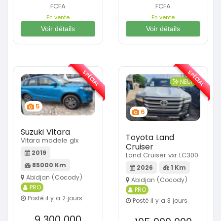
FCFA
FCFA
En vente
En vente
Voir détails
Voir détails
SPÉCIAL
SPÉCIAL
NEUF
5
6
Suzuki Vitara
Toyota Land
Vitara modele glx
Cruiser
2019
Land Cruiser vxr LC300
85000 Km
2026
1 Km
Abidjan (Cocody)
Abidjan (Cocody)
PRO
PRO
Posté il y a 2 jours
Posté il y a 3 jours
9 300 000