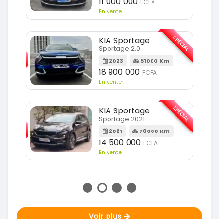
11 000 000
FCFA
En vente
SPÉCIAL
KIA Sportage
SPÉCIAL
Sportage 2.0
2023
51000 Km
m
18 900 000
FCFA
En vente
SPÉCIAL
KIA Sportage
SPÉCIAL
Sportage 2021
2021
78000 Km
m
14 500 000
FCFA
En vente
Voir plus