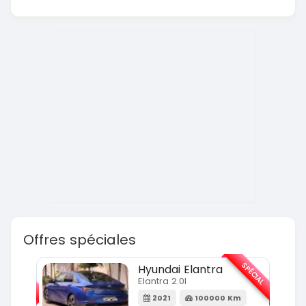
Offres spéciales
SPÉCIAL
SPÉCIAL
Hyundai Elantra
Elantra 2.0l
m
2021
100000 Km