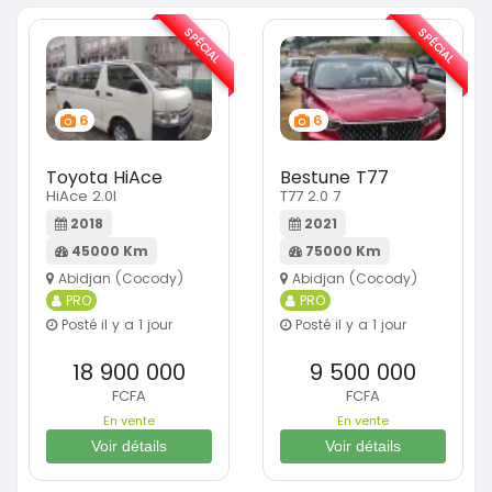
SPÉCIAL
SPÉCIAL
6
6
Toyota HiAce
Bestune T77
HiAce 2.0l
T77 2.0 7
2018
2021
45000 Km
75000 Km
Abidjan (Cocody)
Abidjan (Cocody)
PRO
PRO
Posté il y a 1 jour
Posté il y a 1 jour
18 900 000
9 500 000
FCFA
FCFA
En vente
En vente
Voir détails
Voir détails