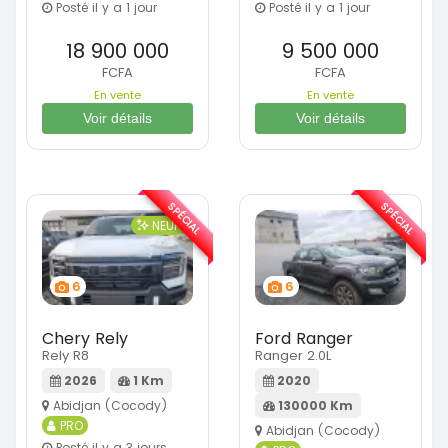
Posté il y a 1 jour
Posté il y a 1 jour
18 900 000
9 500 000
FCFA
FCFA
En vente
En vente
Voir détails
Voir détails
SPÉCIAL
SPÉCIAL
NEUF
6
6
Chery Rely
Ford Ranger
Rely R8
Ranger 2.0L
2026
1 Km
2020
Abidjan (Cocody)
130000 Km
PRO
Abidjan (Cocody)
Posté il y a 3 jours