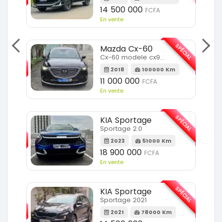
14 500 000
FCFA
En vente
SPÉCIAL
Mazda Cx-60
SPÉCIAL
Cx-60 modele cx9 full option
2018
100000 Km
Km
11 000 000
FCFA
En vente
SPÉCIAL
KIA Sportage
SPÉCIAL
Sportage 2.0
2023
51000 Km
m
18 900 000
FCFA
En vente
SPÉCIAL
KIA Sportage
SPÉCIAL
Sportage 2021
2021
78000 Km
m