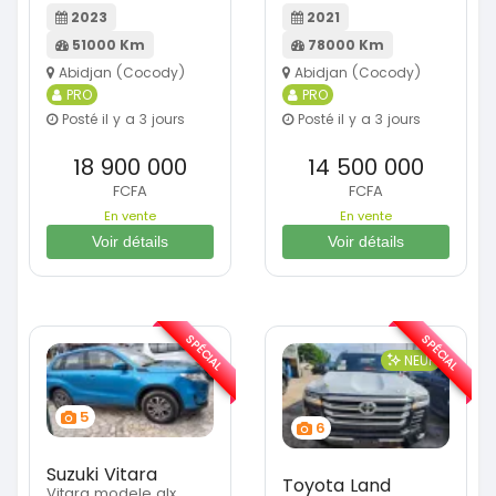
2023
2021
51000 Km
78000 Km
Abidjan (Cocody)
Abidjan (Cocody)
PRO
PRO
Posté il y a 3 jours
Posté il y a 3 jours
18 900 000
14 500 000
FCFA
FCFA
En vente
En vente
Voir détails
Voir détails
SPÉCIAL
SPÉCIAL
NEUF
5
6
Suzuki Vitara
Toyota Land
Vitara modele glx