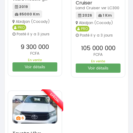
Cruiser
2019
Land Cruiser vxr LC300
85000 Km
2026
1 Km
Abidjan (Cocody)
Abidjan (Cocody)
PRO
PRO
Posté il y a 3 jours
Posté il y a 3 jours
9 300 000
105 000 000
FCFA
FCFA
En vente
En vente
Voir détails
Voir détails
SPÉCIAL
6