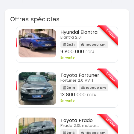
Offres spéciales
SPÉCIAL
SPÉCIAL
Hyundai Elantra
Elantra 2.0l
m
2021
100000 Km
9 800 000
FCFA
En vente
SPÉCIAL
SPÉCIAL
Toyota Fortuner
Fortuner 2.0 VVTI
m
2014
100000 Km
13 800 000
FCFA
En vente
SPÉCIAL
Toyota Prado
SPÉCIAL
Prado 2.0L moteur d4d
2013
180000 Km