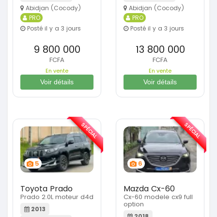
Abidjan (Cocody)
Abidjan (Cocody)
PRO
PRO
Posté il y a 3 jours
Posté il y a 3 jours
9 800 000
13 800 000
FCFA
FCFA
En vente
En vente
Voir détails
Voir détails
SPÉCIAL
SPÉCIAL
5
6
Toyota Prado
Mazda Cx-60
Prado 2.0L moteur d4d
Cx-60 modele cx9 full
option
2013
2018