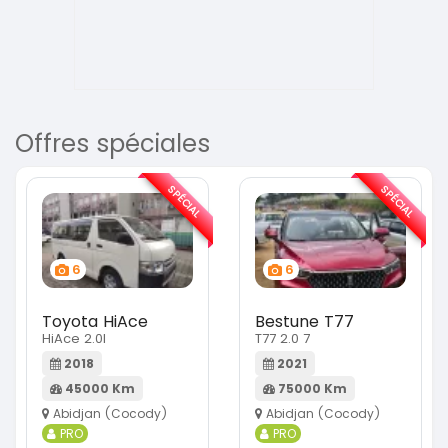
Offres spéciales
SPÉCIAL
SPÉCIAL
6
6
Toyota HiAce
Bestune T77
HiAce 2.0l
T77 2.0 7
2018
2021
45000 Km
75000 Km
Abidjan (Cocody)
Abidjan (Cocody)
PRO
PRO