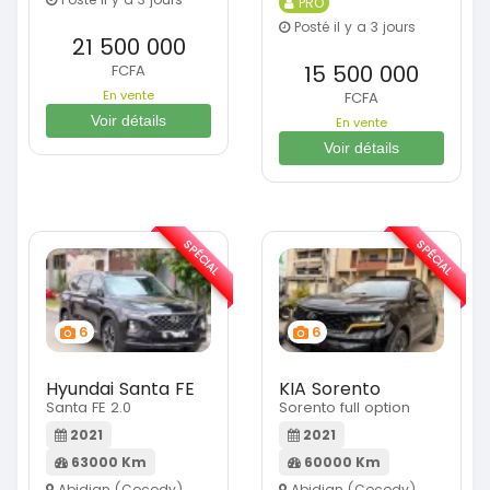
PRO
Posté il y a 3 jours
21 500 000
15 500 000
FCFA
En vente
FCFA
Voir détails
En vente
Voir détails
SPÉCIAL
SPÉCIAL
6
6
Hyundai Santa FE
KIA Sorento
Santa FE 2.0
Sorento full option
2021
2021
63000 Km
60000 Km
Abidjan (Cocody)
Abidjan (Cocody)