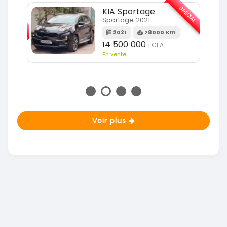
SPÉCIAL
KIA Sportage
SPÉCIAL
Sportage 2021
2021
78000 Km
m
14 500 000
FCFA
En vente
Voir plus