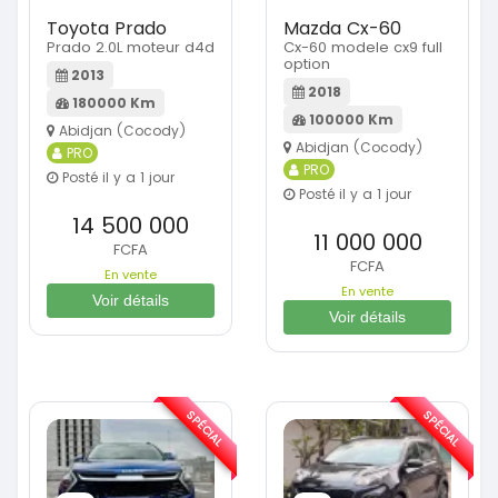
Toyota Prado
Mazda Cx-60
Prado 2.0L moteur d4d
Cx-60 modele cx9 full
option
2013
2018
180000 Km
100000 Km
Abidjan (Cocody)
Abidjan (Cocody)
PRO
PRO
Posté il y a 1 jour
Posté il y a 1 jour
14 500 000
11 000 000
FCFA
FCFA
En vente
En vente
Voir détails
Voir détails
SPÉCIAL
SPÉCIAL