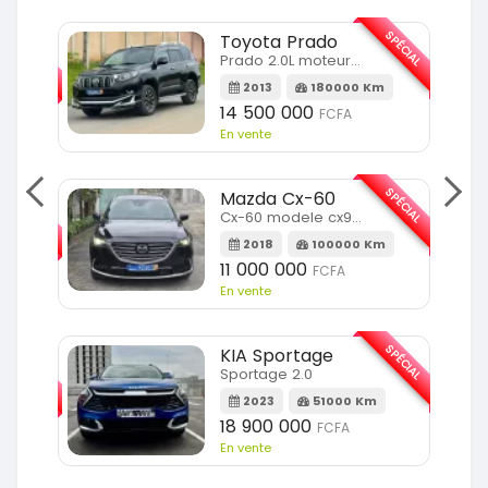
SPÉCIAL
Toyota Prado
SPÉCIAL
Prado 2.0L moteur d4d
2013
180000 Km
14 500 000
FCFA
En vente
SPÉCIAL
Mazda Cx-60
SPÉCIAL
Cx-60 modele cx9 full option
2018
100000 Km
Km
11 000 000
FCFA
En vente
SPÉCIAL
KIA Sportage
SPÉCIAL
Sportage 2.0
2023
51000 Km
m
18 900 000
FCFA
En vente