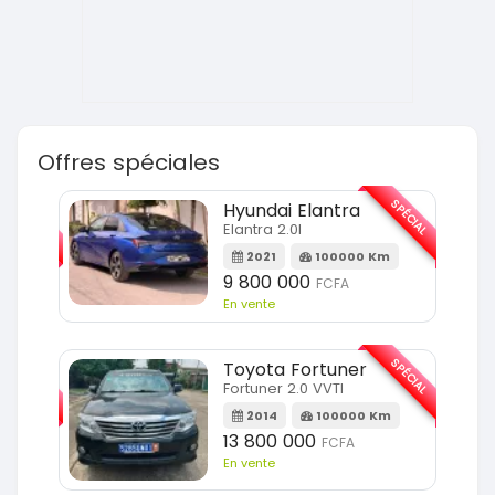
Offres spéciales
SPÉCIAL
SPÉCIAL
Hyundai Elantra
Elantra 2.0l
m
2021
100000 Km
9 800 000
FCFA
En vente
SPÉCIAL
SPÉCIAL
Toyota Fortuner
Fortuner 2.0 VVTI
m
2014
100000 Km
13 800 000
FCFA
En vente