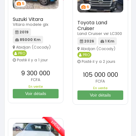
5
6
Suzuki Vitara
Toyota Land
Vitara modele glx
Cruiser
2019
Land Cruiser vxr LC300
85000 Km
2026
1 Km
Abidjan (Cocody)
Abidjan (Cocody)
PRO
PRO
Posté il y a 1 jour
Posté il y a 2 jours
9 300 000
105 000 000
FCFA
FCFA
En vente
En vente
Voir détails
Voir détails
SPÉCIAL