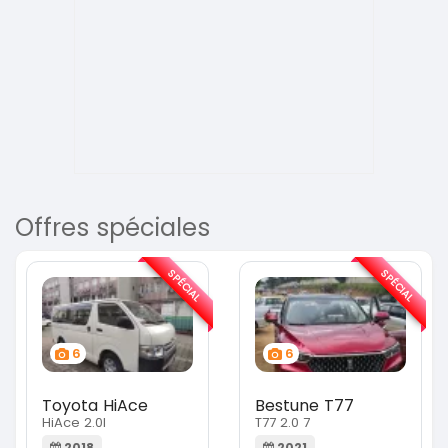
Offres spéciales
SPÉCIAL
SPÉCIAL
6
6
Toyota HiAce
Bestune T77
HiAce 2.0l
T77 2.0 7
2018
2021