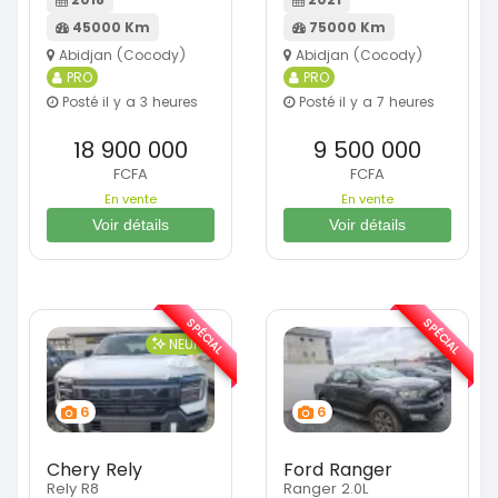
45000 Km
75000 Km
Abidjan (Cocody)
Abidjan (Cocody)
PRO
PRO
Posté il y a 3 heures
Posté il y a 7 heures
18 900 000
9 500 000
FCFA
FCFA
En vente
En vente
Voir détails
Voir détails
SPÉCIAL
SPÉCIAL
NEUF
6
6
Chery Rely
Ford Ranger
Rely R8
Ranger 2.0L