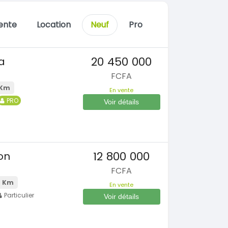
ente
Location
Neuf
Pro
20 450 000
a
FCFA
 Km
En vente
PRO
Voir détails
s
12 800 000
on
FCFA
 Km
En vente
Particulier
Voir détails
s