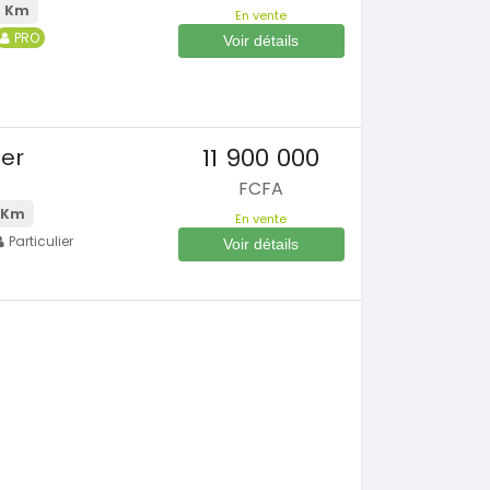
 Km
En vente
PRO
Voir détails
s
11 900 000
ner
FCFA
 Km
En vente
Particulier
Voir détails
s