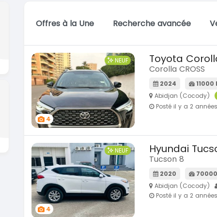
Offres à la Une
Recherche avancée
V
Toyota Coroll
NEUF
Corolla CROSS
2024
11000
Abidjan (Cocody)
Posté il y a 2 année
4
Hyundai Tucs
NEUF
Tucson 8
2020
70000
Abidjan (Cocody)
Posté il y a 2 année
4