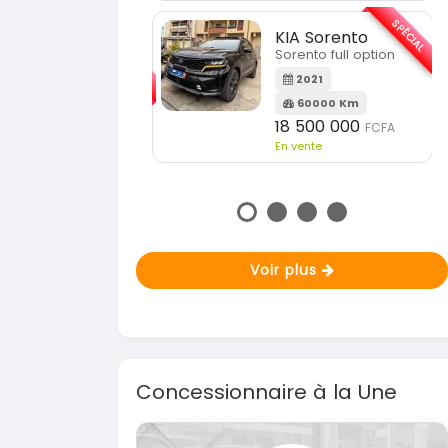
n vente
SPÉCIAL
KIA Sorento
SPÉCIAL
Sorento full option
Mazda CX-5
CX-5 2.0 sport
2021
2015
60000 Km
18 500 000
100000 Km
FCFA
En vente
8 900 000
FCFA
n vente
Voir plus
Concessionnaire à la Une