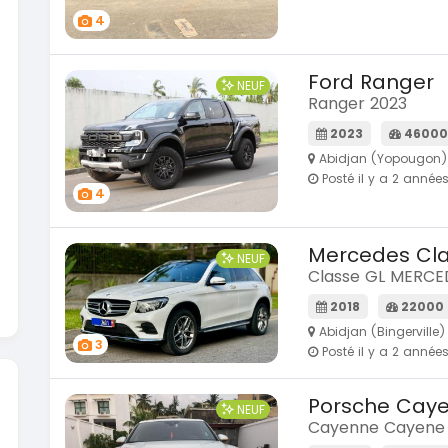
En vente
4
Dacia 
SPÉCIAL
Dokker 1.
KIA Sportage
Ford Ranger
Sportage 2021
2014
NEUF
Ranger 2023
2021
10000
3 800 
78000 Km
2023
46000
En vente
14 500 000
FCFA
Abidjan (Yopougon)
En vente
Posté il y a 2 année
4
Mercedes Cla
NEUF
Classe GL MERCE
2018
22000
Abidjan (Bingerville)
3
Posté il y a 2 année
Porsche Cay
NEUF
Cayenne Cayene