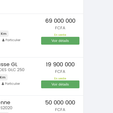
En vente
SPÉCIAL
Dokker
SPÉCIAL
6
Mazda CX-5
69 000 000
CX-5 2.0 sport
0 Km
2015
FCFA
000
FCFA
100000 Km
 Km
En vente
8 900 000
FCFA
Particulier
Voir détails
En vente
s
19 900 000
sse GL
DES GLC 250
FCFA
 Km
En vente
Particulier
Voir détails
s
50 000 000
enne
 S2020
FCFA