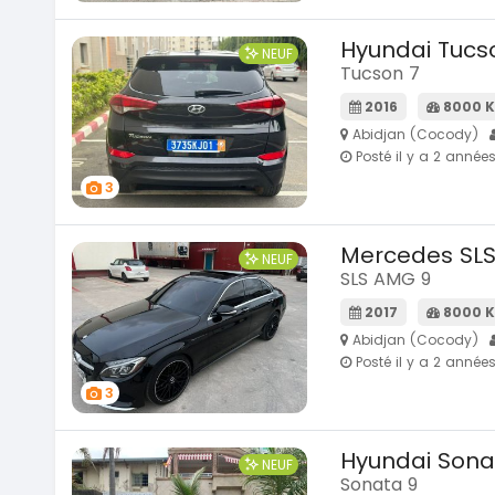
Hyundai Tucs
NEUF
Tucson 7
2016
8000 
Abidjan (Cocody)
Posté il y a 2 année
3
Mercedes SL
NEUF
SLS AMG 9
2017
8000 
Abidjan (Cocody)
Posté il y a 2 année
3
Hyundai Sona
NEUF
Sonata 9