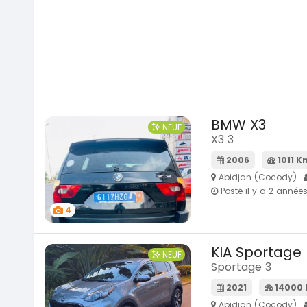
BMW X3
NEUF
X3 3
2006
1011 K
Abidjan (Cocody)
Posté il y a 2 année
4
KIA Sportage
NEUF
Sportage 3
2021
14000
Abidjan (Cocody)