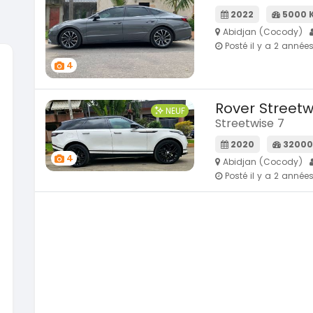
2022
5000 
Abidjan (Cocody)
Posté il y a 2 année
4
SPÉCIAL
Hyundai Elantra
Suzuki 
Rover Streetw
NEUF
Elantra 2.0l
Vitara m
Streetwise 7
2021
2019
2020
32000
100000 Km
8500
4
Abidjan (Cocody)
9 800 000
9 300 
FCFA
Posté il y a 2 année
En vente
En vente
SPÉCIAL
Toyota Fortuner
NEUF
Fortuner 2.0 VVTI
2014
2026
105 00
100000 Km
En vente
13 800 000
FCFA
En vente
Toyota 