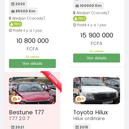
2020
100000 Km
85000 Km
Abidjan (Cocody)
Abidjan (Cocody)
PRO
PRO
Posté il y a 1 jour
Posté il y a 1 jour
15 900 000
10 800 000
FCFA
FCFA
En vente
En vente
Voir détails
Voir détails
SPÉCIAL
6
6
Bestune T77
Toyota Hilux
T77 2.0 7
Hilux ordinaire
2021
2015