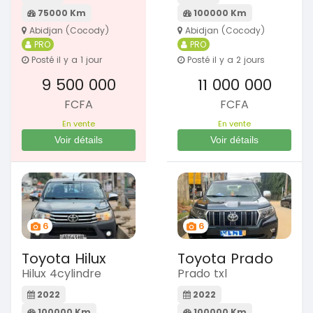
75000 Km
100000 Km
Abidjan (Cocody)
Abidjan (Cocody)
PRO
PRO
Posté il y a 1 jour
Posté il y a 2 jours
9 500 000
11 000 000
FCFA
FCFA
En vente
En vente
Voir détails
Voir détails
6
6
Toyota Hilux
Toyota Prado
Hilux 4cylindre
Prado txl
2022
2022
100000 Km
100000 Km