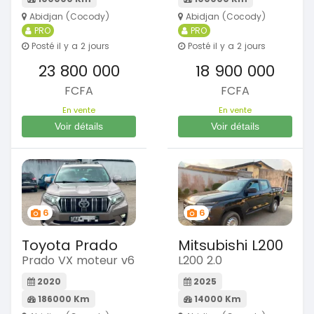
Abidjan (Cocody)
Abidjan (Cocody)
PRO
PRO
Posté il y a 2 jours
Posté il y a 2 jours
23 800 000
18 900 000
FCFA
FCFA
En vente
En vente
Voir détails
Voir détails
6
6
Toyota Prado
Mitsubishi L200
Prado VX moteur v6
L200 2.0
2020
2025
186000 Km
14000 Km