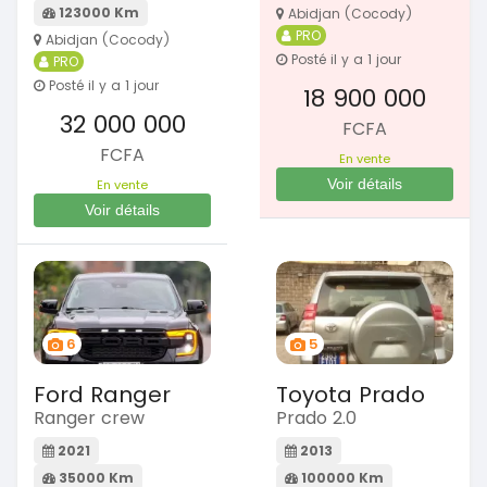
123000 Km
Abidjan (Cocody)
PRO
Abidjan (Cocody)
Posté il y a 1 jour
PRO
Posté il y a 1 jour
18 900 000
32 000 000
FCFA
FCFA
En vente
Voir détails
En vente
Voir détails
6
5
Ford Ranger
Toyota Prado
Ranger crew
Prado 2.0
2021
2013
35000 Km
100000 Km