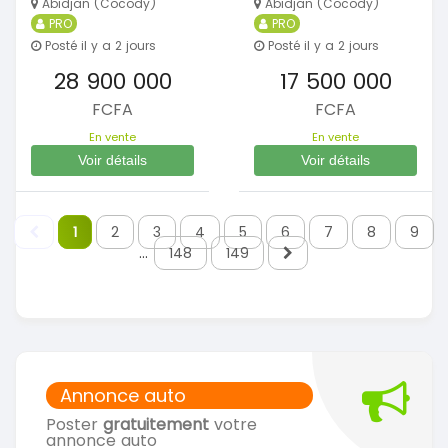
Abidjan (Cocody)
Abidjan (Cocody)
PRO
PRO
Posté il y a 2 jours
Posté il y a 2 jours
28 900 000
17 500 000
FCFA
FCFA
En vente
En vente
Voir détails
Voir détails
1
2
3
4
5
6
7
8
9
...
148
149
Annonce auto
Poster
gratuitement
votre
annonce auto