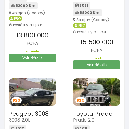
2021
52000 Km
58000 Km
Abidjan (Cocody)
PRO
Abidjan (Cocody)
Posté il y a 1 jour
PRO
Posté il y a 1 jour
13 800 000
15 500 000
FCFA
FCFA
En vente
Voir détails
En vente
Voir détails
6
5
Peugeot 3008
Toyota Prado
3008 2.0L
Prado 2.0
2017
2011