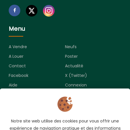
Menu
A Vendre
Neufs
A Louer
Poster
Contact
Actualité
Facebook
X (Twitter)
Aide
Connexion
Newsletter
Notre site web utilise des cookies pour vous offrir une
Souscrivez pour recevoir les meilleures opportunités.
expérience de navigation pratique et des informations