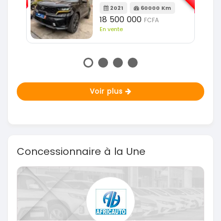
2021
78000 Km
m
14 500 000
FCFA
En vente
Voir plus
Concessionnaire à la Une