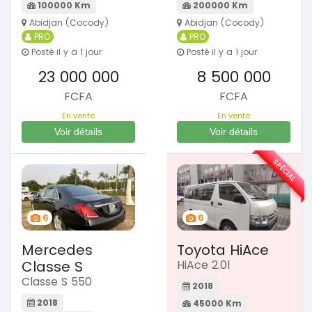
100000 Km
200000 Km
Abidjan (Cocody)
Abidjan (Cocody)
PRO
PRO
Posté il y a 1 jour
Posté il y a 1 jour
23 000 000
8 500 000
FCFA
FCFA
En vente
En vente
Voir détails
Voir détails
SPÉCIAL
6
6
Mercedes
Toyota HiAce
Classe S
HiAce 2.0l
Classe S 550
2018
2018
45000 Km