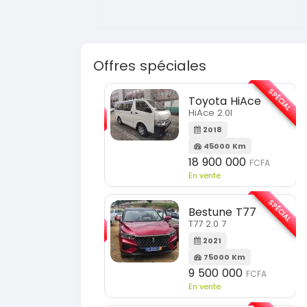
Offres spéciales
SPÉCIAL
Toyota HiAce
Hyunda
HiAce 2.0l
Elantra 2
2018
2021
45000 Km
1000
18 900 000
9 800
FCFA
En vente
En vente
SPÉCIAL
Bestune T77
Toyota
T77 2.0 7
Fortuner
2021
2014
75000 Km
1000
9 500 000
13 800
FCFA
En vente
En vente