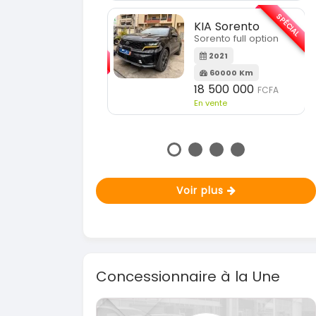
En vente
SPÉCIAL
KIA Sorento
Sorento full option
KIA Sp
Sportag
2021
60000 Km
2021
18 500 000
FCFA
7800
En vente
14 50
En vente
Voir plus
Concessionnaire à la Une