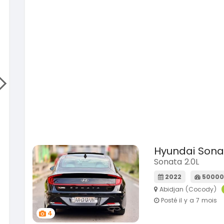
SPÉCIAL
Hilux 2017
 Prado
Prado 2.0L moteur d4d
2017
93000 Km
14 500 000
00 Km
FCFA
En vente
0 000
FCFA
SPÉCIAL
Mitsubishi L200
SPÉCIAL
L200 sportero
 Cx-60
Cx-60 modele cx9 full option
2021
76000 Km
18 500 000
00 Km
FCFA
En vente
 000
FCFA
Hyundai Sona
SPÉCIAL
KIA Sportage
Sonata 2.0L
SPÉCIAL
Sportage x-line
ortage
2022
50000
e 2.0
2024
Abidjan (Cocody)
10000 Km
Posté il y a 7 mois
22 800 000
0 Km
FCFA
4
En vente
 000
FCFA