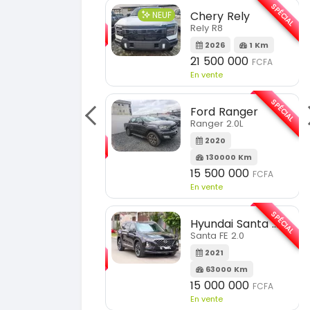
SPÉCIAL
Chery Rely
Toyota
NEUF
Rely R8
2026
1 Km
2013
21 500 000
FCFA
1800
En vente
14 50
En vente
SPÉCIAL
Ford Ranger
Ranger 2.0L
Mazda
2020
130000 Km
2018
15 500 000
FCFA
1000
En vente
11 000
En vente
SPÉCIAL
Hyundai Santa FE
Santa FE 2.0
KIA Sp
Sportag
2021
63000 Km
2023
15 000 000
FCFA
5100
En vente
18 900