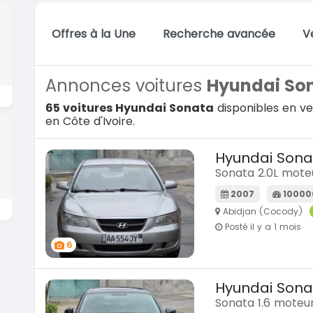
Offres à la Une
Recherche avancée
V
Annonces voitures
Hyundai So
65 voitures Hyundai Sonata
disponibles en ve
en Côte d'Ivoire.
Hyundai Sona
Sonata 2.0L mote
2007
10000
Abidjan (Cocody)
Posté il y a 1 mois
6
Hyundai Sona
Sonata 1.6 moteur