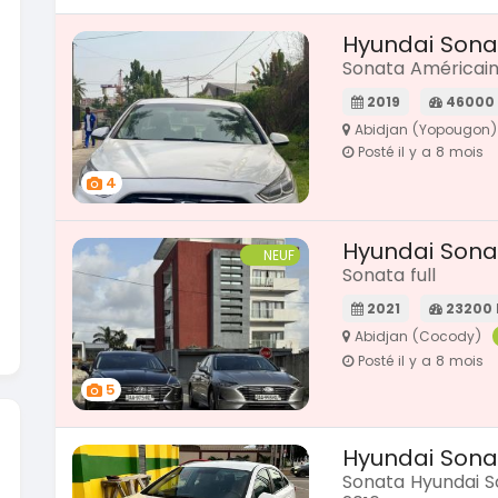
SPÉCIAL
Dacia Dokker
Hyundai Sona
SPÉCIAL
Dokker 1.6
ortage
Sonata Américai
e 2021
2014
2019
46000
100000 Km
Abidjan (Yopougon)
3 800 000
0 Km
FCFA
Posté il y a 8 mois
En vente
0 000
FCFA
4
Hyundai Sona
NEUF
Sonata full
2021
23200
Abidjan (Cocody)
Posté il y a 8 mois
5
Hyundai Sona
Sonata Hyundai 