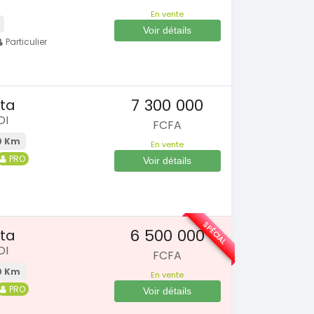
En vente
Voir détails
Particulier
7 300 000
ta
DI
FCFA
0 Km
En vente
PRO
Voir détails
SPÉCIAL
6 500 000
ta
DI
FCFA
0 Km
En vente
PRO
Voir détails