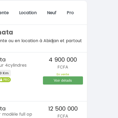
ente
Location
Neuf
Pro
nata
nte ou en location à Abidjan et partout
4 900 000
ta
ur 4cylindres
FCFA
0 Km
En vente
PRO
Voir détails
12 500 000
ta
 modèle full op
FCFA