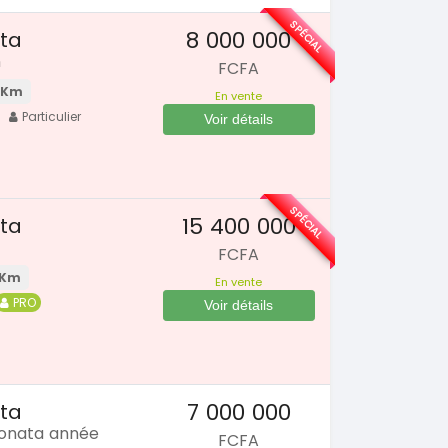
En vente
SPÉCIAL
8 000 000
ta
KIA Sorento
SPÉCIAL
Sorento full opt
n
Mazda CX-5
FCFA
CX-5 2.0 sport
2021
 Km
En vente
2015
60000 Km
Particulier
Voir détails
18 500 000
100000 Km
FC
En vente
8 900 000
FCFA
En vente
SPÉCIAL
15 400 000
ta
FCFA
 Km
En vente
PRO
Voir détails
7 000 000
ta
Sonata année
FCFA