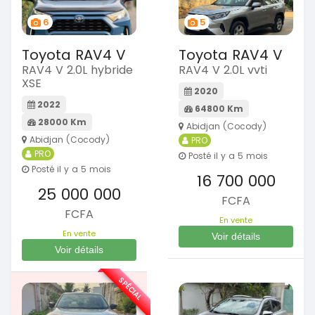
6
5
Toyota RAV4 V
Toyota RAV4 V
RAV4 V 2.0L hybride
RAV4 V 2.0L vvti
XSE
2020
2022
64800 Km
28000 Km
Abidjan (Cocody)
Abidjan (Cocody)
PRO
PRO
Posté il y a 5 mois
Posté il y a 5 mois
16 700 000
25 000 000
FCFA
FCFA
En vente
En vente
Voir détails
Voir détails
SPÉCIAL