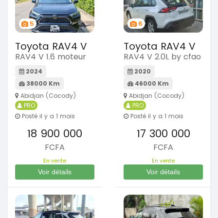
5
6
Toyota RAV4 V
Toyota RAV4 V
RAV4 V 1.6 moteur
RAV4 V 2.0L by cfao
2024
2020
38000 Km
46000 Km
Abidjan (Cocody)
Abidjan (Cocody)
PRO
PRO
Posté il y a 1 mois
Posté il y a 1 mois
18 900 000
17 300 000
FCFA
FCFA
En vente
En vente
Voir détails
Voir détails