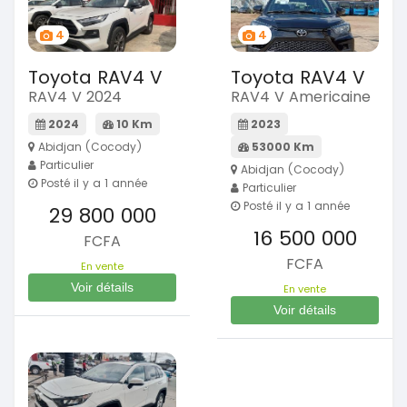
4
4
Toyota RAV4 V
Toyota RAV4 V
RAV4 V 2024
RAV4 V Americaine
2024
10 Km
2023
Abidjan (Cocody)
53000 Km
Particulier
Abidjan (Cocody)
Posté il y a 1 année
Particulier
Posté il y a 1 année
29 800 000
16 500 000
FCFA
FCFA
En vente
Voir détails
En vente
Voir détails