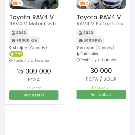
4
2
Toyota RAV4 V
Toyota RAV4 V
RAV4 V Moteur vvti
RAV4 V Full options
2022
2023
70000 Km
5000 Km
Abidjan (Cocody)
Abidjan (Cocody)
PRO
Particulier
Posté il y a 1 année
Posté il y a 1 année
30 000
15 000 000
FCFA / JOUR
FCFA
En location
En vente
Voir détails
Voir détails