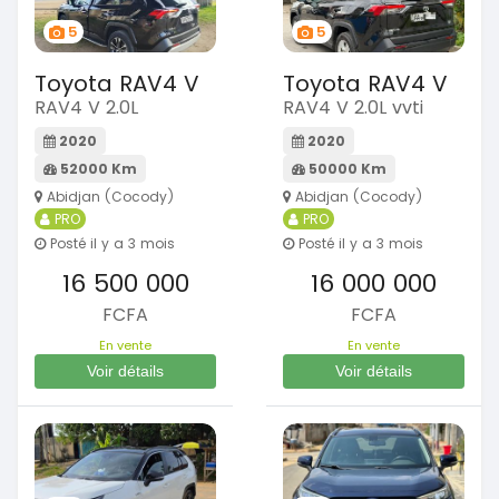
5
5
Toyota RAV4 V
Toyota RAV4 V
RAV4 V 2.0L
RAV4 V 2.0L vvti
2020
2020
52000 Km
50000 Km
Abidjan (Cocody)
Abidjan (Cocody)
PRO
PRO
Posté il y a 3 mois
Posté il y a 3 mois
16 500 000
16 000 000
FCFA
FCFA
En vente
En vente
Voir détails
Voir détails