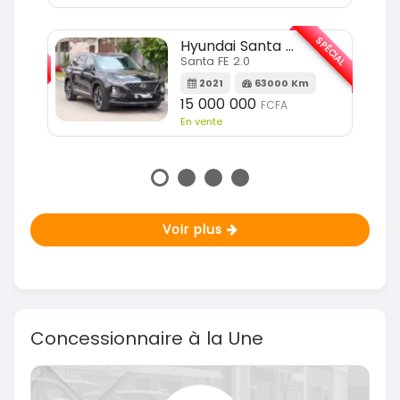
SPÉCIAL
SPÉCIAL
KIA Sportage
Sportage 2.0
m
2023
51000 Km
18 900 000
FCFA
En vente
Voir plus
Concessionnaire à la Une