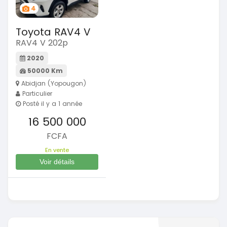
4
Toyota RAV4 V
RAV4 V 202p
2020
50000 Km
Abidjan (Yopougon)
Particulier
Posté il y a 1 année
16 500 000
FCFA
En vente
Voir détails