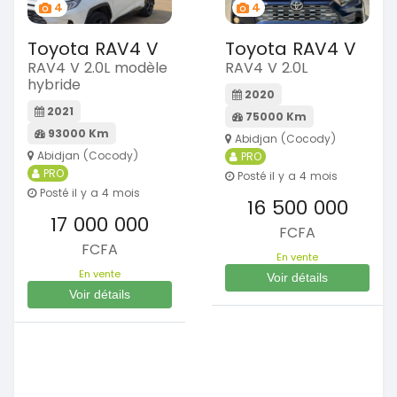
4
4
Toyota RAV4 V
Toyota RAV4 V
RAV4 V 2.0L modèle
RAV4 V 2.0L
hybride
2020
2021
75000 Km
93000 Km
Abidjan (Cocody)
Abidjan (Cocody)
PRO
PRO
Posté il y a 4 mois
Posté il y a 4 mois
16 500 000
17 000 000
FCFA
FCFA
En vente
En vente
Voir détails
Voir détails