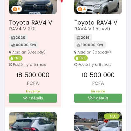
5
4
Toyota RAV4 V
Toyota RAV4 V
RAV4 V 2.0L
RAV4 V 1.5L vvti
2020
2016
80000 Km
100000 Km
Abidjan (Cocody)
Abidjan (Cocody)
PRO
PRO
Posté il y a 5 mois
Posté il y a 8 mois
18 500 000
10 500 000
FCFA
FCFA
En vente
En vente
Voir détails
Voir détails
NEUF