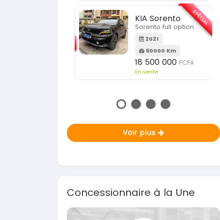
n vente
SPÉCIAL
KIA Sorento
SPÉCIAL
Sorento full option
Mazda CX-5
CX-5 2.0 sport
2021
2015
60000 Km
18 500 000
100000 Km
FCFA
En vente
8 900 000
FCFA
n vente
Voir plus
Concessionnaire à la Une