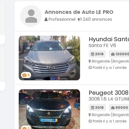
Annonces de Auto LE PRO
Professionnel
240 annonces
Hyundai Sant
Santa FE V6
2016
12000
Bingerville (Bingervill
Posté il y a 1 année
3
Peugeot 3008
3008 1.6 L4 GTLIN
2018
90000
Bingerville (Bingervill
Posté il y a 1 année
2