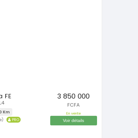
3 850 000
a FE
L4
FCFA
0 Km
En vente
e)
PRO
Voir détails