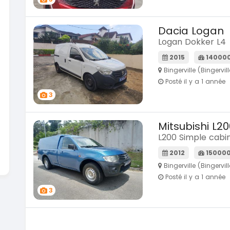
Dacia Logan
Logan Dokker L4
2015
14000
Bingerville (Bingervill
Posté il y a 1 année
3
Mitsubishi L20
L200 Simple cabi
2012
15000
Bingerville (Bingervill
Posté il y a 1 année
3