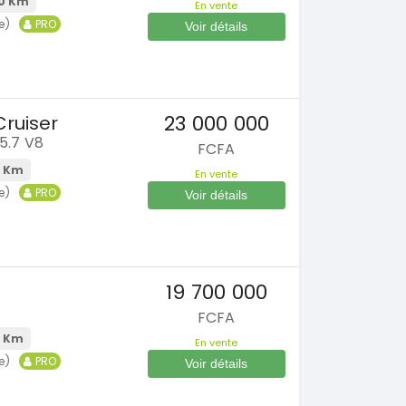
0 Km
En vente
En vente
SPÉCIAL
e)
PRO
Voir détails
Dokker
SPÉCIAL
6
Mazda CX-5
CX-5 2.0 sport
0 Km
2015
000
FCFA
100000 Km
23 000 000
ruiser
8 900 000
FCFA
5.7 V8
FCFA
En vente
0 Km
En vente
e)
PRO
Voir détails
19 700 000
FCFA
 Km
En vente
e)
PRO
Voir détails