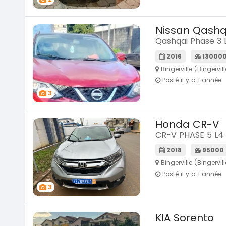
Nissan Qashq
Qashqai Phase 3 
2016
13000
Bingerville (Bingervill
Posté il y a 1 année
3
Honda CR-V
CR-V PHASE 5 L4
2018
95000
Bingerville (Bingervill
Posté il y a 1 année
3
KIA Sorento