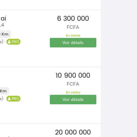
6 300 000
ai
L4
FCFA
0 Km
En vente
e)
PRO
Voir détails
10 900 000
FCFA
 Km
En vente
e)
PRO
Voir détails
20 000 000