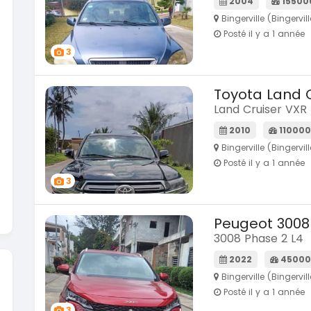
2004
15500
En vente
Bingerville (Bingervill
Dacia 
SPÉCIAL
Posté il y a 1 année
Dokker 1.
KIA Sportage
3
Sportage 2021
2014
2021
10000
3 800 
78000 Km
Toyota Land C
En vente
14 500 000
FCFA
Land Cruiser VXR 
En vente
2010
11000
Bingerville (Bingervill
Posté il y a 1 année
3
Peugeot 3008
3008 Phase 2 L4
2022
45000
Bingerville (Bingervill
Posté il y a 1 année
3