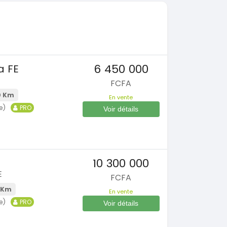
6 450 000
a FE
FCFA
0 Km
En vente
e)
PRO
Voir détails
10 300 000
E
FCFA
 Km
En vente
e)
PRO
Voir détails