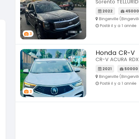
Sorento TELLURID
2022
45000
Bingerville (Bingervill
Posté il y a 1 année
3
SPÉCIAL
Hyundai Elantra
Suzuki 
Elantra 2.0l
Vitara m
Honda CR-V
CR-V ACURA RDX
2021
2019
100000 Km
8500
2021
50000
9 800 000
9 300 
FCFA
Bingerville (Bingervill
En vente
En vente
Posté il y a 1 année
3
SPÉCIAL
Toyota Fortuner
NEUF
Fortuner 2.0 VVTI
2014
2026
105 00
100000 Km
En vente
13 800 000
FCFA
En vente
Toyota 