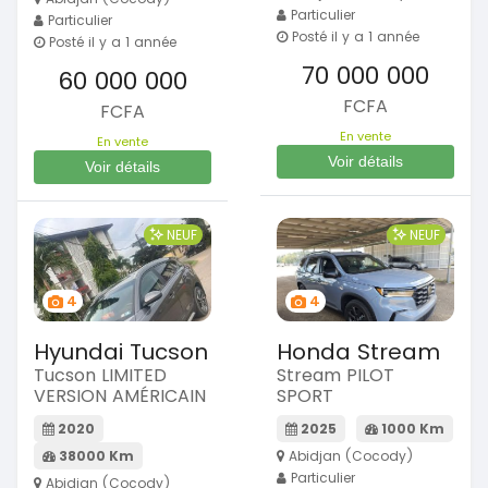
Particulier
Particulier
Posté il y a 1 année
Posté il y a 1 année
70 000 000
60 000 000
FCFA
FCFA
En vente
En vente
Voir détails
Voir détails
NEUF
NEUF
4
4
Hyundai Tucson
Honda Stream
Tucson LIMITED
Stream PILOT
VERSION AMÉRICAIN
SPORT
2020
2025
1000 Km
38000 Km
Abidjan (Cocody)
Particulier
Abidjan (Cocody)