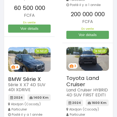
Posté il y a 1 année
60 500 000
200 000 000
FCFA
FCFA
En vente
Voir détails
En vente
Voir détails
NEUF
NEUF
3
4
Toyota Land
BMW Série X
Cruiser
Série X X7 4D SUV
40I XDRIVE
Land Cruiser HYBRID
4D SUV FIRST EDITI
2024
1400 Km
2024
1600 Km
Abidjan (Cocody)
Particulier
Abidjan (Cocody)
Posté il y a 1 année
Particulier