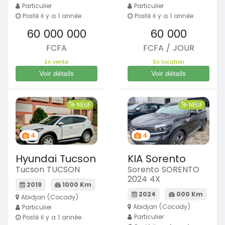
Particulier
Particulier
Posté il y a 1 année
Posté il y a 1 année
60 000 000
60 000
FCFA
FCFA / JOUR
En vente
En location
Voir détails
Voir détails
NEUF
NEUF
4
4
Hyundai Tucson
KIA Sorento
Tucson TUCSON
Sorento SORENTO
2024 4X
2019
1000 Km
2024
000 Km
Abidjan (Cocody)
Abidjan (Cocody)
Particulier
Particulier
Posté il y a 1 année