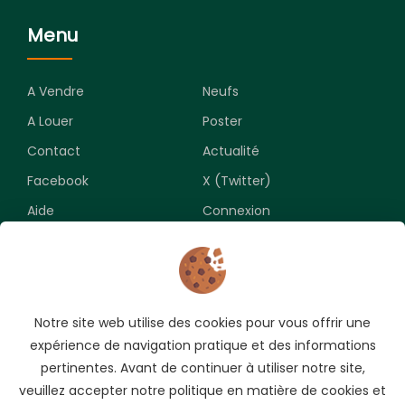
Menu
A Vendre
Neufs
A Louer
Poster
Contact
Actualité
Facebook
X (Twitter)
Aide
Connexion
Newsletter
Notre site web utilise des cookies pour vous offrir une
Souscrivez pour recevoir les meilleures opportunités.
expérience de navigation pratique et des informations
pertinentes. Avant de continuer à utiliser notre site,
veuillez accepter notre politique en matière de cookies et