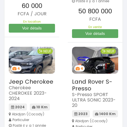
Posté il y a 1 année
60 000
50 800 000
FCFA / JOUR
FCFA
En location
En vente
Voir détails
Voir détails
NEUF
NEUF
4
4
Jeep Cherokee
Land Rover S-
Cherokee
Presso
CHEROKEE 2023-
S-Presso SPORT
2024
ULTRA SONIC 2023-
20
2024
10 Km
2023
1400 Km
Abidjan (Cocody)
Particulier
Abidjan (Cocody)
Posté il y a 1 année
Particulier