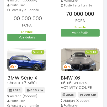
Abidjan (Cocody)
Particulier
Particulier
Posté il y a 1 année
Posté il y a 1 année
70 000 000
100 000 000
FCFA
FCFA
En vente
En vente
Voir détails
Voir détails
NEUF
NEUF
4
4
BMW Série X
BMW X6
Série X X7 M60I
X6 X6 SPORTS
ACTIVITY COUPE
2025
000 Km
2025
000 Km
Abidjan (Cocody)
Abidjan (Cocody)
Particulier
Particulier
Posté il y a 1 année