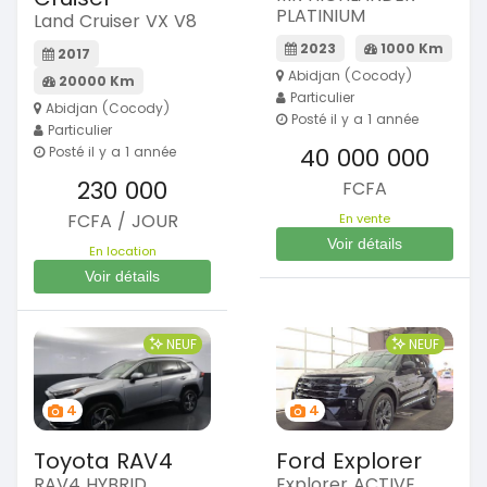
PLATINIUM
Land Cruiser VX V8
2023
1000 Km
2017
Abidjan (Cocody)
20000 Km
Particulier
Abidjan (Cocody)
Posté il y a 1 année
Particulier
40 000 000
Posté il y a 1 année
230 000
FCFA
FCFA / JOUR
En vente
Voir détails
En location
Voir détails
NEUF
NEUF
4
4
Toyota RAV4
Ford Explorer
RAV4 HYBRID
Explorer ACTIVE