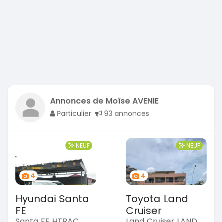
Annonces de Moïse AVENIE
Particulier
93 annonces
NEUF
NEUF
4
4
Hyundai Santa
Toyota Land
FE
Cruiser
Santa FE HTRAC
Land Cruiser LAND