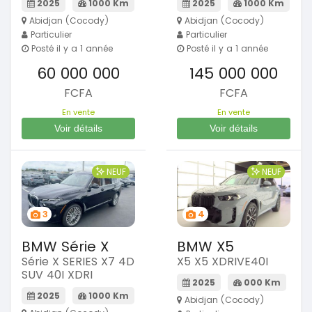
2025
1000 Km
2025
1000 Km
Abidjan (Cocody)
Abidjan (Cocody)
Particulier
Particulier
Posté il y a 1 année
Posté il y a 1 année
60 000 000
145 000 000
FCFA
FCFA
En vente
En vente
Voir détails
Voir détails
NEUF
NEUF
3
4
BMW Série X
BMW X5
Série X SERIES X7 4D
X5 X5 XDRIVE40I
SUV 40I XDRI
2025
000 Km
2025
1000 Km
Abidjan (Cocody)