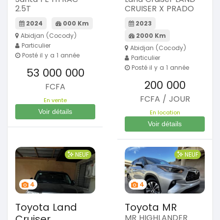
2.5T
CRUISER X PRADO
2024
000 Km
2023
Abidjan (Cocody)
2000 Km
Particulier
Abidjan (Cocody)
Posté il y a 1 année
Particulier
Posté il y a 1 année
53 000 000
200 000
FCFA
FCFA / JOUR
En vente
Voir détails
En location
Voir détails
NEUF
NEUF
4
4
Toyota Land
Toyota MR
Cruiser
MR HIGHLANDER