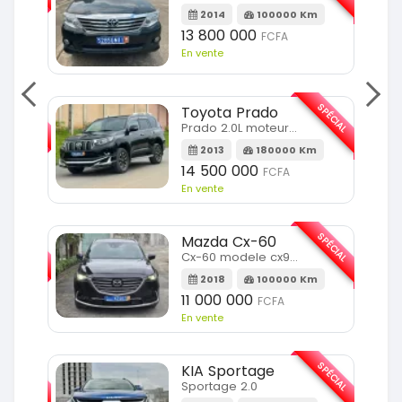
m
2014
100000 Km
13 800 000
FCFA
En vente
SPÉCIAL
SPÉCIAL
Toyota Prado
Prado 2.0L moteur d4d
2013
180000 Km
14 500 000
FCFA
En vente
SPÉCIAL
SPÉCIAL
Mazda Cx-60
Cx-60 modele cx9 full option
Km
2018
100000 Km
11 000 000
FCFA
En vente
SPÉCIAL
SPÉCIAL
KIA Sportage
Sportage 2.0