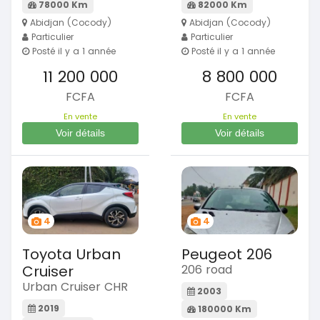
78000 Km
82000 Km
Abidjan (Cocody)
Abidjan (Cocody)
Particulier
Particulier
Posté il y a 1 année
Posté il y a 1 année
11 200 000
8 800 000
FCFA
FCFA
En vente
En vente
Voir détails
Voir détails
4
4
Toyota Urban
Peugeot 206
Cruiser
206 road
Urban Cruiser CHR
2003
2019
180000 Km