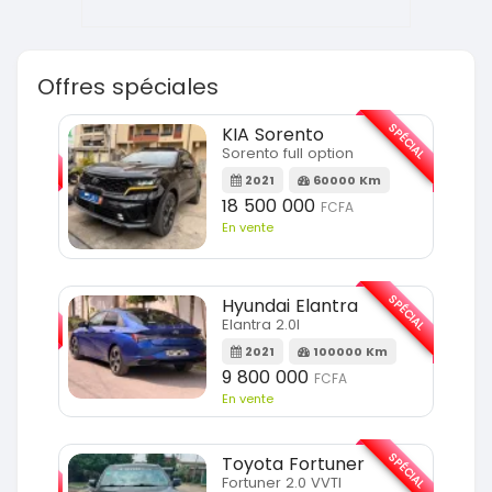
Offres spéciales
SPÉCIAL
SPÉCIAL
KIA Sorento
Sorento full option
m
2021
60000 Km
18 500 000
FCFA
En vente
SPÉCIAL
SPÉCIAL
Hyundai Elantra
Elantra 2.0l
m
2021
100000 Km
9 800 000
FCFA
En vente
SPÉCIAL
SPÉCIAL
Toyota Fortuner
Fortuner 2.0 VVTI