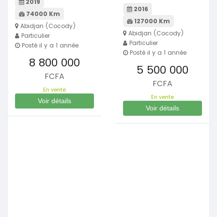
2019
2016
74000 Km
127000 Km
Abidjan (Cocody)
Abidjan (Cocody)
Particulier
Particulier
Posté il y a 1 année
Posté il y a 1 année
8 800 000
5 500 000
FCFA
FCFA
En vente
En vente
Voir détails
Voir détails