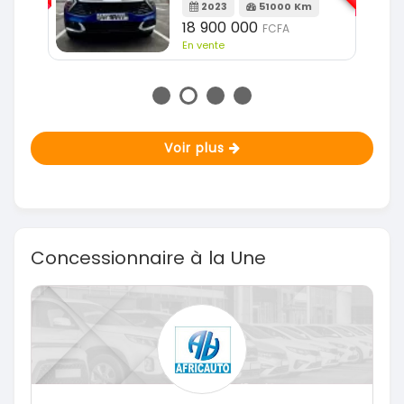
m
2023
51000 Km
18 900 000
FCFA
En vente
Voir plus
Concessionnaire à la Une