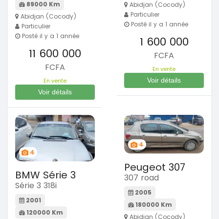
89000 Km
Abidjan (Cocody)
Particulier
Abidjan (Cocody)
Posté il y a 1 année
Particulier
Posté il y a 1 année
1 600 000
11 600 000
FCFA
FCFA
En vente
Voir détails
En vente
Voir détails
4
4
Peugeot 307
BMW Série 3
307 road
Série 3 318i
2005
2001
180000 Km
120000 Km
Abidjan (Cocody)