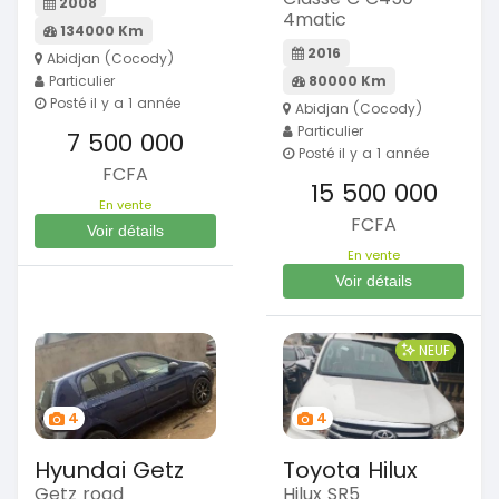
2008
4matic
134000 Km
2016
Abidjan (Cocody)
Particulier
80000 Km
Posté il y a 1 année
Abidjan (Cocody)
Particulier
7 500 000
Posté il y a 1 année
FCFA
15 500 000
En vente
FCFA
Voir détails
En vente
Voir détails
NEUF
4
4
Hyundai Getz
Toyota Hilux
Getz road
Hilux SR5