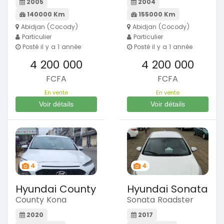
2005
2004
140000 Km
155000 Km
Abidjan (Cocody)
Abidjan (Cocody)
Particulier
Particulier
Posté il y a 1 année
Posté il y a 1 année
4 200 000
4 200 000
FCFA
FCFA
En vente
En vente
Voir détails
Voir détails
4
4
Hyundai County
Hyundai Sonata
County Kona
Sonata Roadster
2020
2017