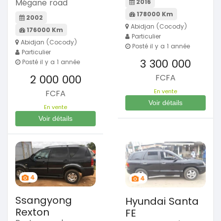
Mégane road
2016
178000 Km
2002
Abidjan (Cocody)
176000 Km
Particulier
Abidjan (Cocody)
Posté il y a 1 année
Particulier
3 300 000
Posté il y a 1 année
2 000 000
FCFA
En vente
FCFA
Voir détails
En vente
Voir détails
4
4
Ssangyong
Hyundai Santa
Rexton
FE