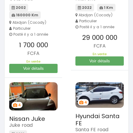
2002
2022
1 Km
160000 Km
Abidjan (Cocody)
Particulier
Abidjan (Cocody)
Posté il y a 1 année
Particulier
Posté il y a 1 année
29 000 000
1 700 000
FCFA
FCFA
En vente
Voir détails
En vente
Voir détails
4
4
Hyundai Santa
Nissan Juke
FE
Juke road
Santa FE road