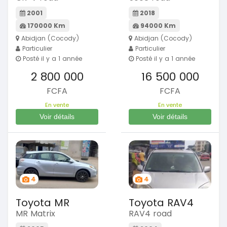
2001
2018
170000 Km
94000 Km
Abidjan (Cocody)
Abidjan (Cocody)
Particulier
Particulier
Posté il y a 1 année
Posté il y a 1 année
2 800 000
16 500 000
FCFA
FCFA
En vente
En vente
Voir détails
Voir détails
4
4
Toyota MR
Toyota RAV4
MR Matrix
RAV4 road