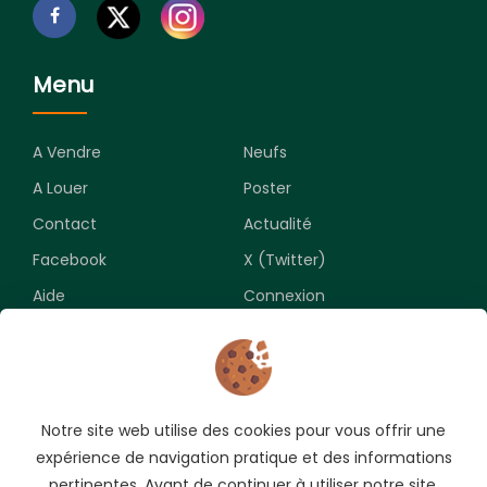
Menu
A Vendre
Neufs
A Louer
Poster
Contact
Actualité
Facebook
X (Twitter)
Aide
Connexion
Newsletter
Notre site web utilise des cookies pour vous offrir une
Souscrivez pour recevoir les meilleures opportunités.
expérience de navigation pratique et des informations
pertinentes. Avant de continuer à utiliser notre site,