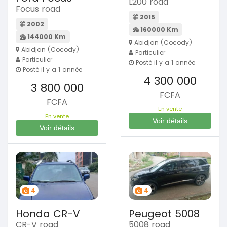
L200 road
Focus road
2015
2002
160000 Km
144000 Km
Abidjan (Cocody)
Abidjan (Cocody)
Particulier
Particulier
Posté il y a 1 année
Posté il y a 1 année
4 300 000
3 800 000
FCFA
FCFA
En vente
En vente
Voir détails
Voir détails
4
4
Honda CR-V
Peugeot 5008
CR-V road
5008 road